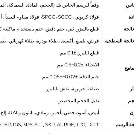
باس
وفقاً للرسم الخاص بك (الحجم، المادة، السماكة، المحت
دة
فولاذ كربوني، SPCC، SGCC، فولاذ مقاوم للصدأ، ألومنيوم، نحاس، فضي، نحاس، إلخ.
عالجة
قطع بالليزر، ثني، ختم دقيق، ختم باستخدام ماكينة CNC، تhread، ربط باستخدام المطاط، حفر، لحام، إلخ.
عالجة السطحية
فرش، تلميع، أكسدة، طلاء بودرة، طلاء كهربائي، طبا
قطع الليزر: ±0.1 مم
الانحناء: ±0.2~0.5 مم
سامح
ختم الدقة: ±0.02~±0.05 مم
ر
طباعة حريرية، نقش بالليزر
جم
نقبل الحجم المخصص.
ون
أبيض، أسود، فضي، أحمر، رمادي، بانتون وRAL، إلخ.
ة الرسم
EP, IGS, 3DS, STL, SKP, AI, PDF, JPG, Draft.