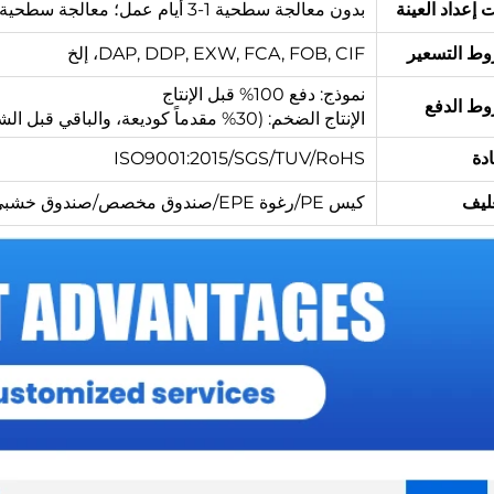
 إعداد العينة
بدون معالجة سطحية 1-3 أيام عمل؛ معالجة سطحية مطلوبة 3-5 أيام عمل.
ط التسعير
DAP, DDP, EXW, FCA, FOB, CIF، إلخ
نموذج: دفع 100% قبل الإنتاج
ط الدفع
الإنتاج الضخم: (30% مقدماً كوديعة، والباقي قبل الشحن)
دة
ISO9001:2015/SGS/TUV/RoHS
غليف
كيس PE/رغوة EPE/صندوق مخصص/صندوق خشبي مركب أو حسب الطلب