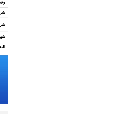
وقت
شرو
شرو
شها
الت