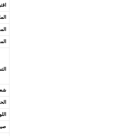
اقت
الما
الم
الم
الت
شعا
الح
الل
صيغ