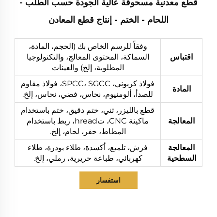
قطع معدنية مسحوقة عالية الجودة حسب الطلب -
اللحام - الختم - إنتاج قطع المعادن
وفقاً للرسم الخاص بك (الحجم، المادة،
اقتباس
السماكة، المحتوى المعالج، والتكنولوجيا
المطلوبة، إلخ) والعينات
فولاذ كربوني، SPCC، SGCC، فولاذ مقاوم
المادة
للصدأ، ألومنيوم، نحاس، فضي، نحاس، إلخ.
قطع بالليزر، ثني، ختم دقيق، ختم باستخدام
المعالجة
ماكينة CNC، تhread، ربط باستخدام
المطاط، حفر، لحام، إلخ.
المعالجة
فرش، تلميع، أكسدة، طلاء بودرة، طلاء
السطحية
كهربائي، طباعة حريرية، رملي، إلخ.
استفسار