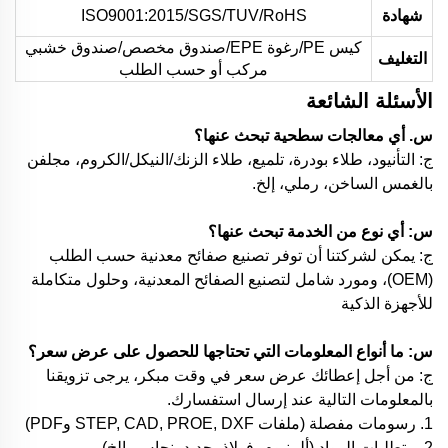
شهادة
ISO9001:2015/SGS/TUV/RoHS
كيس PE/رغوة EPE/صندوق مخصص/صندوق خشبي
التغليف
مركب أو حسب الطلب
الأسئلة الشائعة
س. أي معالجات سطحية تبحث عنها؟
ج: التأنيود، طلاء بودرة، تلميع، طلاء الزنك/النيكل/الكروم، مجلفن
بالغمس الساخن، رملي، إلخ.
س: أي نوع من الخدمة تبحث عنها؟
ج: يمكن لشركتنا أن توفر تصنيع صفائح معدنية حسب الطلب
(OEM)، ومورد شامل لتصنيع الصفائح المعدنية، وحلول متكاملة
للأجهزة الذكية
س: ما أنواع المعلومات التي تحتاجها للحصول على عرض سعر؟
ج: من أجل إعطائك عرض سعر في وقت مبكر، يرجى تزويقنا
بالمعلومات التالية عند إرسال استفسارك.
1. رسومات مفصلة (ملفات STEP, CAD, PROE, DXF وPDF)
2. متطلبات المواد (ألمنيوم، فولاذ، حديد، نحاس، إلخ)