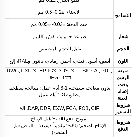
الانحناء: ±0.2~0.5 مم
التسامح
ختم الدقة: ±0.02~±0.05 مم
شعار
طباعة حريرية، نقش بالليزر
الحجم
نقبل الحجم المخصص.
اللون
أبيض، أسود، فضي، أحمر، رمادي، بانتون وRAL، إلخ.
صيغة
DWG, DXF, STEP, IGS, 3DS, STL, SKP, AI, PDF,
الرسم
JPG, Draft.
وقت
بدون معالجة سطحية 1-3 أيام عمل؛ معالجة سطحية
إعداد
مطلوبة 3-5 أيام عمل.
العينة
شروط
DAP, DDP, EXW, FCA, FOB, CIF، إلخ
التسعير
نموذج: دفع 100% قبل الإنتاج
شروط
الإنتاج الضخم: (30% مقدماً كوديعة، والباقي قبل
الدفع
الشحن)