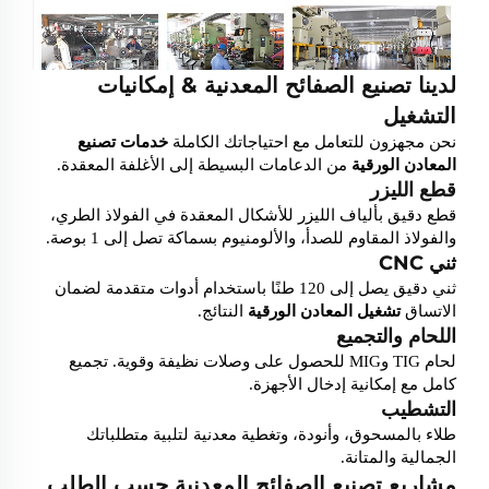
لدينا
تصنيع الصفائح المعدنية
& إمكانيات
التشغيل
نحن مجهزون للتعامل مع احتياجاتك الكاملة
خدمات تصنيع
المعادن الورقية
من الدعامات البسيطة إلى الأغلفة المعقدة.
قطع الليزر
قطع دقيق بألياف الليزر للأشكال المعقدة في الفولاذ الطري،
والفولاذ المقاوم للصدأ، والألومنيوم بسماكة تصل إلى 1 بوصة.
ثني CNC
ثني دقيق يصل إلى 120 طنًا باستخدام أدوات متقدمة لضمان
الاتساق
تشغيل المعادن الورقية
النتائج.
اللحام والتجميع
لحام TIG وMIG للحصول على وصلات نظيفة وقوية. تجميع
كامل مع إمكانية إدخال الأجهزة.
التشطيب
طلاء بالمسحوق، وأنودة، وتغطية معدنية لتلبية متطلباتك
الجمالية والمتانة.
مشاريع تصنيع الصفائح المعدنية حسب الطلب