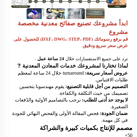
ابدأ مشروعك
تصنيع صفائح معدنية مخصصة
مشروع
قم برفع رسوماتك (DXF، DWG، STEP، PDF) للحصول على
عرض سعر سريع ودقيق.
نرد على جميع الاستفسارات خلال
24 ساعة عمل
.
لماذا تختارنا لمشروعك
خدمات المعادن المعدنية
?
عروض أسعار سريعة:
turnaround خلال 24 ساعة لمعظم
طلبات الاقتباس.
التصميم من أجل قابلية التصنيع:
يقوم مهندسونا بتحسين
تصميمك من حيث التكلفة والكفاءة.
لا يوجد حد أدنى للطلب:
نرحب بالتصاميم الأولية والدُفعات
الصغيرة.
ضمان الجودة:
فحص المقالة الأولى والفحص النهائي للجودة
في كل مهمة.
مصمم للإنتاج بكميات كبيرة والشراكة
50+