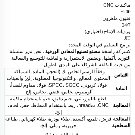
ماكينات CNC
200+
فنيون ماهرون
24/7
ورديات الإنتاج (اختياري)
JIT
برامج التسليم في الوقت المحدد
كشركة راسخة
مصنع تصنيع المعادن الورقية
، نحن ندير سلسلة
التوريد بأكملها، ونضمن الاستمرارية والقابلية للتوسيع والفعالية
من حيث التكلفة للشركاء على المدى الطويل.
وفقاً للرسم الخاص بك (الحجم، المادة، السماكة،
اقتباس
المحتوى المعالج، والتكنولوجيا المطلوبة، إلخ) والعينات
فولاذ كربوني، SPCC، SGCC، فولاذ مقاوم للصدأ،
المادة
ألومنيوم، نحاس، فضي، نحاس، إلخ.
قطع بالليزر، ثني، ختم دقيق، ختم باستخدام ماكينة
المعالجة
CNC، تhread، ربط باستخدام المطاط، حفر، لحام،
إلخ.
المعالجة
فرش، تلميع، أكسدة، طلاء بودرة، طلاء كهربائي، طباعة
السطحية
حريرية، رملي، إلخ.
قطع الليزر: ±0.1 مم