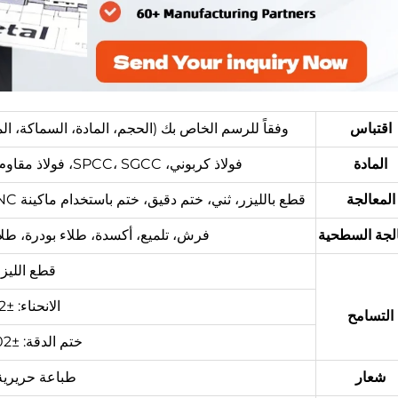
اقتباس
وفقاً للرسم الخاص بك (الحجم، المادة، السماكة، المح
المادة
فولاذ كربوني، SPCC، SGCC، فولاذ مقاوم للصدأ، ألومنيوم، نحاس، فضي، نحاس، إلخ.
المعالجة
قطع بالليزر، ثني، ختم دقيق، ختم باستخدام ماكينة CNC، تhread، ربط باستخدام المطاط، حفر، لحام، إلخ.
الجة السطحية
فرش، تلميع، أكسدة، طلاء بودرة، طلاء
قطع الليزر: ±1
الانحناء: ±0.2~0.5 مم
التسامح
ختم الدقة: ±0.02~±0.05 مم
شعار
طباعة حريرية،