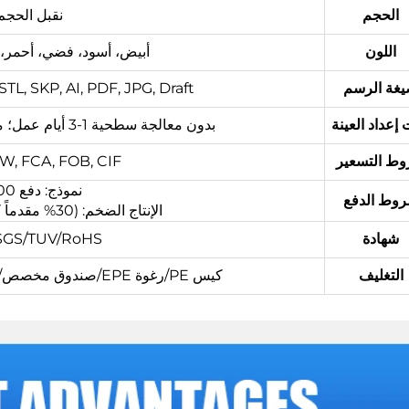
الحجم
نقبل الحج
اللون
أبيض، أسود، فضي، أحمر، رمادي،
غة الرسم
L, SKP, AI, PDF, JPG, Draft.
إعداد العينة
بدون معالجة سطحية 1-3 أيام عمل؛ معالجة سطحية مطلوبة 3-5 أيام عمل.
ط التسعير
 EXW, FCA, FOB, CIF
نموذج: دفع 100% قبل الإنتاج
وط الدفع
الإنتاج الضخم: (30% مقدماً كوديعة، والباقي قبل الشحن)
شهادة
/SGS/TUV/RoHS
التغليف
كيس PE/رغوة EPE/صندوق مخصص/صندوق خشبي مركب أو حسب الطلب