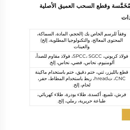
مُخَمَّسة وقطع السحب العميق الأصلية
ات
وفقاً للرسم الخاص بك (الحجم، المادة، السماكة،
المحتوى المعالج، والتكنولوجيا المطلوبة، إلخ)
والعينات
فولاذ كربوني، SPCC، SGCC، فولاذ مقاوم للصدأ،
ألومنيوم، نحاس، فضي، نحاس، إلخ.
قطع بالليزر، ثني، ختم دقيق، ختم باستخدام ماكينة
CNC، تhread، ربط باستخدام المطاط، حفر،
لحام، إلخ.
فرش، تلميع، أكسدة، طلاء بودرة، طلاء كهربائي،
طباعة حريرية، رملي، إلخ.