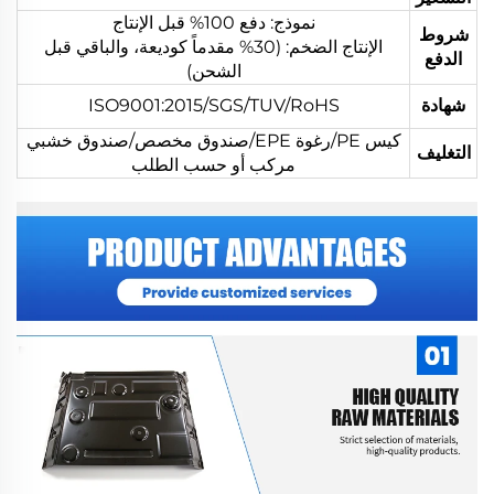
نموذج: دفع 100% قبل الإنتاج
شروط
الإنتاج الضخم: (30% مقدماً كوديعة، والباقي قبل
الدفع
الشحن)
شهادة
ISO9001:2015/SGS/TUV/RoHS
كيس PE/رغوة EPE/صندوق مخصص/صندوق خشبي
التغليف
مركب أو حسب الطلب