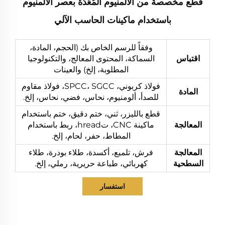
قطع مخصصة من الألمنيوم المُعَدَّة بعصر الألمنيوم
باستخدام ماكينات الحاسب الآلي
وفقاً للرسم الخاص بك (الحجم، المادة،
اقتباس
السماكة، المحتوى المعالج، والتكنولوجيا
المطلوبة، إلخ) والعينات
فولاذ كربوني، SPCC، SGCC، فولاذ مقاوم
المادة
للصدأ، ألومنيوم، نحاس، فضي، نحاس، إلخ.
قطع بالليزر، ثني، ختم دقيق، ختم باستخدام
المعالجة
ماكينة CNC، تhread، ربط باستخدام
المطاط، حفر، لحام، إلخ.
المعالجة
فرش، تلميع، أكسدة، طلاء بودرة، طلاء
السطحية
كهربائي، طباعة حريرية، رملي، إلخ.
استفسار