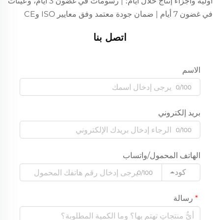
أولية وأجزاء إنتاج خلال أيام؛ | رسومات في غضون 3 أيام، وعينات
في غضون 7 أيام | ضمان جودة معتمد وفق معايير ISO وCE
اتصل بنا
الاسم
0/100
بريد إلكتروني
0/100
الهاتف المحمول/واتساب
كود
0/100
رسالة