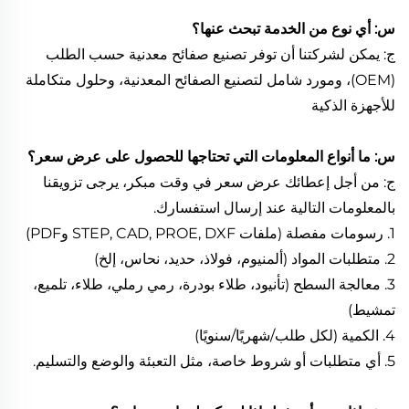
س: أي نوع من الخدمة تبحث عنها؟
ج: يمكن لشركتنا أن توفر تصنيع صفائح معدنية حسب الطلب
(OEM)، ومورد شامل لتصنيع الصفائح المعدنية، وحلول متكاملة
للأجهزة الذكية
س: ما أنواع المعلومات التي تحتاجها للحصول على عرض سعر؟
ج: من أجل إعطائك عرض سعر في وقت مبكر، يرجى تزويقنا
بالمعلومات التالية عند إرسال استفسارك.
1. رسومات مفصلة (ملفات STEP, CAD, PROE, DXF وPDF)
2. متطلبات المواد (ألمنيوم، فولاذ، حديد، نحاس، إلخ)
3. معالجة السطح (تأنيود، طلاء بودرة، رمي رملي، طلاء، تلميع،
تمشيط)
4. الكمية (لكل طلب/شهريًا/سنويًا)
5. أي متطلبات أو شروط خاصة، مثل التعبئة والوضع والتسليم.