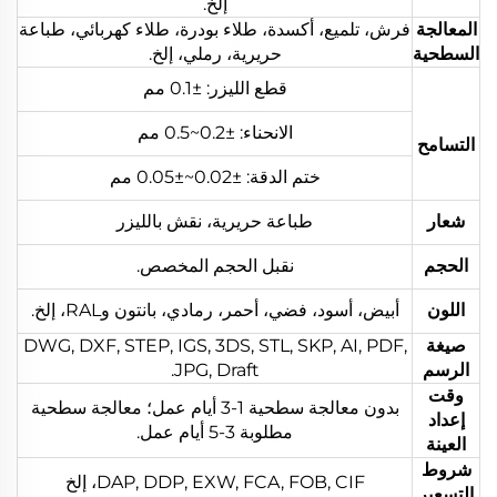
إلخ.
المعالجة
فرش، تلميع، أكسدة، طلاء بودرة، طلاء كهربائي، طباعة
السطحية
حريرية، رملي، إلخ.
قطع الليزر: ±0.1 مم
الانحناء: ±0.2~0.5 مم
التسامح
ختم الدقة: ±0.02~±0.05 مم
شعار
طباعة حريرية، نقش بالليزر
الحجم
نقبل الحجم المخصص.
اللون
أبيض، أسود، فضي، أحمر، رمادي، بانتون وRAL، إلخ.
صيغة
DWG, DXF, STEP, IGS, 3DS, STL, SKP, AI, PDF,
الرسم
JPG, Draft.
وقت
بدون معالجة سطحية 1-3 أيام عمل؛ معالجة سطحية
إعداد
مطلوبة 3-5 أيام عمل.
العينة
شروط
DAP, DDP, EXW, FCA, FOB, CIF، إلخ
التسعير