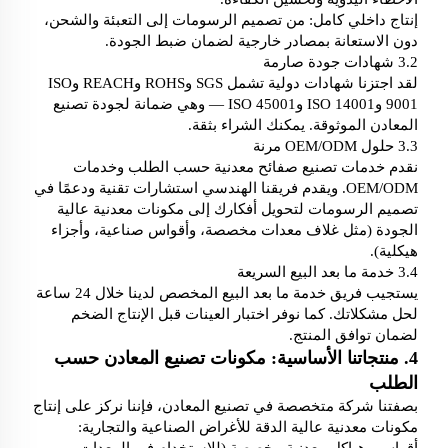
إنتاج داخلي كامل: من تصميم الرسومات إلى التعبئة والشحن،
دون الاستعانة بمصادر خارجية لضمان ضبط الجودة.
3.2 شهادات جودة صارمة
لقد اجتزنا شهادات دولية تشمل SGS وROHS وREACH وISO
9001 وISO 14001 وISO 45001 — وهي ضمانة لجودة تصنيع
المعادن الموثوقة. يمكنك الشراء بثقة.
3.3 حلول OEM/ODM مرنة
نقدم خدمات تصنيع صفائح معدنية حسب الطلب وخدمات
OEM/ODM. ويقدم فريقنا الهندسي استشارات تقنية ودعمًا في
تصميم الرسومات لتحويل أفكارك إلى مكونات معدنية عالية
الجودة (مثل غلاف معدات مخصصة، وأقواس صناعية، وأجزاء
هيكلية).
3.4 خدمة ما بعد البيع السريعة
يستجيب فريق خدمة ما بعد البيع المخصص لدينا خلال 24 ساعة
لحل مشكلاتك. كما نوفر اختبار العينات قبل الإنتاج الضخم
لضمان توافق المنتج.
4. منتجاتنا الأساسية: مكونات تصنيع المعادن حسب
الطلب
بصفتنا شركة متخصصة في تصنيع المعادن، فإننا نركز على إنتاج
مكونات معدنية عالية الدقة للأغراض الصناعية والتجارية:
أقواس وهياكل معدنية مخصصة (للاستخدام في المعدات