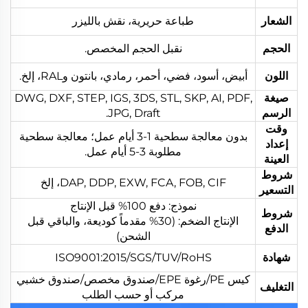
الشعار
طباعة حريرية، نقش بالليزر
الحجم
نقبل الحجم المخصص.
اللون
أبيض، أسود، فضي، أحمر، رمادي، بانتون وRAL، إلخ.
صيغة
DWG, DXF, STEP, IGS, 3DS, STL, SKP, AI, PDF,
الرسم
JPG, Draft.
وقت
بدون معالجة سطحية 1-3 أيام عمل؛ معالجة سطحية
إعداد
مطلوبة 3-5 أيام عمل.
العينة
شروط
DAP, DDP, EXW, FCA, FOB, CIF، إلخ
التسعير
نموذج: دفع 100% قبل الإنتاج
شروط
الإنتاج الضخم: (30% مقدماً كوديعة، والباقي قبل
الدفع
الشحن)
شهادة
ISO9001:2015/SGS/TUV/RoHS
كيس PE/رغوة EPE/صندوق مخصص/صندوق خشبي
التغليف
مركب أو حسب الطلب