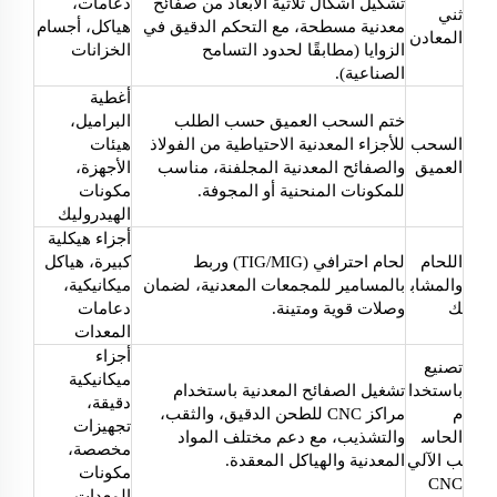
تشكيل أشكال ثلاثية الأبعاد من صفائح
دعامات،
ثني
معدنية مسطحة، مع التحكم الدقيق في
هياكل، أجسام
المعادن
الزوايا (مطابقًا لحدود التسامح
الخزانات
الصناعية).
أغطية
ختم السحب العميق حسب الطلب
البراميل،
السحب
للأجزاء المعدنية الاحتياطية من الفولاذ
هيئات
العميق
والصفائح المعدنية المجلفنة، مناسب
الأجهزة،
للمكونات المنحنية أو المجوفة.
مكونات
الهيدروليك
أجزاء هيكلية
اللحام
لحام احترافي (TIG/MIG) وربط
كبيرة، هياكل
والمشاب
بالمسامير للمجمعات المعدنية، لضمان
ميكانيكية،
ك
وصلات قوية ومتينة.
دعامات
المعدات
أجزاء
تصنيع
ميكانيكية
باستخدا
تشغيل الصفائح المعدنية باستخدام
دقيقة،
م
مراكز CNC للطحن الدقيق، والثقب،
تجهيزات
الحاس
والتشذيب، مع دعم مختلف المواد
مخصصة،
ب الآلي
المعدنية والهياكل المعقدة.
مكونات
CNC
المعدات