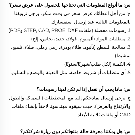
س: ما أنواع المعلومات التي تحتاجها للحصول على عرض سعر؟
ج: من أجل إعطائك عرض سعر في وقت مبكر، يرجى تزويقنا
بالمعلومات التالية عند إرسال استفسارك.
1. رسومات مفصلة (ملفات STEP, CAD, PROE, DXF وPDF)
2. متطلبات المواد (ألمنيوم، فولاذ، حديد، نحاس، إلخ)
3. معالجة السطح (تأنيود، طلاء بودرة، رمي رملي، طلاء، تلميع،
تمشيط)
4. الكمية (لكل طلب/شهريًا/سنويًا)
5. أي متطلبات أو شروط خاصة، مثل التعبئة والوضع والتسليم.
س: ماذا يجب أن نفعل إذا لم تكن لدينا رسومات؟
ج: يرجى إرسال نماذجكم إلينا مع المخططات (السماكة والطول
والارتفاع والعرض)، حيث سيقوم مهندسونا لاحقاً بإنشاء ملفات
CAD أو ملفات ثلاثية الأبعاد.
س: هل يمكننا معرفة حالة منتجاتكم دون زيارة شركتكم؟