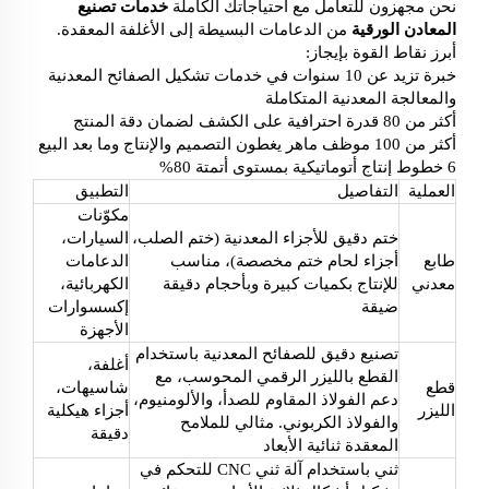
نحن مجهزون للتعامل مع احتياجاتك الكاملة
خدمات تصنيع
المعادن الورقية
من الدعامات البسيطة إلى الأغلفة المعقدة.
أبرز نقاط القوة بإيجاز:
خبرة تزيد عن 10 سنوات في خدمات تشكيل الصفائح المعدنية
والمعالجة المعدنية المتكاملة
أكثر من 80 قدرة احترافية على الكشف لضمان دقة المنتج
أكثر من 100 موظف ماهر يغطون التصميم والإنتاج وما بعد البيع
6 خطوط إنتاج أتوماتيكية بمستوى أتمتة 80%
العملية
التفاصيل
التطبيق
مكوّنات
ختم دقيق للأجزاء المعدنية (ختم الصلب،
السيارات،
طابع
أجزاء لحام ختم مخصصة)، مناسب
الدعامات
معدني
للإنتاج بكميات كبيرة وبأحجام دقيقة
الكهربائية،
ضيقة
إكسسوارات
الأجهزة
تصنيع دقيق للصفائح المعدنية باستخدام
أغلفة،
القطع بالليزر الرقمي المحوسب، مع
قطع
شاسيهات،
دعم الفولاذ المقاوم للصدأ، والألومنيوم،
الليزر
أجزاء هيكلية
والفولاذ الكربوني. مثالي للملامح
دقيقة
المعقدة ثنائية الأبعاد
ثني باستخدام آلة ثني CNC للتحكم في