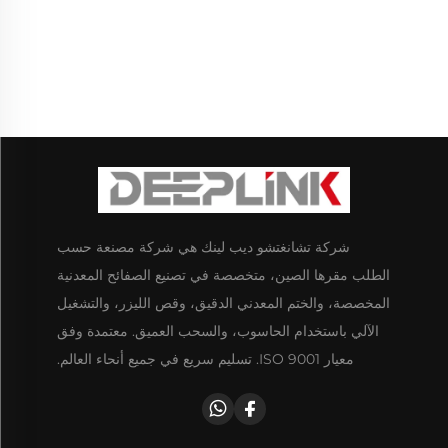
شركة تشانغتشو ديب لينك هي شركة مصنعة حسب
الطلب مقرها الصين، متخصصة في تصنيع الصفائح المعدنية
المخصصة، والختم المعدني الدقيق، وقص الليزر، والتشغيل
الآلي باستخدام الحاسوب، والسحب العميق. معتمدة وفق
معيار ISO 9001. تسليم سريع في جميع أنحاء العالم.