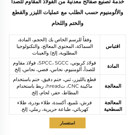
خدمة تصنيع صفائح معدنية من الفولاذ المقاوم للصدأ
والألومنيوم حسب الطلب مع عمليات الليزر والقطع
والختم واللحام
وفقاً للرسم الخاص بك (الحجم، المادة،
اقتباس
السماكة، المحتوى المعالج، والتكنولوجيا
المطلوبة، إلخ) والعينات
فولاذ كربوني، SPCC، SGCC، فولاذ مقاوم
المادة
للصدأ، ألومنيوم، نحاس، فضي، نحاس، إلخ.
قطع بالليزر، ثني، ختم دقيق، ختم باستخدام
المعالجة
ماكينة CNC، تhread، ربط باستخدام
المطاط، حفر، لحام، إلخ.
المعالجة
فرش، تلميع، أكسدة، طلاء بودرة، طلاء
السطحية
كهربائي، طباعة حريرية، رملي، إلخ.
استفسار