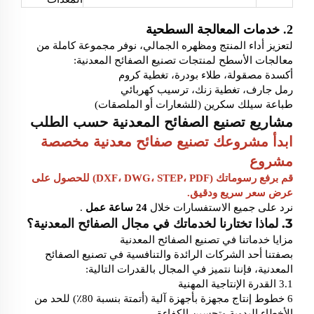
2. خدمات المعالجة السطحية
لتعزيز أداء المنتج ومظهره الجمالي، نوفر مجموعة كاملة من
معالجات الأسطح لمنتجات تصنيع الصفائح المعدنية:
أكسدة مصقولة، طلاء بودرة، تغطية كروم
رمل جارف، تغطية زنك، ترسيب كهربائي
طباعة سيلك سكرين (للشعارات أو الملصقات)
مشاريع تصنيع الصفائح المعدنية حسب الطلب
ابدأ مشروعك
تصنيع صفائح معدنية مخصصة
مشروع
قم برفع رسوماتك (DXF، DWG، STEP، PDF) للحصول على
عرض سعر سريع ودقيق.
نرد على جميع الاستفسارات خلال
24 ساعة عمل
.
3. لماذا تختارنا لخدماتك في مجال الصفائح المعدنية؟
مزايا خدماتنا في تصنيع الصفائح المعدنية
بصفتنا أحد الشركات الرائدة والتنافسية في تصنيع الصفائح
المعدنية، فإننا نتميز في المجال بالقدرات التالية:
3.1 القدرة الإنتاجية المهنية
6 خطوط إنتاج مجهزة بأجهزة آلية (أتمتة بنسبة 80٪) للحد من
الأخطاء اليدوية وتحسين الكفاءة.