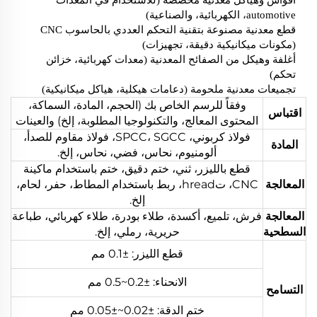
automotive، الكهربائية، والصناعية)
قطع معدنية مصنوعة بتقنية التحكم العددي بالحاسوب CNC
(مكونات ميكانيكية دقيقة، تجهيزات)
أغلفة وهيكل من الصفائح المعدنية (معدات كهربائية، خزائن
تحكم)
تجميعات معدنية ملحومة (دعامات هيكلية، هياكل ميكانيكية)
وفقاً للرسم الخاص بك (الحجم، المادة، السماكة،
اقتباس
المحتوى المعالج، والتكنولوجيا المطلوبة، إلخ) والعينات
فولاذ كربوني، SPCC، SGCC، فولاذ مقاوم للصدأ،
المادة
ألومنيوم، نحاس، فضي، نحاس، إلخ.
قطع بالليزر، ثني، ختم دقيق، ختم باستخدام ماكينة
المعالجة
CNC، تhread، ربط باستخدام المطاط، حفر، لحام،
إلخ.
المعالجة
فرش، تلميع، أكسدة، طلاء بودرة، طلاء كهربائي، طباعة
السطحية
حريرية، رملي، إلخ.
قطع الليزر: ±0.1 مم
الانحناء: ±0.2~0.5 مم
التسامح
ختم الدقة: ±0.02~±0.05 مم