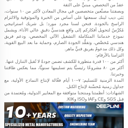
عقدٌ من التخصص، مبنيٌّ على الثقة
وبصفتنا مصنِّعين متخصصين في مجال المعادن لأكثر من ١٠ سنوات،
بَنَى ديب لينك سمعتها على أساس من الخبرة والموثوقية والالتزام
الراسخ بالجودة. فنحن لسنا مجرد مورد؛ بل شريك استراتيجي
مُكرَّسٌ لتحويل أفكاركم إلى واقعٍ هندسيٍّ دقيقٍ عالي الأداء. ويشمل
نموذج خدماتنا المتكاملة التشغيل الآلي المخصص، ودعم فريق
هندسي مُخصَّص، وتفقُّد الجودة الصارم، وحماية ما بعد البيع القوية،
وكل ذلك مدعومٌ بفريق فنيٍّ ماهر.
التزامنا بالأرقام:
أكثر من ١٠٠ قدرة متطورة للكشف تضمن جودةً لا تُقبل التنازل عنها.
أكثر من ٨٠ مشروعًا رئيسيًّا يتم تسليمها سنويًّا، مما يعكس طاقتنا
وخبرتنا.
المدة الزمنية للتسليم: ٧–١٠ أيام فعَّالة لإنتاج النماذج الأولية، مع
جداول زمنية مُحسَّنة لإنتاج الكتل.
الشهادات: أنظمتنا ومنتجنا متوافقة مع المعايير الدولية، ومُعتمدة من
قِبل SGS وCE وIAF وISO وKIK.