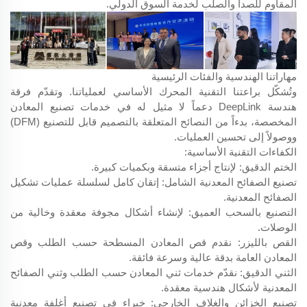
المقاوم للصدأ والصلب لخدمة السوق الدولي.
مهاراتنا الهندسية والفئات الرئيسية
وتُشكّل براعتنا التقنية المحرك الأساسي لعملياتنا. وتقدّم فرقة
هندسة DeepLink دعماً لا مثيل له في خدمات تصنيع المعادن
المخصصة، بدءاً من النصائح المتعلقة بالتصميم قابل للتصنيع (DFM)
ووصولاً إلى تحسين العمليات.
الكفاءات التقنية الأساسية:
الختم الدقيق: لإنتاج أجزاء متسقة وبكميات كبيرة.
تصنيع الصفائح المعدنية الشامل: إتقان كامل لسلسلة عمليات تشكيل
الصفائح المعدنية.
التصنيع بالسحب العميق: لإنشاء أشكال مجوفة معقدة وخالية من
الوصلات.
القص بالليزر: نقدم قص المعادن المسطحة حسب الطلب وقص
المعادن العامة بدقة عالية وسرعة فائقة.
الثني الدقيق: نقدّم خدمات ثني المعادن حسب الطلب وثني الصفائح
المعدنية لأشكال هندسية معقدة.
تصنيع الخزائن والغلاف الخارجي: خبراء في تصنيع أغلفة معدنية