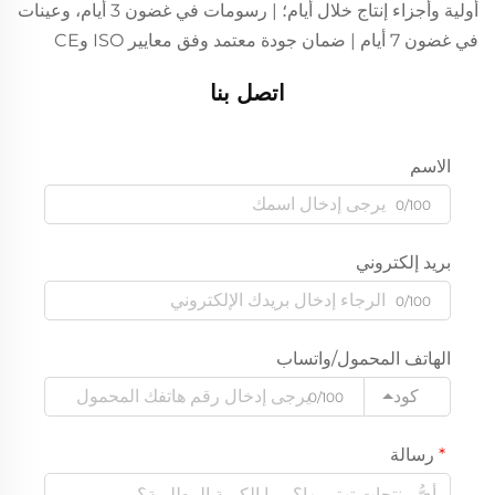
أولية وأجزاء إنتاج خلال أيام؛ | رسومات في غضون 3 أيام، وعينات
في غضون 7 أيام | ضمان جودة معتمد وفق معايير ISO وCE
اتصل بنا
الاسم
0/100
بريد إلكتروني
0/100
الهاتف المحمول/واتساب
كود
0/100
رسالة