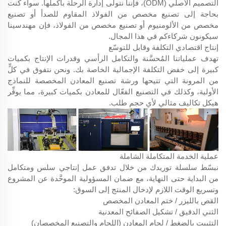
التصميم الأصلي (ODM)، فإننا نتولى إدارة الرحلة بأكملها. سواء كنت
بحاجة إلى تصنيع مخصص من الفولاذ المقاوم للصدأ أو تصنيع
مخصص من الألومنيوم أو تصنيع مخصص من الفولاذ، فإن مهندسينا
سيكونون شركاءكم في هذا المجال.
إنتاج اقتصادي التكلفة وقابل للتوسّع
تهدف عملياتنا المُحسَّنة والتكامل الرأسي وقدرات الإنتاج بكميات
كبيرة إلى خفض التكلفة الإجمالية الخاصة بك. ونحن نتفوق في كلٍّ
من المرونة التي تتيحها ورشة تصنيع المعادن المخصصة للنماذج
الأولية، وكذلك في التصنيع الفعّال للمعادن بكميات كبيرة، مما يوفِّر
هيكل تكاليف مثالي لأي حجم طلب.
عملية الخدمة المتكاملة الشاملة
نبسّط سلسلة توريدك من خلال تدفق عمل إنتاجي سلس ومتكامل
من البداية حتى النهاية، مع ضمان المسؤولية الموحَّدة عن المشروع
وتسريع الوقت اللازم لإدخال المنتج إلى السوق:
القص بالليزر / ختم المعادن المخصص
الثني الدقيق / تشكيل الصفائح المعدنية
التثبيت بالضغط / لحام المعادن (اللحام والتصنيع المخصصان)