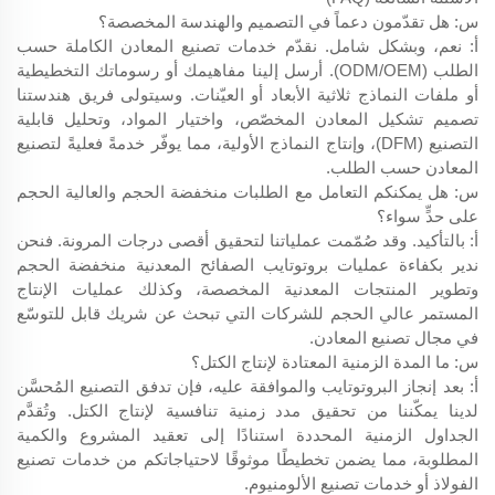
س: هل تقدّمون دعماً في التصميم والهندسة المخصصة؟
أ: نعم، وبشكل شامل. نقدّم خدمات تصنيع المعادن الكاملة حسب
الطلب (ODM/OEM). أرسل إلينا مفاهيمك أو رسوماتك التخطيطية
أو ملفات النماذج ثلاثية الأبعاد أو العيّنات. وسيتولى فريق هندستنا
تصميم تشكيل المعادن المخصّص، واختيار المواد، وتحليل قابلية
التصنيع (DFM)، وإنتاج النماذج الأولية، مما يوفّر خدمةً فعليةً لتصنيع
المعادن حسب الطلب.
س: هل يمكنكم التعامل مع الطلبات منخفضة الحجم والعالية الحجم
على حدٍّ سواء؟
أ: بالتأكيد. وقد صُمّمت عملياتنا لتحقيق أقصى درجات المرونة. فنحن
ندير بكفاءة عمليات بروتوتايب الصفائح المعدنية منخفضة الحجم
وتطوير المنتجات المعدنية المخصصة، وكذلك عمليات الإنتاج
المستمر عالي الحجم للشركات التي تبحث عن شريك قابل للتوسّع
في مجال تصنيع المعادن.
س: ما المدة الزمنية المعتادة لإنتاج الكتل؟
أ: بعد إنجاز البروتوتايب والموافقة عليه، فإن تدفق التصنيع المُحسَّن
لدينا يمكّننا من تحقيق مدد زمنية تنافسية لإنتاج الكتل. وتُقدَّم
الجداول الزمنية المحددة استنادًا إلى تعقيد المشروع والكمية
المطلوبة، مما يضمن تخطيطًا موثوقًا لاحتياجاتكم من خدمات تصنيع
الفولاذ أو خدمات تصنيع الألومنيوم.