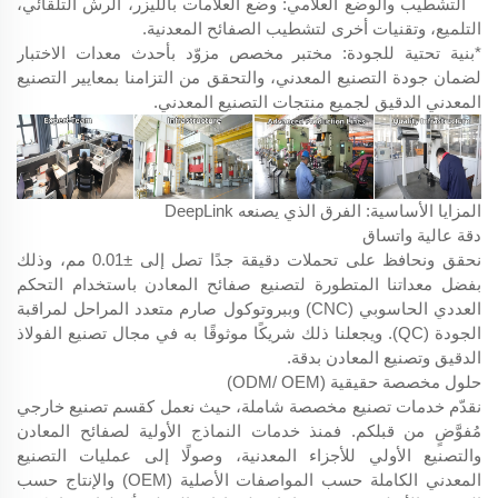
التشطيب والوضع العلامي: وضع العلامات بالليزر، الرش التلقائي،
التلميع، وتقنيات أخرى لتشطيب الصفائح المعدنية.
*بنية تحتية للجودة: مختبر مخصص مزوّد بأحدث معدات الاختبار
لضمان جودة التصنيع المعدني، والتحقق من التزامنا بمعايير التصنيع
المعدني الدقيق لجميع منتجات التصنيع المعدني.
المزايا الأساسية: الفرق الذي يصنعه DeepLink
دقة عالية واتساق
نحقق ونحافظ على تحملات دقيقة جدًا تصل إلى ±0.01 مم، وذلك
بفضل معداتنا المتطورة لتصنيع صفائح المعادن باستخدام التحكم
العددي الحاسوبي (CNC) وببروتوكول صارم متعدد المراحل لمراقبة
الجودة (QC). ويجعلنا ذلك شريكًا موثوقًا به في مجال تصنيع الفولاذ
الدقيق وتصنيع المعادن بدقة.
حلول مخصصة حقيقية (ODM/ OEM)
نقدّم خدمات تصنيع مخصصة شاملة، حيث نعمل كقسم تصنيع خارجي
مُفوَّضٍ من قبلكم. فمنذ خدمات النماذج الأولية لصفائح المعادن
والتصنيع الأولي للأجزاء المعدنية، وصولًا إلى عمليات التصنيع
المعدني الكاملة حسب المواصفات الأصلية (OEM) والإنتاج حسب