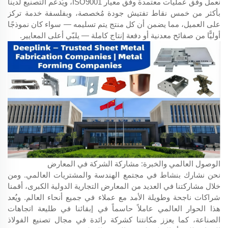
نعمل وفق عمليات معتمدة وفق معيار ISO9001، ويُدعم التصنيع لدينا
بأكثر من خمس نقاط تفتيش جودة مُخصصة، وبفلسفة خدمة تركز
على العميل، مما يضمن أن كل منتج يتم تسليمه — سواء كان نموذجًا
أوليًّا من صفائح معدنية أو دفعة إنتاج كاملة — يلبّي أعلى المعايير.
الوصول العالمي والخبرة: مشاركة الشركة في المعارض
نحن نشارك بنشاط في مجتمع الهندسة والمشتريات العالمي. ومن
خلال مشاركتنا في العديد من المعارض التجارية الدولية الكبرى، أقمنا
شراكات ناجحة وطويلة الأمد مع عملاء في جميع أنحاء العالم. ويُعد
هذا الحوار العالمي عاملاً حاسماً في إبقائنا في طليعة اتجاهات
الصناعة، كما يعزز مكانتنا كشركة رائدة في مجال تصنيع الفولاذ