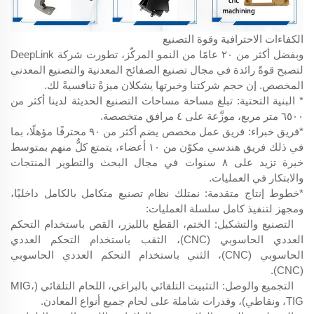
الكفاءات الاحترافية وقوة التصنيع
وبفضل أكثر من ٢٠ عامًا من النمو المركّز، تطورت شركة DeepLink
لتصبح قوةً رائدة في مجال تصنيع الصفائح المعدنية والتصنيع المعدني
المخصص. إن حجم شركتنا وخبرتها يشكلان ميزةً تنافسيةً لك.
* البنية التحتية: تبلغ مساحة مساحات التصنيع الحديثة لدينا أكثر من
٦٥٠٠ متر مربع، موزَّعة على ٤ مرافق متخصصة.
*فريق خبراء: فريق عمل مخصص يضم أكثر من ٩٠ محترفًا مؤهلًا، بما
في ذلك فريق هندسي مكوّن من ١٠ أعضاء، يتمتع كلٌّ منهم بمتوسط
خبرة تزيد على ٨ سنوات في مجال البحث والتطوير المنتجات
والابتكار في العمليات.
*خطوط إنتاج متقدمة: نمتلك نظام تصنيع متكامل بالكامل داخليًا،
ومجهز لتنفيذ كامل سلسلة العمليات:
التصنيع والتشكيل: الختم، القطع بالليزر، القص باستخدام التحكم
العددي الحاسوبي (CNC)، الثقب باستخدام التحكم العددي
الحاسوبي (CNC)، الثني باستخدام التحكم العددي الحاسوبي
(CNC).
التجميع والوصل: التثبيت التلقائي بالبراغي، اللحام التلقائي (MIG،
TIG، ونقاطي)، وقدرات شاملة على لحام جميع أنواع المعادن.