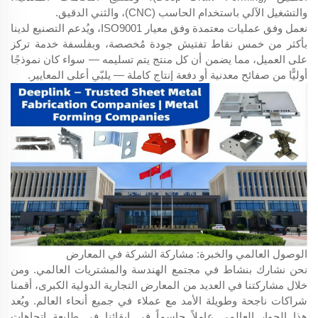
والتشغيل الآلي باستخدام الحاسب (CNC)، والثني الدقيق.
نعمل وفق عمليات معتمدة وفق معيار ISO9001، ويُدعم التصنيع لدينا
بأكثر من خمس نقاط تفتيش جودة مُخصصة، وبفلسفة خدمة تركز
على العميل، مما يضمن أن كل منتج يتم تسليمه — سواء كان نموذجًا
أوليًّا من صفائح معدنية أو دفعة إنتاج كاملة — يلبّي أعلى المعايير.
الوصول العالمي والخبرة: مشاركة الشركة في المعارض
نحن نشارك بنشاط في مجتمع الهندسة والمشتريات العالمي. ومن
خلال مشاركتنا في العديد من المعارض التجارية الدولية الكبرى، أقمنا
شراكات ناجحة وطويلة الأمد مع عملاء في جميع أنحاء العالم. ويُعد
هذا الحوار العالمي عاملاً حاسماً في إبقائنا في طليعة اتجاهات