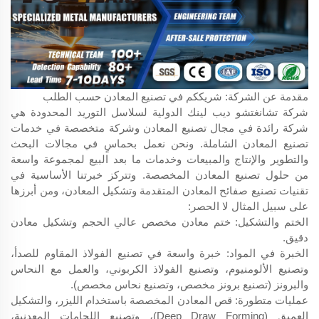
مقدمة عن الشركة: شريككم في تصنيع المعادن حسب الطلب
شركة تشانغتشو ديب لينك الدولية لسلاسل التوريد المحدودة هي
شركة رائدة في مجال تصنيع المعادن وشركة متخصصة في خدمات
تصنيع المعادن الشاملة. ونحن نعمل بحماسٍ في مجالات البحث
والتطوير والإنتاج والمبيعات وخدمات ما بعد البيع لمجموعة واسعة
من حلول تصنيع المعادن المخصصة. وتتركز خبرتنا الأساسية في
تقنيات تصنيع صفائح المعادن المتقدمة وتشكيل المعادن، ومن أبرزها
على سبيل المثال لا الحصر:
الختم والتشكيل: ختم معادن مخصص عالي الحجم وتشكيل معادن
دقيق.
الخبرة في المواد: خبرة واسعة في تصنيع الفولاذ المقاوم للصدأ،
وتصنيع الألومنيوم، وتصنيع الفولاذ الكربوني، والعمل مع النحاس
والبرونز (تصنيع برونز مخصص، وتصنيع نحاس مخصص).
عمليات متطورة: قص المعادن المخصصة باستخدام الليزر، والتشكيل
العميق (Deep Draw Forming)، وتصنيع اللحامات المعدنية،