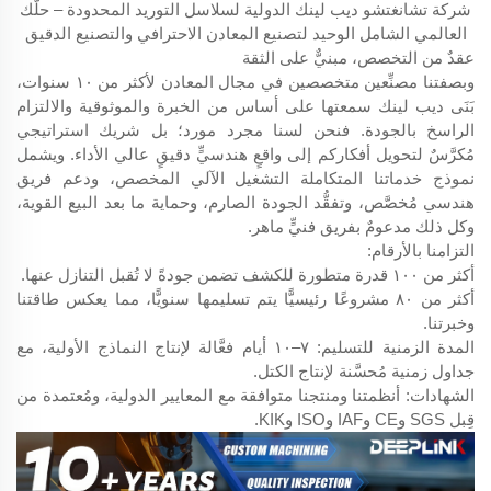
شركة تشانغتشو ديب لينك الدولية لسلاسل التوريد المحدودة – حلّك
العالمي الشامل الوحيد لتصنيع المعادن الاحترافي والتصنيع الدقيق
عقدٌ من التخصص، مبنيٌّ على الثقة
وبصفتنا مصنِّعين متخصصين في مجال المعادن لأكثر من ١٠ سنوات،
بَنَى ديب لينك سمعتها على أساس من الخبرة والموثوقية والالتزام
الراسخ بالجودة. فنحن لسنا مجرد مورد؛ بل شريك استراتيجي
مُكرَّسٌ لتحويل أفكاركم إلى واقعٍ هندسيٍّ دقيقٍ عالي الأداء. ويشمل
نموذج خدماتنا المتكاملة التشغيل الآلي المخصص، ودعم فريق
هندسي مُخصَّص، وتفقُّد الجودة الصارم، وحماية ما بعد البيع القوية،
وكل ذلك مدعومٌ بفريق فنيٍّ ماهر.
التزامنا بالأرقام:
أكثر من ١٠٠ قدرة متطورة للكشف تضمن جودةً لا تُقبل التنازل عنها.
أكثر من ٨٠ مشروعًا رئيسيًّا يتم تسليمها سنويًّا، مما يعكس طاقتنا
وخبرتنا.
المدة الزمنية للتسليم: ٧–١٠ أيام فعَّالة لإنتاج النماذج الأولية، مع
جداول زمنية مُحسَّنة لإنتاج الكتل.
الشهادات: أنظمتنا ومنتجنا متوافقة مع المعايير الدولية، ومُعتمدة من
قِبل SGS وCE وIAF وISO وKIK.