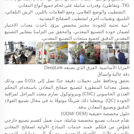
TIG، ونقاطي)، وقدرات شاملة على لحام جميع أنواع المعادن.
التشطيب والوضع العلامي: وضع العلامات بالليزر، الرش التلقائي،
التلميع، وتقنيات أخرى لتشطيب الصفائح المعدنية.
*بنية تحتية للجودة: مختبر مخصص مزوّد بأحدث معدات الاختبار
لضمان جودة التصنيع المعدني، والتحقق من التزامنا بمعايير التصنيع
المعدني الدقيق لجميع منتجات التصنيع المعدني.
المزايا الأساسية: الفرق الذي يصنعه DeepLink
دقة عالية واتساق
نحقق ونحافظ على تحملات دقيقة جدًا تصل إلى ±0.01 مم، وذلك
بفضل معداتنا المتطورة لتصنيع صفائح المعادن باستخدام التحكم
العددي الحاسوبي (CNC) وببروتوكول صارم متعدد المراحل لمراقبة
الجودة (QC). ويجعلنا ذلك شريكًا موثوقًا به في مجال تصنيع الفولاذ
الدقيق وتصنيع المعادن بدقة.
حلول مخصصة حقيقية (ODM/ OEM)
نقدّم خدمات تصنيع مخصصة شاملة، حيث نعمل كقسم تصنيع خارجي
مُفوَّضٍ من قبلكم. فمنذ خدمات النماذج الأولية لصفائح المعادن
والتصنيع الأولي للأجزاء المعدنية، وصولًا إلى عمليات التصنيع