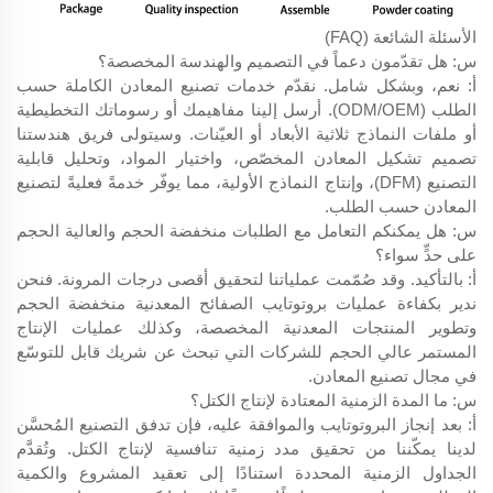
الأسئلة الشائعة (FAQ)
س: هل تقدّمون دعماً في التصميم والهندسة المخصصة؟
أ: نعم، وبشكل شامل. نقدّم خدمات تصنيع المعادن الكاملة حسب
الطلب (ODM/OEM). أرسل إلينا مفاهيمك أو رسوماتك التخطيطية
أو ملفات النماذج ثلاثية الأبعاد أو العيّنات. وسيتولى فريق هندستنا
تصميم تشكيل المعادن المخصّص، واختيار المواد، وتحليل قابلية
التصنيع (DFM)، وإنتاج النماذج الأولية، مما يوفّر خدمةً فعليةً لتصنيع
المعادن حسب الطلب.
س: هل يمكنكم التعامل مع الطلبات منخفضة الحجم والعالية الحجم
على حدٍّ سواء؟
أ: بالتأكيد. وقد صُمّمت عملياتنا لتحقيق أقصى درجات المرونة. فنحن
ندير بكفاءة عمليات بروتوتايب الصفائح المعدنية منخفضة الحجم
وتطوير المنتجات المعدنية المخصصة، وكذلك عمليات الإنتاج
المستمر عالي الحجم للشركات التي تبحث عن شريك قابل للتوسّع
في مجال تصنيع المعادن.
س: ما المدة الزمنية المعتادة لإنتاج الكتل؟
أ: بعد إنجاز البروتوتايب والموافقة عليه، فإن تدفق التصنيع المُحسَّن
لدينا يمكّننا من تحقيق مدد زمنية تنافسية لإنتاج الكتل. وتُقدَّم
الجداول الزمنية المحددة استنادًا إلى تعقيد المشروع والكمية