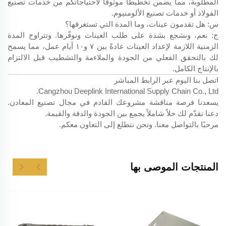
المطلوبة، مما يضمن تخطيطًا موثوقًا لاحتياجاتكم من خدمات تصنيع
الفولاذ أو خدمات تصنيع الألومنيوم.
س: هل تقدمون عينات، وما المدة التي تستغرقها؟
ج: نعم، ونشجع بشدة على طلب العينات ونوفّرها. وتتراوح المدة
الزمنية اللازمة لإعداد العينات عادةً بين ٧ و١٠ أيام عمل، مما يسمح
لك بالتحقق الفعلي من الجودة والملاءمة والتشطيب قبل الالتزام
بالإنتاج الكامل.
اتصل بنا اليوم عبر الرابط المباشر
Cangzhou Deeplink International Supply Chain Co., Ltd.
يسعدنا فرصة مناقشة مشروعك القادم في مجال تصنيع المعادن.
دعنا نقدّم لك حلاً شاملاً يجمع بين الجودة والدقة والقيمة.
مرحبًا بالتواصل معنا. ونحن نتطلع إلى التعاون معكم.
المنتجات الموصى بها