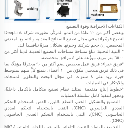
الكفاءات الاحترافية وقوة التصنيع
وبفضل أكثر من ٢٠ عامًا من النمو المركّز، تطورت شركة DeepLink
لتصبح قوةً رائدة في مجال تصنيع الصفائح المعدنية والتصنيع المعدني
المخصص. إن حجم شركتنا وخبرتها يشكلان ميزةً تنافسيةً لك.
* البنية التحتية: تبلغ مساحة مساحات التصنيع الحديثة لدينا أكثر من
٦٥٠٠ متر مربع، موزَّعة على ٤ مرافق متخصصة.
*فريق خبراء: فريق عمل مخصص يضم أكثر من ٩٠ محترفًا مؤهلًا، بما
في ذلك فريق هندسي مكوّن من ١٠ أعضاء، يتمتع كلٌّ منهم بمتوسط
خبرة تزيد على ٨ سنوات في مجال البحث والتطوير المنتجات
والابتكار في العمليات.
*خطوط إنتاج متقدمة: نمتلك نظام تصنيع متكامل بالكامل داخليًا،
ومجهز لتنفيذ كامل سلسلة العمليات:
التصنيع والتشكيل: الختم، القطع بالليزر، القص باستخدام التحكم
العددي الحاسوبي (CNC)، الثقب باستخدام التحكم العددي
الحاسوبي (CNC)، الثني باستخدام التحكم العددي الحاسوبي
(CNC).
التجميع والوصل: التثبيت التلقائي بالبراغي، اللحام التلقائي (MIG،