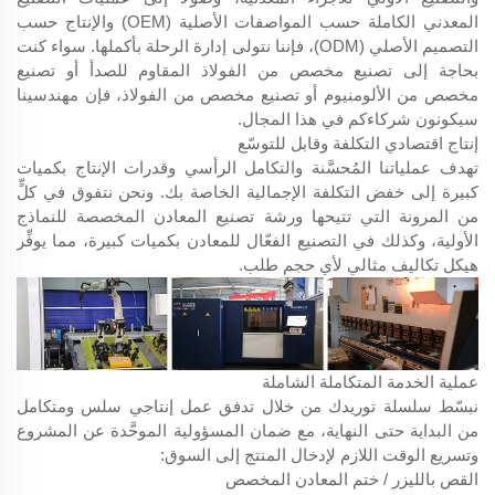
المعدني الكاملة حسب المواصفات الأصلية (OEM) والإنتاج حسب
التصميم الأصلي (ODM)، فإننا نتولى إدارة الرحلة بأكملها. سواء كنت
بحاجة إلى تصنيع مخصص من الفولاذ المقاوم للصدأ أو تصنيع
مخصص من الألومنيوم أو تصنيع مخصص من الفولاذ، فإن مهندسينا
سيكونون شركاءكم في هذا المجال.
إنتاج اقتصادي التكلفة وقابل للتوسّع
تهدف عملياتنا المُحسَّنة والتكامل الرأسي وقدرات الإنتاج بكميات
كبيرة إلى خفض التكلفة الإجمالية الخاصة بك. ونحن نتفوق في كلٍّ
من المرونة التي تتيحها ورشة تصنيع المعادن المخصصة للنماذج
الأولية، وكذلك في التصنيع الفعّال للمعادن بكميات كبيرة، مما يوفِّر
هيكل تكاليف مثالي لأي حجم طلب.
عملية الخدمة المتكاملة الشاملة
نبسّط سلسلة توريدك من خلال تدفق عمل إنتاجي سلس ومتكامل
من البداية حتى النهاية، مع ضمان المسؤولية الموحَّدة عن المشروع
وتسريع الوقت اللازم لإدخال المنتج إلى السوق:
القص بالليزر / ختم المعادن المخصص