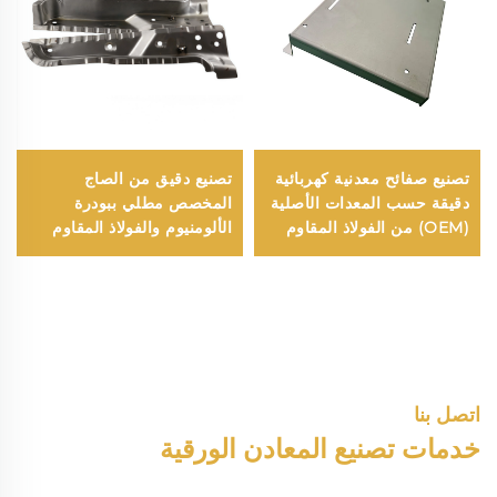
تصنيع صفائح معدنية كهربائية
تصنيع دقيق من الصاج
دقيقة حسب المعدات الأصلية
المخصص مطلي ببودرة
(OEM) من الفولاذ المقاوم
الألومنيوم والفولاذ المقاوم
للصدأ، ثني ولحام غير قياسي،
للصدأ مع ختم وانحناء وسحب
قص وخرطمة باستخدام
عميق وقطع بالليزر
التحكم العددي (CNC)، أجزاء
مخرطمة
اتصل بنا
خدمات تصنيع المعادن الورقية