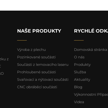
NAŠE PRODUKTY
RYCHLÉ ODK
Výroba z plechu
Domovská stránka
Pozinkované součásti
O nás
zku z
Součásti z lemovacího laseru
Produkty
C
Prohloubené součásti
Služba
ISO
Svařovací a nýtovací součásti
Aktuality
CNC obráběcí součásti
Blog
Výkonnostní Přípa
Videa