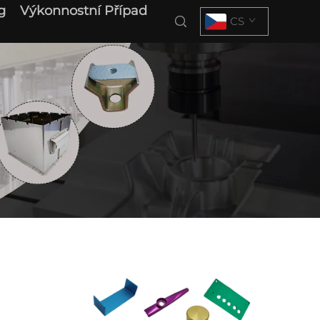
g
Výkonnostní Případ
CS