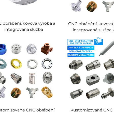
 obrábění, kovová výroba a
CNC obrábění, kovová 
integrovaná služba
integrovaná služba k
kovová výroba, certi
podle ISO, přesné 
práce
stomizované CNC obrábění
Kustomizované CNC