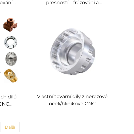
sování
přesností – frézování a
á výroba
soustružení CNC
 zadání
M)
Vlastní tovární díly z nerezové
ch dílů
oceli/hliníkové CNC
 CNC
obrábění/CNC soustružení a
ba
frézování
Další