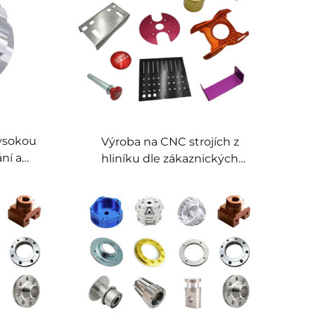
ysokou
Výroba na CNC strojích z
ání a
hliníku dle zákaznických
NC
specifikací – vysoce přesné
kovové součásti, obrábění na
CNC strojích, kovová výroba,
komplexní služby