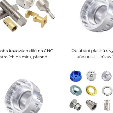
Obrábění plechů s v
roba kovových dílů na CNC
přesností – frézov
strojích na míru, přesné
soustružení C
soustružené a frézované
části, služba přesného CNC
obrábění