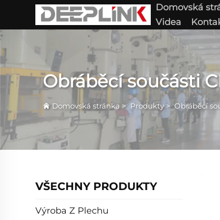
Domovská str
Videa
Konta
Obráběcí součásti 
Domovská stránka
>
Produkty
>
Obráběcí so
VŠECHNY PRODUKTY
Výroba Z Plechu