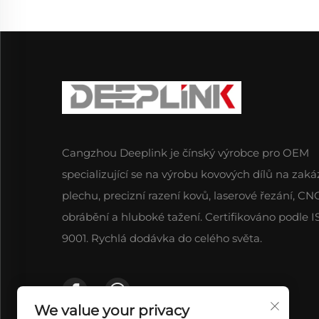
Cangzhou Deeplink je čínský výrobce pro OEM
specializující se na výrobu kovových dílů na zaká
plechu, precizní razení kovů, laserové řezání, CN
obrábění a hluboké tažení. Certifikováno podle 
9001. Rychlá dodávka do celého světa.
We value your privacy