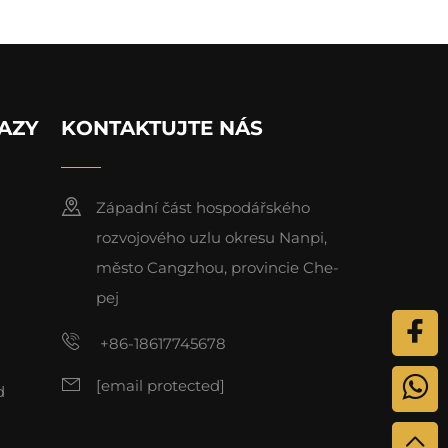
AZY
KONTAKTUJTE NÁS
Západní část hospodářského
rozvojového uzlu okresu Nanpi,
město Cangzhou, provincie Che-
pej
+86-18617745678
[email protected]
d