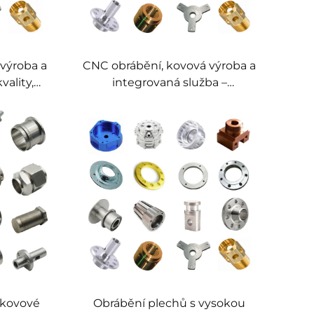
výroba a
CNC obrábění, kovová výroba a
vality,
integrovaná služba –
fikované
individuální CNC obrábění
kovové
hliníku, kovové součásti s
vysokou přesností
 kovové
Obrábění plechů s vysokou