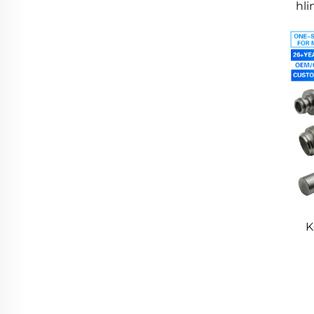
hli
K
o