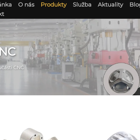
ánka
O nás
Produkty
Služba
Aktuality
Blo
kt
CNC
učásti CNC