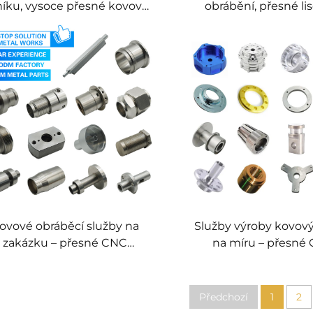
níku, vysoce přesné kovové
obrábění, přesné li
díly, obrábění plechů
plechů, kustomizovan
kovových dílů podle
zákazníka (OD
ovové obráběcí služby na
Služby výroby kovový
zakázku – přesné CNC
na míru – přesné
brábění a výroba, přesné
obrábění a výro
kovové výrobní služby
Předchozí
1
2