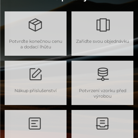
Potvrďte konečnou cenu
Zařiďte svou objednávku
a dodací lhůtu
Nákup příslušenství
Potvrzení vzorku před
výrobou