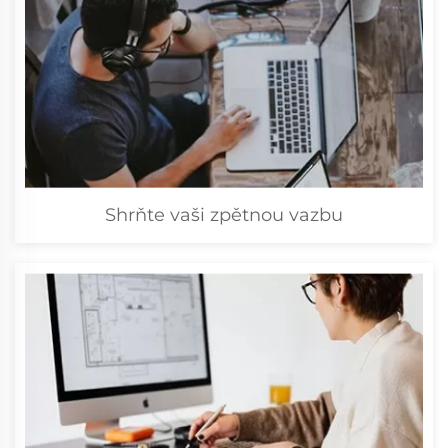
Shrňte vaši zpětnou vazbu