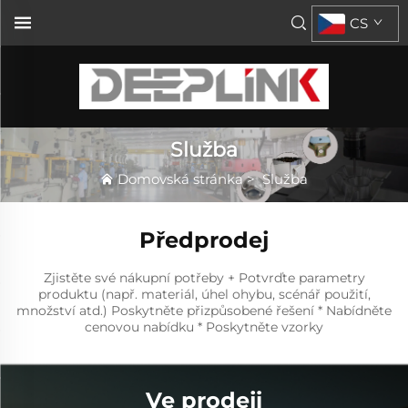
CS
Služba
Domovská stránka
>
Služba
Předprodej
Zjistěte své nákupní potřeby + Potvrďte parametry
produktu (např. materiál, úhel ohybu, scénář použití,
množství atd.) Poskytněte přizpůsobené řešení * Nabídněte
cenovou nabídku * Poskytněte vzorky
Ve prodeji