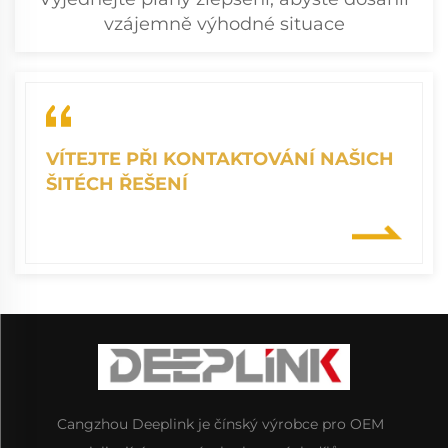
vzájemně výhodné situace
VÍTEJTE PŘI KONTAKTOVÁNÍ NAŠICH
ŠITÉCH ŘEŠENÍ
Cangzhou Deeplink je čínský výrobce pro OEM