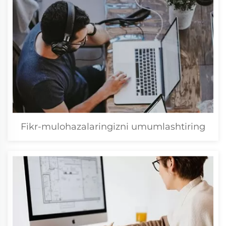
Fikr-mulohazalaringizni umumlashtiring