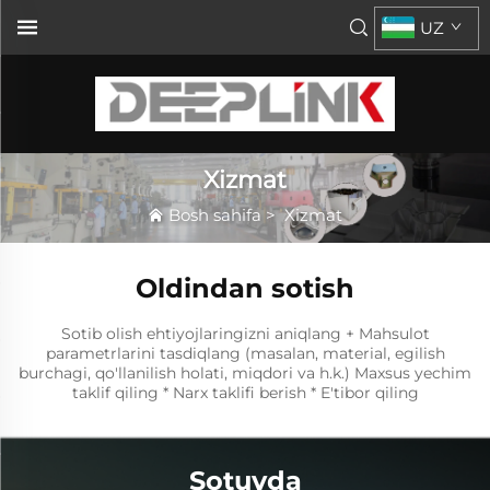
UZ
Xizmat
Bosh sahifa
>
Xizmat
Oldindan sotish
Sotib olish ehtiyojlaringizni aniqlang + Mahsulot
parametrlarini tasdiqlang (masalan, material, egilish
burchagi, qo'llanilish holati, miqdori va h.k.) Maxsus yechim
taklif qiling * Narx taklifi berish * E'tibor qiling
Sotuvda