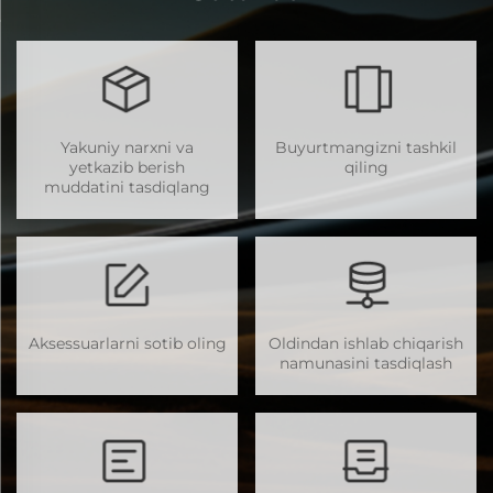
Yakuniy narxni va
Buyurtmangizni tashkil
yetkazib berish
qiling
muddatini tasdiqlang
Aksessuarlarni sotib oling
Oldindan ishlab chiqarish
namunasini tasdiqlash