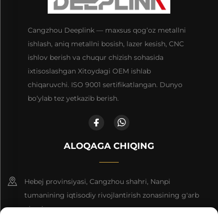
Cangzhou Deeplink — maxsus qog‘oz metallni
ishlash, aniq metallni bosish, lazer kesish, CNC
ishlov berish va chuqur chizish sohasida
ixtisoslashgan Xitoydagi OEM ishlab
chiqaruvchi. ISO 9001 sertifikatlangan. Dunyo
bo‘ylab tez yetkazib berish.
ALOQAGA CHIQING
Hebej provinsiyasi, Cangzhou shahri, Nanpi
tumanining iqtisodiy rivojlantirish zonasining g'arb
qismi