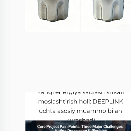
Yangi energiya saqlash shkafi
moslashtirish holi: DEEPLINK
uchta asosiy muammo bilan
kurashadi