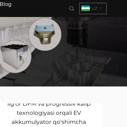
Blog
UZ
Qanday qilib Cangzhou Deeplink
ilg'or DFM va progressiv kalıp
texnologiyasi orqali EV
akkumulyator qo'shimcha