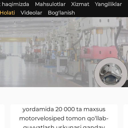
z haqimizda
Mahsulotlar
Xizmat
Yangiliklar
Holati
Videolar
Bog'lanish
Biz CNC naychali egish va DFM
yordamida 20 000 ta maxsus
motorvelosiped tomon qo‘llab-
quvvatlash uskunasi qanday