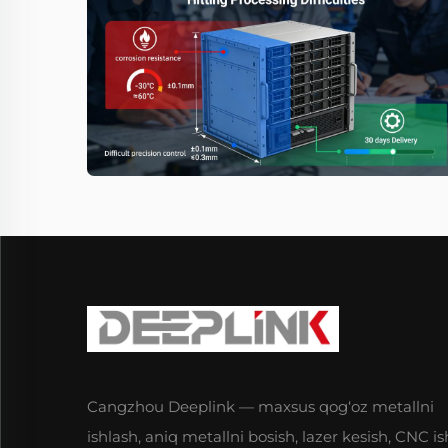
Cangzhou Deeplink — maxsus qog‘oz metallni
ishlash, aniq metallni bosish, lazer kesish, CNC is