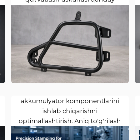
ishlab chiqardik
Elektr transport vositalari
akkumulyator komponentlarini
ishlab chiqarishni
optimallashtirish: Aniq to'g'rilash
usuli bo'yicha holat o'rganish