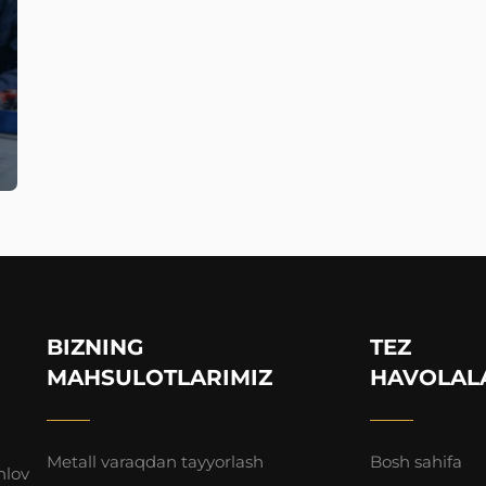
BIZNING
TEZ
MAHSULOTLARIMIZ
HAVOLAL
Metall varaqdan tayyorlash
Bosh sahifa
hlov