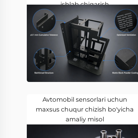
ishlab chiqarish
Avtomobil sensorlari uchun
maxsus chuqur chizish bo'yicha
amaliy misol