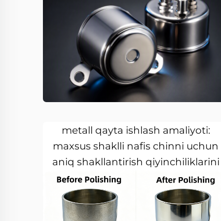
DEEPLINK taqdim etgan maxsus
metall qayta ishlash amaliyoti:
maxsus shaklli nafis chinni uchun
aniq shakllantirish qiyinchiliklarini
yengish