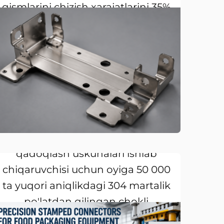
qismlarini chizish xarajatlarini 35%
ga kamaytirgan
Deeplink nemis oziq-ovqat
qadoqlash uskunalari ishlab
chiqaruvchisi uchun oyiga 50 000
ta yuqori aniqlikdagi 304 martalik
po'latdan qilingan chokli
ulagichlar yetkazib berdi