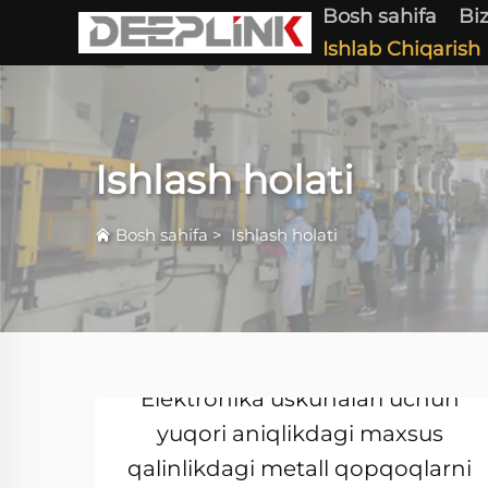
Bosh sahifa
Bi
Ishlab Chiqarish 
Ishlash holati
Bosh sahifa
>
Ishlash holati
Elektronika uskunalari uchun
yuqori aniqlikdagi maxsus
qalinlikdagi metall qopqoqlarni