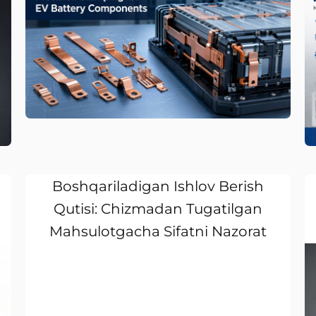
Metall Portativ Uchun Qo'lda
Boshqariladigan Ishlov Berish
Qutisi: Chizmadan Tugatilgan
Mahsulotgacha Sifatni Nazorat
Qilish Sayohati