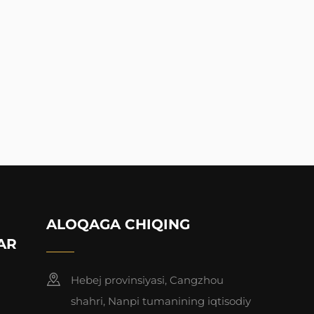
ALOQAGA CHIQING
AR
Hebej provinsiyasi, Cangzhou
shahri, Nanpi tumanining iqtisodiy