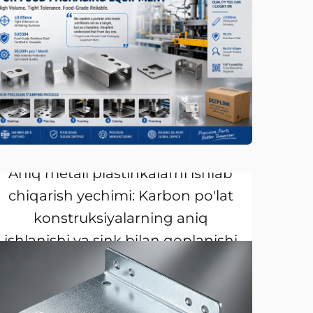
Aniq metall plastinkalarni ishlab
chiqarish yechimi: Karbon po'lat
konstruksiyalarning aniq
ishlanishi va sink bilan qoplanishi