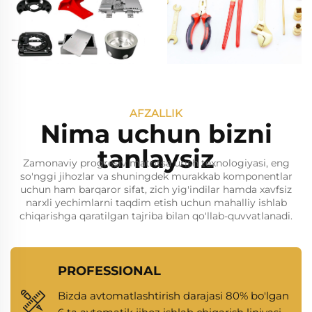
AFZALLIK
Nima uchun bizni
tanlaysiz
Zamonaviy progresiv matritsa urish texnologiyasi, eng
so'nggi jihozlar va shuningdek murakkab komponentlar
uchun ham barqaror sifat, zich yig'indilar hamda xavfsiz
narxli yechimlarni taqdim etish uchun mahalliy ishlab
chiqarishga qaratilgan tajriba bilan qo'llab-quvvatlanadi.
PROFESSIONAL
Bizda avtomatlashtirish darajasi 80% bo'lgan