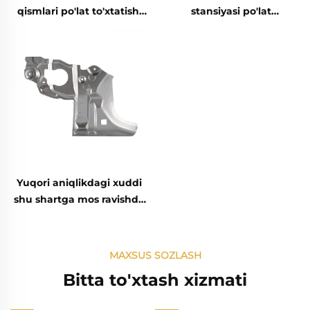
qismlari po'lat to'xtatish,
stansiyasi po'lat
maxsus to'xtatish
stansiyaviy ehtimoliy
payvandlash qismlari
qismlar va bug'lanmagan
po'lat konstruksiyalar
uchun
Yuqori aniqlikdagi xuddi
shu shartga mos ravishda
lazer kesish xizmati sifatli
po'latdan alyuminiy varaq
ishlab chiqarish qurilish
MAXSUS SOZLASH
sifati yuqori
Bitta to'xtash xizmati