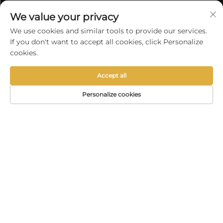
ishlov berish va chuqur chizish sohasida
We value your privacy
ixtisoslashgan Xitoydagi OEM ishlab
We use cookies and similar tools to provide our services.
chiqaruvchi. ISO 9001 sertifikatlangan. Dunyo
If you don't want to accept all cookies, click Personalize
bo‘ylab tez yetkazib berish.
cookies.
Accept all
Personalize cookies
ALOQAGA CHIQING
ELEKTRON
BOSH SAHIFA
MAHSULOTLAR
TEL
POCHTA
Hebej provinsiyasi, Cangzhou shahri, Nanpi
tumanining iqtisodiy rivojlantirish zonasining g'arb
qismi
+86-18617745678
[email protected]