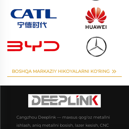
BOSHQA MARKAZIY HIKOYALARNI KO'RING
Cangzhou Deeplink — maxsus qog‘oz metallni
ishlash, aniq metallni bosish, lazer kesish, CNC