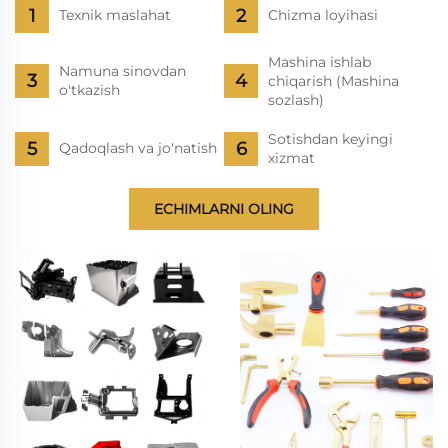
Texnik maslahat
Chizma loyihasi
Mashina ishlab
Namuna sinovdan
chiqarish (Mashina
o'tkazish
sozlash)
Sotishdan keyingi
Qadoqlash va jo'natish
xizmat
ECHIMLARNI OLING