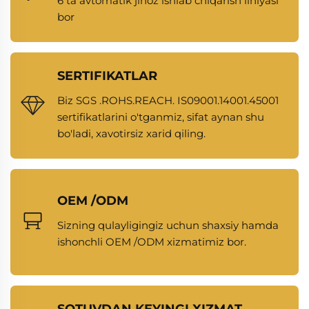
6 ta avtomatik jihoz ishlab chiqarish liniyasi
bor
SERTIFIKATLAR
Biz SGS .ROHS.REACH. IS09001.14001.45001
sertifikatlarini o'tganmiz, sifat aynan shu
bo'ladi, xavotirsiz xarid qiling.
OEM /ODM
Sizning qulayligingiz uchun shaxsiy hamda
ishonchli OEM /ODM xizmatimiz bor.
SOTUVDAN KEYINGI XIZMAT