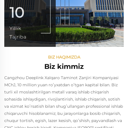
10
Yillik
Tajriba
BIZ HAQIMIZDA
Biz kimmiz
Cangzhou Deeplink Xalqaro Taminot Zanjiri Kompaniyasi
MChJ, 10 million yuan roʻyxatdan oʻtgan kapital bilan. Biz
turli xil moslashtirilgan metall varaq ishlab chiqarish
sohasida ishlaydigan, rivojlantirish, ishlab chiqarish, sotish
va xizmat koʻrsatish bilan shugʻullangan professional ishlab
chiqaruvchi hisoblanamiz; bu jarayonlarga bosib chiqarish,
chuqur tortish, egish, lazer kesish, qoʻshish, payvandlash va
CNC ishlov berish kiradi. Kompaniya ISO9001 sertifikati