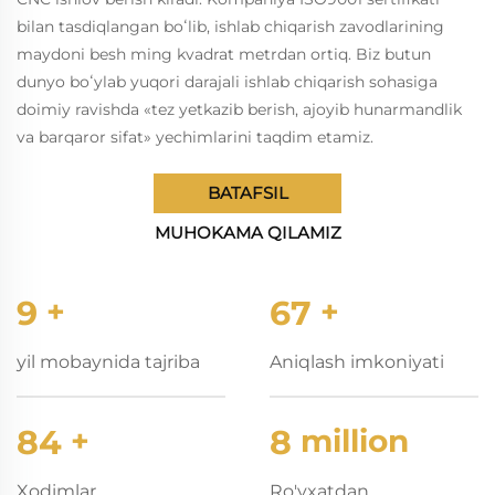
bilan tasdiqlangan boʻlib, ishlab chiqarish zavodlarining
maydoni besh ming kvadrat metrdan ortiq. Biz butun
dunyo boʻylab yuqori darajali ishlab chiqarish sohasiga
doimiy ravishda «tez yetkazib berish, ajoyib hunarmandlik
va barqaror sifat» yechimlarini taqdim etamiz.
BATAFSIL
MUHOKAMA QILAMIZ
10
+
80
+
yil mobaynida tajriba
Aniqlash imkoniyati
100
+
10
million
Xodimlar
Ro'yxatdan