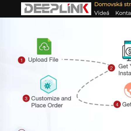
Domovská st
Videá
Konta