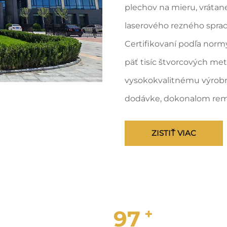
plechov na mieru, vrátan
laserového rezného spraco
Certifikovaní podľa norm
päť tisíc štvorcových m
vysokokvalitnému výrobn
dodávke, dokonalom reme
ZISTIŤ VIAC
+
+
100