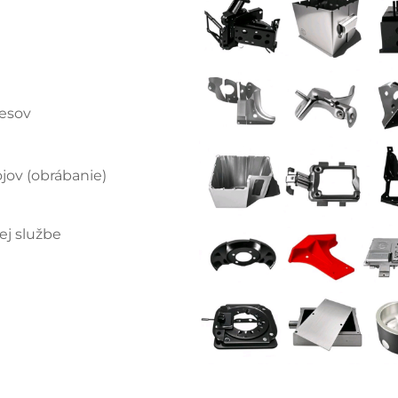
esov
jov (obrábanie)
ej službe