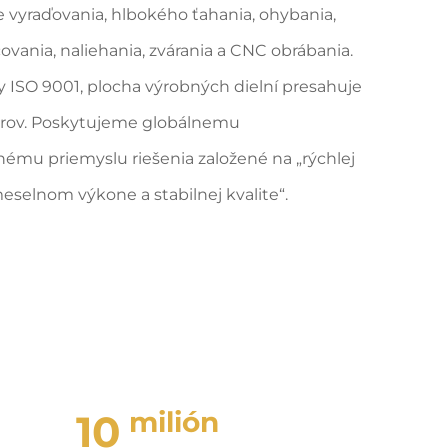
e vyraďovania, hlbokého ťahania, ohybania,
vania, naliehania, zvárania a CNC obrábania.
y ISO 9001, plocha výrobných dielní presahuje
etrov. Poskytujeme globálnemu
ému priemyslu riešenia založené na „rýchlej
selnom výkone a stabilnej kvalite“.
milión
10