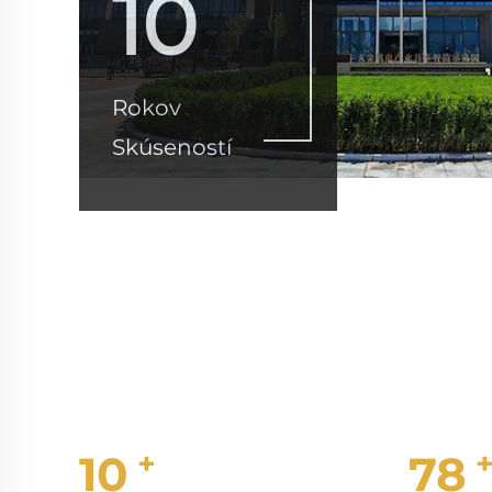
10
Rokov
Skúseností
+
10
80