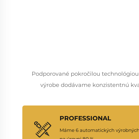
Podporované pokročilou technológiou
výrobe dodávame konzistentnú kvali
PROFESSIONAL
Máme 6 automatických výrobných 
na úrovni 80 %