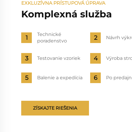
EXKLUZÍVNA PRÍSTUPOVÁ ÚPRAVA
Komplexná služba
Technické
Návrh výkr
poradenstvo
Testovanie vzoriek
Výroba stro
Balenie a expedícia
Po predajn
ZÍSKAJTE RIEŠENIA