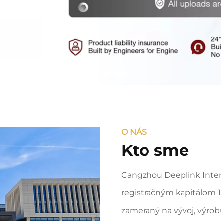
O NÁS
Kto sme
Cangzhou Deeplink Inter
registračným kapitálom 1
zameraný na vývoj, výrob