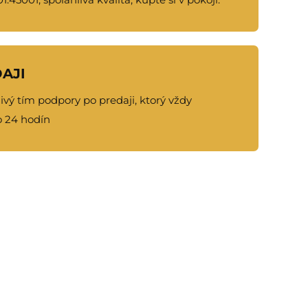
AJI
vý tím podpory po predaji, ktorý vždy
 24 hodín