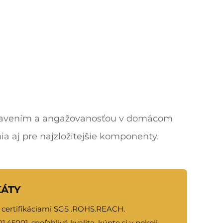
vybavením a angažovanosťou v domácom
a aj pre najzložitejšie komponenty.
KÁTY
 certifikáciami SGS .ROHS.REACH.
.45001, spoľahlivá kvalita, kúpte si v pokoji.