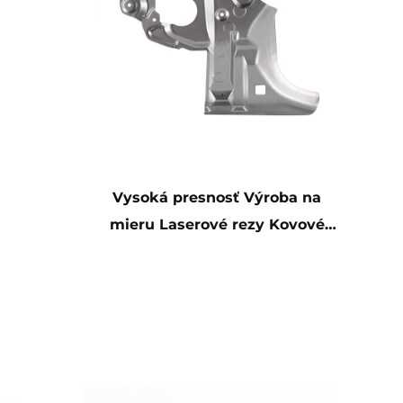
Vysoká presnosť Výroba na
mieru Laserové rezy Kovové
výrobky z nerezovej ocele a
hliníka Vysoce kvalitná výroba