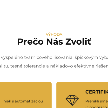
VÝHODA
Prečo Nás Zvoliť
 vyspelého tvárnicového lisovania, špičkovým 
tu, tesné tolerancie a nákladovo efektívne riešeni
CERTIFI
liniek s automatizáciou
Prenikli sme
ISO9001.14001