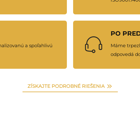
PO PRED
lizovanú a spoľahlivú
Máme trpezli
odpovedá do
ZÍSKAJTE PODROBNÉ RIEŠENIA