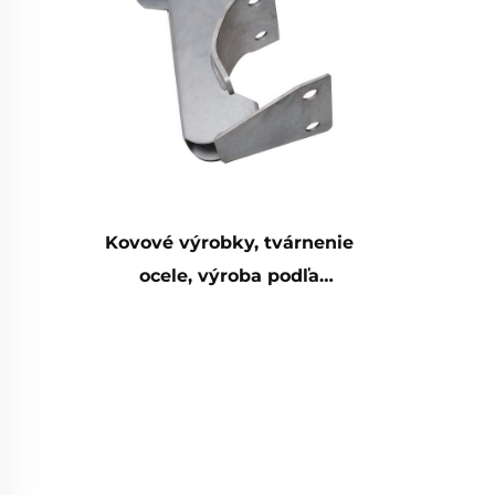
Kovové výrobky, tvárnenie
ocele, výroba podľa
zákazníckeho požiadaviek,
zvárané tvárnené diely