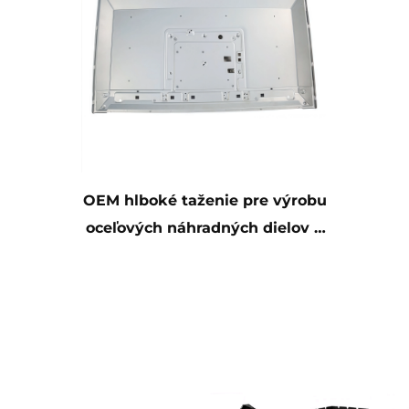
OEM hlboké taženie pre výrobu
oceľových náhradných dielov a
zvárané súčiastky z
pozinkovaného plechu