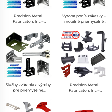
Precision Metal
Výroba podľa zákazky –
Fabricators Inc –
mobilné priemyselné
špecializované služby
zváracie služby
zvárania plechov
Služby zvárania a výroby
Precision Metal
pre priemyselné
Fabricators Inc –
špeciálne kovové projekty
špecializované služby
zvárania plechov