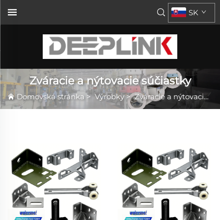
SK
Zváracie a nýtovacie súčiastky
Domovská stránka
>
Výrobky
>
Zváracie a nýtovacie súčiastky