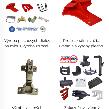
Výroba plechových dielov
Profesionálna služba
na mieru, výroba zo ocele
zvárania a výroby plechov
a zváranie, špeciálne
z nehrdzavejúcej ocele
riešenia pre štrukturálne
zváranie
Výroba vlastných
Zákaznícky zváraný