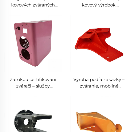
kovových zváraných
kovový výrobok,
súčiastok metódami MIG
profesionálne zváracie
a TIG, profesionálna
služby, zákaznícke výroby
služba zvárania a výroby z
z hliníkových plechov
nerezovej ocele a hliníka
Zárukou certifikovaní
Výroba podľa zákazky –
zvárači – služby
zváranie, mobilné
záručného zvárania a
priemyselné zváracie
kovovej výroby,
služby, výroba z nerezovej
individuálna výroba z
ocele podľa zákazky
plechov