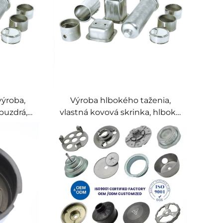
výroba,
Výroba hlbokého taženia,
puzdrá,
vlastná kovová skrinka, hlboké
 razenie
taženie a razenie pre zložité
ovové
duté kovové diely