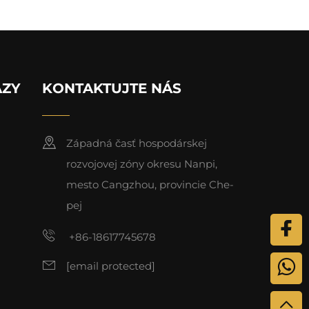
AZY
KONTAKTUJTE NÁS
Západná časť hospodárskej
rozvojovej zóny okresu Nanpi,
mesto Cangzhou, provincie Che-
pej
+86-18617745678
[email protected]