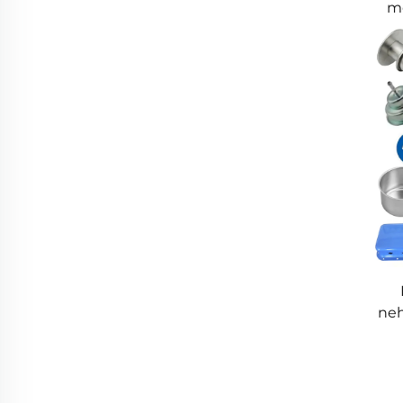
me
š
p
neh