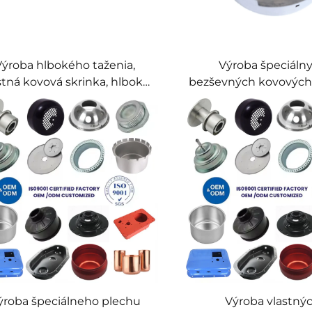
Výroba hlbokého taženia,
Výroba špeciáln
stná kovová skrinka, hlboké
bezševných kovových 
ženie a razenie pre zložité
plechu metódou hl
duté kovové diely
taženia, služba hl
taženia z nehrdzavejú
ýroba špeciálneho plechu
Výroba vlastný