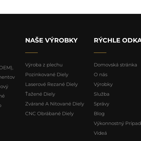
NAŠE VÝROBKY
RÝCHLE ODK
Výroba z plechu
Domovská stránka
(OEM),
Pozinkované Diely
O nás
nentov
Laserové Rezané Diely
Výrobky
rový
Ťažené Diely
Služba
né
Zvárané A Nitované Diely
Správy
o
CNC Obrábané Diely
Blog
Výkonnostný Prípad
Videá