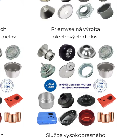
ych
Priemyselná výroba
dielov z
plechových dielov,
bokého
prispôsobené hlboké taženie
bokého
plechových dielov, bezševné
cej ocele
kovové súčiastky
ch
Služba vysokopresného