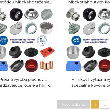
tódou hlbokého taženia,
hlbokotiahnutých k
peciálna výroba z plechu,
dielov z plechu, vlast
roces hlbokého taženia a
a spracovanie hliní
tvárnenia
plechu
Presná výroba plechov z
Hliníková výťažná v
rdzavejúcej ocele a hliníka,
špeciálne kovové p
hlboké taženie, presné
špeciálna výroba z 
komponenty
Predchádzajúci
1
2