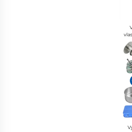
vla
ta
V