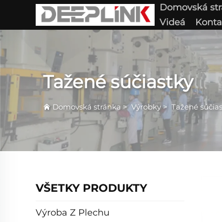
Domovská st
Videá
Konta
Tažené súčiastky
Domovská stránka
>
Výrobky
>
Tažené súčia
VŠETKY PRODUKTY
Výroba Z Plechu