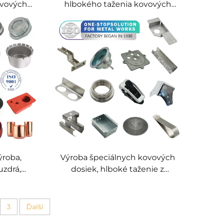
ovových
hlbokého taženia kovových
ná výroba
polotovarov – profesionálna
kového
spoločnosť pre spracovanie
plechov a výrobu na mieru
ýroba,
Výroba špeciálnych kovových
uzdrá,
dosiek, hlboké taženie z
plechov
hliníka, výroba špeciálnych
kovových puzdier
3
Ďalší