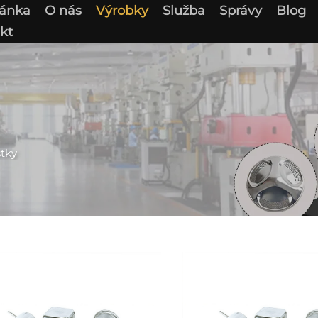
ránka
O nás
Výrobky
Služba
Správy
Blog
kt
stky