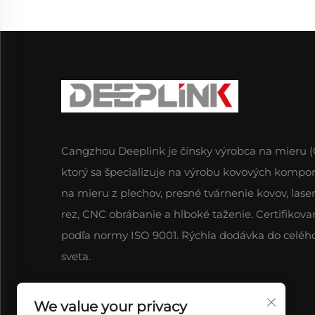
Cangzhou Deeplink je čínsky výrobca na mieru 
ktorý sa špecializuje na výrobu kovových kompo
na mieru z plechov, presné tvárnenie kovov, lase
rez, CNC obrábanie a hlboké taženie. Certifikova
podľa normy ISO 9001. Rýchla dodávka do celéh
sveta.
We value your privacy