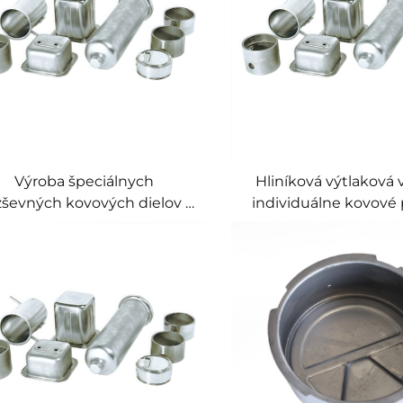
Výroba špeciálnych
Hliníková výtlaková 
ševných kovových dielov z
individuálne kovové 
lechu metódou hlbokého
hlboké vytlačovanie a
taženia, služba hlbokého
pre zložité duté k
enia z nehrdzavejúcej ocele
súčiastky