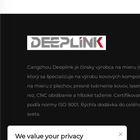
Cangzhou Deeplink je čínsky výrobca na mieru 
ktorý sa špecializuje na výrobu kovových kompo
na mieru z plechov, presné tvárnenie kovov, lase
rez, CNC obrábanie a hlboké taženie. Certifikova
podľa normy ISO 9001. Rýchla dodávka do celéh
sveta.
We value your privacy