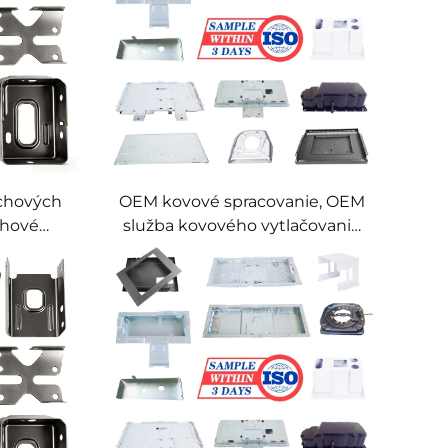
echových
OEM kovové spracovanie, OEM
ahové
služba kovového vytlačovania
y, OEM
pre nehrdzavejúcu oceľ a
 kovov z
hliník, presné progresívne
 hliníka
kovové vytlačovanie