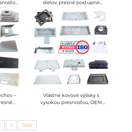
snosťou,
dielov, presné postupné
ové
kovové vytlačovanie, výroba
oba
špeciálnych komponentov
nentov
echov –
Vlastné kovové výlisky s
resné
vysokou presnosťou, OEM
výlisky, vlastné presné výrobky
z plechu
3
4
Ďalší