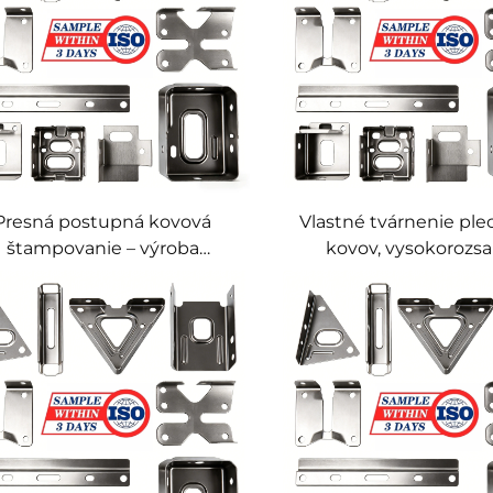
Presná postupná kovová
Vlastné tvárnenie pl
štampovanie – výroba
kovov, vysokorozs
peciálnych komponentov,
presné kovové diel
špeciálne kovové
služba pre tvárnenie
štampovanie, služba
nehrdzavejúcej ocele a
vyrezávania