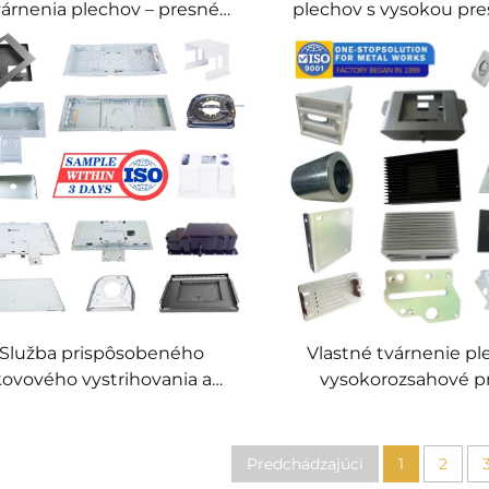
várnenia plechov – presné
plechov s vysokou pre
komponenty pre OEM
progresívne kov
tvárnenie
vytlačovanie, výr
špeciálnych kompo
Služba prispôsobeného
Vlastné tvárnenie pl
kovového vystrihovania a
vysokorozsahové p
rezávania – sériová výroba,
kovové diely
prispôsobená výroba
plechových dielov
Predchádzajúci
1
2