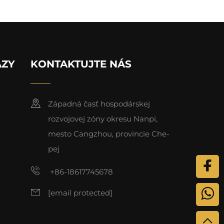
AZY
KONTAKTUJTE NÁS
Západná časť hospodárskej
rozvojovej zóny okresu Nanpi,
mesto Cangzhou, provincie Che-
pej
+86-18617745678
[email protected]