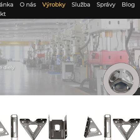
ránka
O nás
Výrobky
Služba
Správy
Blog
kt
 diely