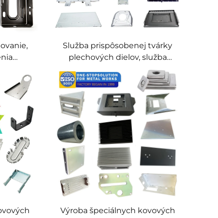
ovanie,
Služba prispôsobenej tvárky
enia
plechových dielov, služba
hov,
prispôsobeného kovového
 plechov
vystrihovania a vyrezávania,
sériová výroba
kovových
Výroba špeciálnych kovových