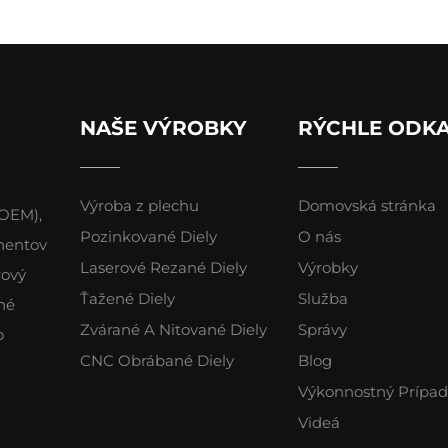
NAŠE VÝROBKY
RÝCHLE ODK
Výroba z plechu
Domovská stránka
(OEM),
Pozinkované Diely
O nás
nentov
Laserové Rezané Diely
Výrobky
rový
Ťažené Diely
Služba
né
Zvárané A Nitované Diely
Správy
o
CNC Obrábané Diely
Blog
Výkonnostný Prípad
Videá