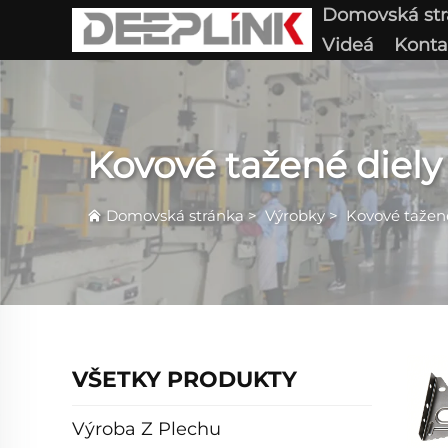
Domovská st
Videá
Konta
Kovové tažené diely
Domovská stránka
>
Výrobky
>
Kovové tažené
VŠETKY PRODUKTY
Výroba Z Plechu