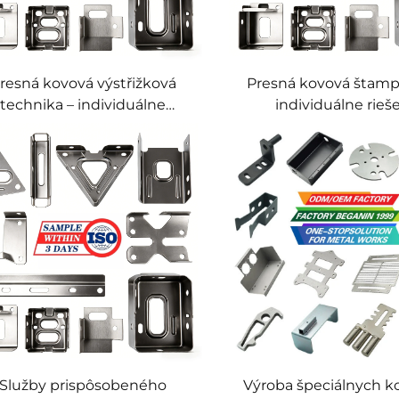
resná kovová výstřižková
Presná kovová štamp
technika – individuálne
individuálne rieš
ešenia pre výstřih plechov
štampovania plec
individuálna výroba z
Služby prispôsobeného
Výroba špeciálnych 