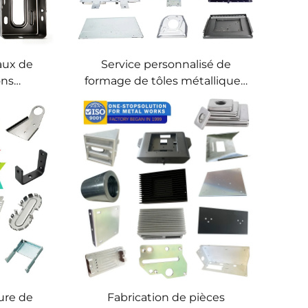
aux de
Service personnalisé de
ons
formage de tôles métalliques,
tampage
service personnalisé
n sur
d’estampage et de découpage
n tôle
de métaux, production de
masse
ure de
Fabrication de pièces