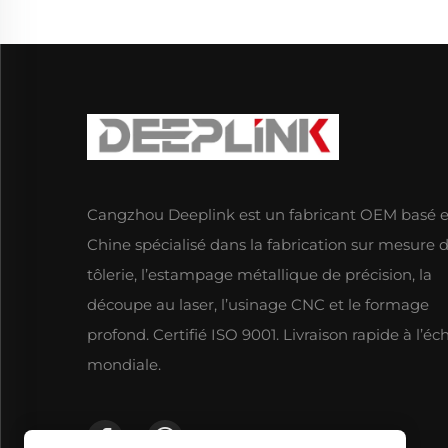
Cangzhou Deeplink est un fabricant OEM basé 
Chine spécialisé dans la fabrication sur mesure 
tôlerie, l’estampage métallique de précision, la
découpe au laser, l’usinage CNC et le formage
profond. Certifié ISO 9001. Livraison rapide à l’éc
mondiale.