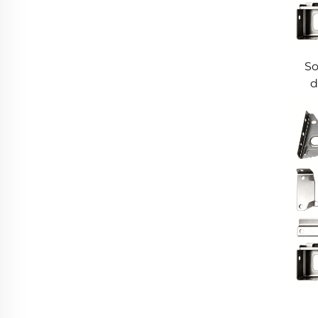
So
d
pré