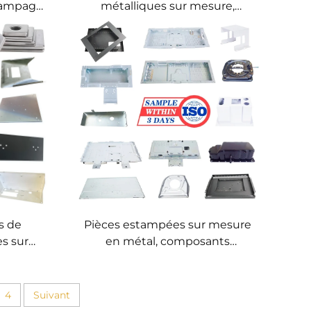
stampage
métalliques sur mesure,
sif de
estampage métallique
on sur
progressif de précision,
sants
fabrication de composants
personnalisés
s de
Pièces estampées sur mesure
s sur
en métal, composants
série
d'estampage OEM de
précision, produits sur mesure
en tôle de précision
4
Suivant