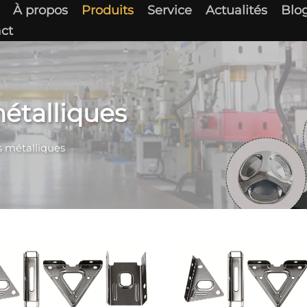
À propos
Produits
Service
Actualités
Blo
ct
étalliques
 métalliques