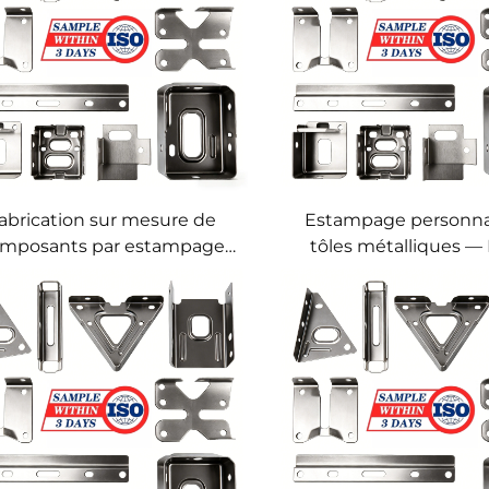
abrication sur mesure de
Estampage personna
mposants par estampage
tôles métalliques —
métallique progressif de
métalliques de h
cision, service d’estampage
précision en grande 
allique sur mesure, service
Service d’estam
de découpage
métallique OEM pour
inoxydable et alu