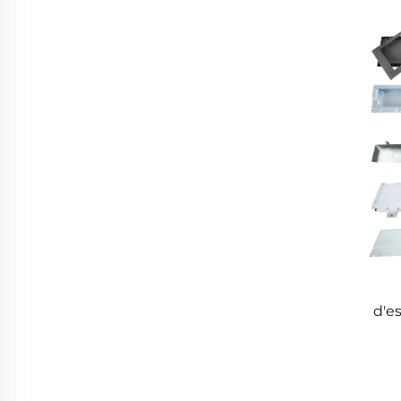
m
d'e
d