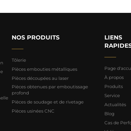
NOS PRODUITS
LIENS
RAPIDE
Tôlerie
en
Page d'accu
Pièces embouties métalliques
de
À propos
Pièces découpées au laser
Produits
Pièces obtenues par emboutissage
profond
Service
helle
Pièces de soudage et de rivetage
Actualités
Pièces usinées CNC
Blog
Cas de Per