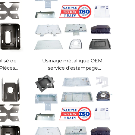
lisé de
Usinage métallique OEM,
 Pièces
service d’estampage
aute
métallique OEM pour
série —
estampage métallique
page
progressif de précision en acier
 acier
inoxydable et en aluminium
minium