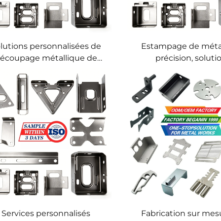
lutions personnalisées de
Estampage de mét
écoupage métallique de
précision, soluti
cision et de découpage de
personnalisées d’es
tôles
de tôles, fabricatio
mesure de pièces e
Services personnalisés
Fabrication sur mes