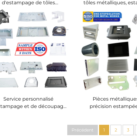
d'estampage de tôles
tôles métalliques, e
étalliques – Composants
métallique progres
d'estampage OEM de
précision, fabricati
précision
mesure de compo
Service personnalisé
Pièces métallique
stampage et de découpage
précision estampée
e métaux, production de
mesure en grande 
masse, fabrication
personnalisée de tôles
Précédent
1
2
3
métalliques