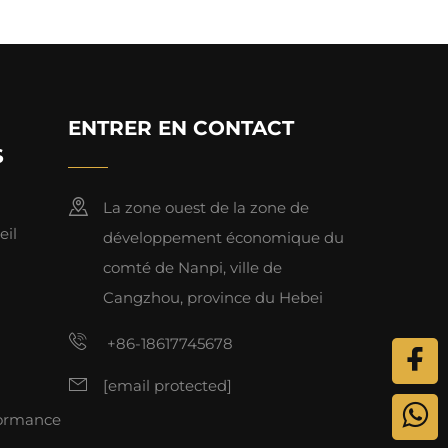
ENTRER EN CONTACT
S
La zone ouest de la zone de
eil
développement économique du
comté de Nanpi, ville de
Cangzhou, province du Hebei
+86-18617745678
[email protected]
formance