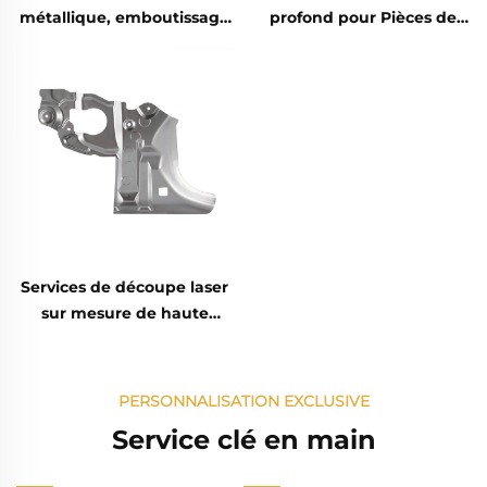
métallique, emboutissage
profond pour Pièces de
d'acier, pièces soudées sur
rechange en acier
mesure
embouties et Pièces
soudées en tôle galvanisée
Services de découpe laser
sur mesure de haute
précision, fabrication en
tôle d'acier inoxydable et
d'aluminium de qualité
PERSONNALISATION EXCLUSIVE
Service clé en main