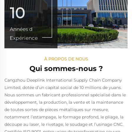
10
Années d
Expérience
À PROPOS DE NOUS
Qui sommes-nous ?
Cangzhou Deeplink International Supply Chain Company
Limited, dotée d’un capital social de 10 millions de yuans.
Nous sommes un fabricant professionnel spécialisé dans le
développement, la production, la vente et la maintenance
de toutes sortes de pièces métalliques sur mesure,
notamment l’estampage, le formage profond, le pliage, la
découpe au laser, le rivetage, le soudage et l’usinage CNC.
Certifiée ISO 9001, notre usine de transformation couvre