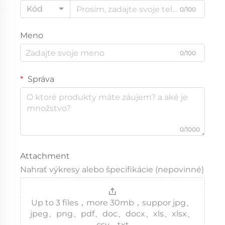
Kód
0/100
Meno
0/100
Správa
0/1000
Attachment
Nahrať výkresy alebo špecifikácie (nepovinné)
Up to 3 files，more 30mb，suppor jpg、
jpeg、png、pdf、doc、docx、xls、xlsx、
csv、txt