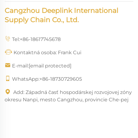
mesto
Cangzhou Deeplink International
Cangzhou,
Supply Chain Co., Ltd.
provincie
Che-pej
Tel:
+86-18617745678
Kontaktná osoba: Frank Cui
E-mail:
[email protected]
WhatsApp:
+86-18730729605
Add: Západná časť hospodárskej rozvojovej zóny
okresu Nanpi, mesto Cangzhou, provincie Che-pej