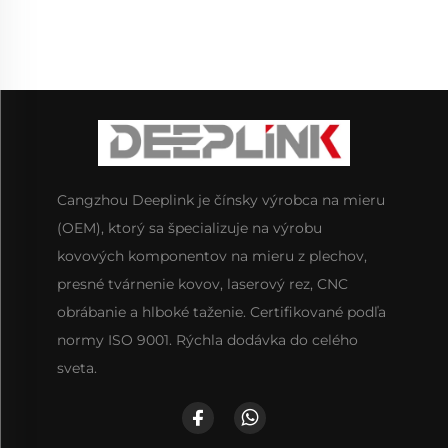
Cangzhou Deeplink je čínsky výrobca na mieru
(OEM), ktorý sa špecializuje na výrobu
kovových komponentov na mieru z plechov,
presné tvárnenie kovov, laserový rez, CNC
obrábanie a hlboké taženie. Certifikované podľa
normy ISO 9001. Rýchla dodávka do celého
sveta.