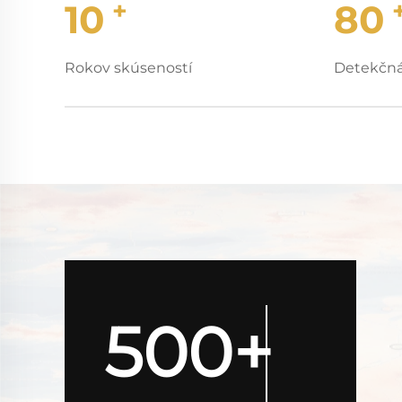
+
10
80
Rokov skúseností
Detekčná
500+