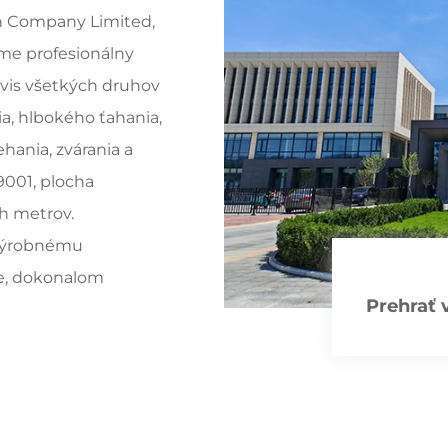
n Company Limited,
Sme profesionálny
rvis všetkých druhov
a, hlbokého ťahania,
hania, zvárania a
9001, plocha
ch metrov.
výrobnému
ke, dokonalom
Prehrať 