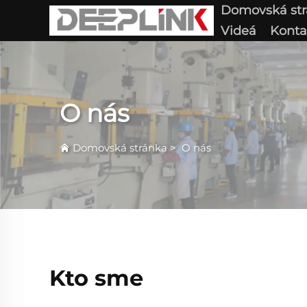
Domovská st
Videá
Konta
O nás
Domovská stránka
>
O nás
Kto sme