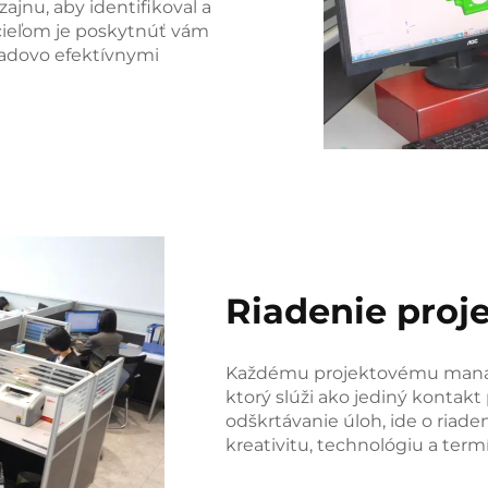
jnu, aby identifikoval a
cieľom je poskytnúť vám
ladovo efektívnymi
Riadenie proj
Každému projektovému manaž
ktorý slúži ako jediný kontak
odškrtávanie úloh, ide o riade
kreativitu, technológiu a term