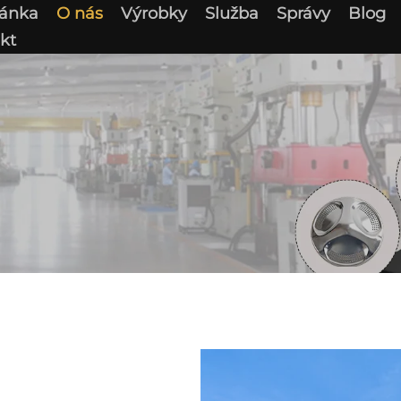
ránka
O nás
Výrobky
Služba
Správy
Blog
kt