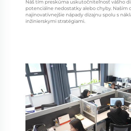
Náš tím preskúma uskutočniteľnosť vášho diza
potenciálne nedostatky alebo chyby. Naším 
najinovatívnejšie nápady dizajnu spolu s nák
inžinierskymi stratégiami.