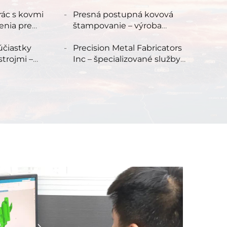
e
výrobné služby
rác s kovmi
Presná postupná kovová
enia pre
štampovanie – výroba
špeciálnych komponentov,
účiastky
špeciálne kovové
Precision Metal Fabricators
trojmi –
štampovanie, služba
Inc – špecializované služby
 získané
vyrezávania
zvárania plechov
struhu a
, služba
rábania