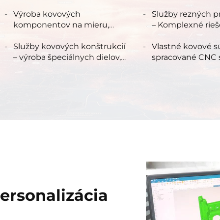
riešenia, vlastné kovové
plechov a zvárani
výrobky
Výroba kovových
Služby rezných p
komponentov na mieru,
– Komplexné rieš
komplexné služby, miestne
plechy
kováčske dielne, výroba
Služby kovových konštrukcií
Vlastné kovové s
kovových škatúľ na mieru
– výroba špeciálnych dielov,
spracované CNC s
zváranie, výroba nových
presné súčiastky
projektov kovových
obrábaním na sú
konštrukcií
frézovacom stroji
presného CNC ob
ersonalizácia