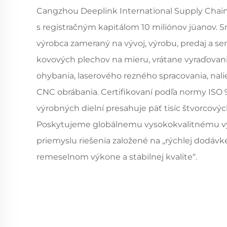
Cangzhou Deeplink International Supply Chai
s registračným kapitálom 10 miliónov jüanov. 
výrobca zameraný na vývoj, výrobu, predaj a se
kovových plechov na mieru, vrátane vyraďovani
ohybania, laserového rezného spracovania, nalie
CNC obrábania. Certifikovaní podľa normy ISO 
výrobných dielní presahuje päť tisíc štvorcový
Poskytujeme globálnemu vysokokvalitnému 
priemyslu riešenia založené na „rýchlej dodáv
remeselnom výkone a stabilnej kvalite“.