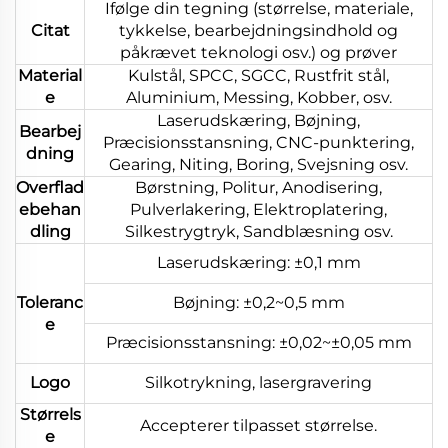
Ifølge din tegning (størrelse, materiale,
Citat
tykkelse, bearbejdningsindhold og
påkrævet teknologi osv.) og prøver
Material
Kulstål, SPCC, SGCC, Rustfrit stål,
e
Aluminium, Messing, Kobber, osv.
Laserudskæring, Bøjning,
Bearbej
Præcisionsstansning, CNC-punktering,
dning
Gearing, Niting, Boring, Svejsning osv.
Overflad
Børstning, Politur, Anodisering,
ebehan
Pulverlakering, Elektroplatering,
dling
Silkestrygtryk, Sandblæsning osv.
Laserudskæring: ±0,1 mm
Toleranc
Bøjning: ±0,2~0,5 mm
e
Præcisionsstansning: ±0,02~±0,05 mm
Logo
Silkotrykning, lasergravering
Størrels
Accepterer tilpasset størrelse.
e