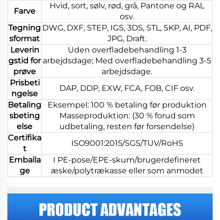
Hvid, sort, sølv, rød, grå, Pantone og RAL
Farve
osv.
Tegning
DWG, DXF, STEP, IGS, 3DS, STL, SKP, AI, PDF,
sformat
JPG, Draft.
Leverin
Uden overfladebehandling 1-3
gstid for
arbejdsdage; Med overfladebehandling 3-5
prøve
arbejdsdage.
Prisbeti
DAP, DDP, EXW, FCA, FOB, CIF osv.
ngelse
Betaling
Eksempel: 100 % betaling før produktion
sbeting
Masseproduktion: (30 % forud som
else
udbetaling, resten før forsendelse)
Certifika
ISO9001:2015/SGS/TUV/RoHS
t
Emballa
I PE-pose/EPE-skum/brugerdefineret
ge
æske/polytrækasse eller som anmodet