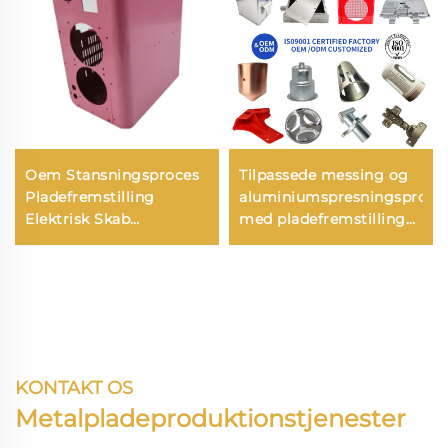
Oem Stansningsproces
Tilpassede messing og
Pladefremstilling
aluminiumspresningsprodu
Elektrisk Skab
med pladefremstilling
Pladestansning
til dybtrukne pressedele
Stålæske
KONTAKT OS
Metalpladeproduktionstjenester