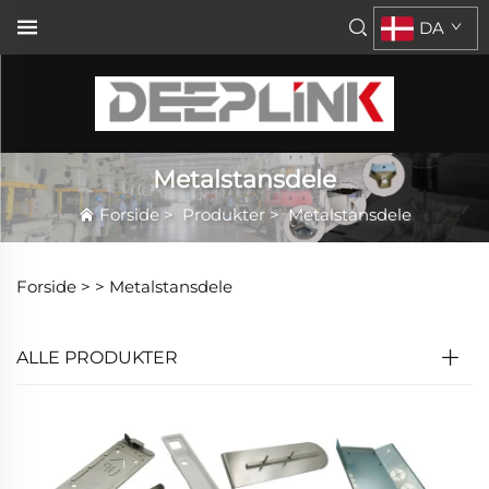
DA
Metalstansdele
Forside
>
Produkter
>
Metalstansdele
Forside >
>
Metalstansdele
ALLE PRODUKTER