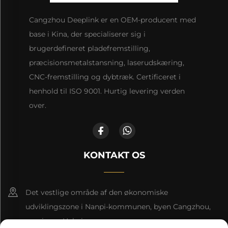
Cangzhou Deeplink er en OEM-producent med
base i Kina, der specialiserer sig i
brugerdefineret pladefremstilling,
præcisionsmetalstansning, laserudskæring,
CNC-fremstilling og dybtræk. Certificeret i
henhold til ISO 9001. Hurtig levering verden
over.
KONTAKT OS
Det vestlige område af den økonomiske
udviklingszone i Nanpi-kommunen, byen Cangzhou,
provinsen Hebei