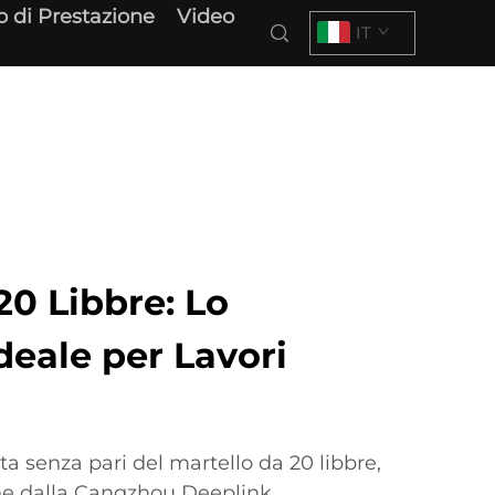
o di Prestazione
Video
IT
20 Libbre: Lo
eale per Lavori
ata senza pari del martello da 20 libbre,
one dalla Cangzhou Deeplink