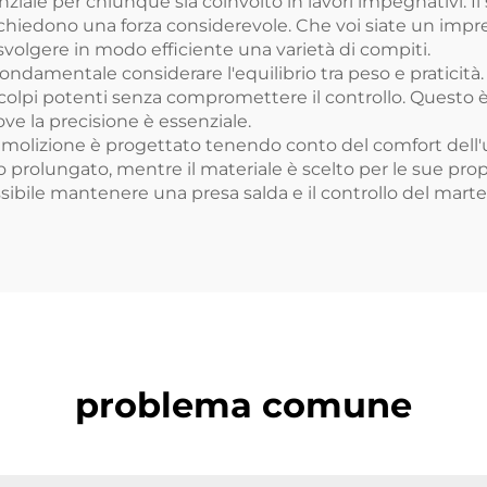
ziale per chiunque sia coinvolto in lavori impegnativi. I
chiedono una forza considerevole. Che voi siate un impr
svolgere in modo efficiente una varietà di compiti.
ndamentale considerare l'equilibrio tra peso e praticità. I
re colpi potenti senza compromettere il controllo. Quest
dove la precisione è essenziale.
da demolizione è progettato tenendo conto del comfort de
o prolungato, mentre il materiale è scelto per le sue prop
ssibile mantenere una presa salda e il controllo del martel
problema comune