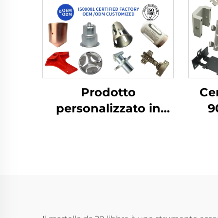
Prodotto
Cer
personalizzato in
9
ottone e alluminio
lav
con lavorazione della
Su
lamiera per
Curv
componenti
stampati profondi