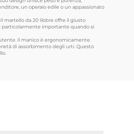
l suo design unisce peso e potenza,
enditore, un operaio edile o un appassionato
l martello da 20 libbre offre il giusto
o è particolarmente importante quando si
ll'utente. Il manico è ergonomicamente
rietà di assorbimento degli urti. Questo
lo.