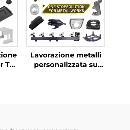
Lavorazione metalli
zione
personalizzata su
er TV
misura: taglio laser,
tto
saldatura,
,
stampaggio lamiera
,
in acciaio
o
inossidabile
n
ame