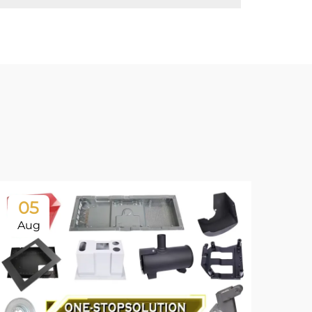
05
0
Aug
Ju