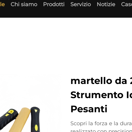
le
Chi siamo
Prodotti
Servizio
Notizie
Cas
martello da 
Strumento Id
Pesanti
Scopri la forza e la dur
realizzato con precisi