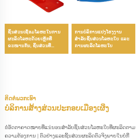
ຊິ້ນສ່ວນເຊື່ອມໂລຫະໃນການ
ການບໍລິການແປງໂຮງງານ
ຜະລິດໂລຫະດ້ວຍເຫຼັກທີ່
ສຳລັບຊິ້ນສ່ວນໂລຫະໃບ ແລະ
ຂະໜານກັນ, ຊິ້ນສ່ວນທີ່
ການຜະລິດໂລຫະໃບ
ຂະໜານກັນຕາມຄວາມ
ຕ້ອງການ ແລະ ການຂະໜານ
ໂລຫະທີ່ແທ້ຈິງໃນຊິ້ນສ່ວນ
ໂລຫະທີ່ຕັດດ້ວຍເລເຊີ
ຕິດຕໍ່ພວກເຮົາ
ບໍລິການສ້າງສ່ວນປະກອບເມືອງເຜິ່ງ
ຂໍອັດຕາຄາດໝາຍທີ່ແນ່ນອນສຳລັບຊິ້ນສ່ວນໂລຫະໃບທີ່ຜະລິດຕາມ
ຄວາມຕ້ອງການ | ຕົວຢ່າງແລະຊິ້ນສ່ວນຜະລິດຕົວຈິງພາຍໃນບໍ່ກີ່