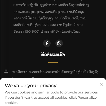
ປະເທດຈີນ ເຊິ່ງເຊີຍຊ່ຽວດ້ານການຜະລິດເຄື່ອງປະດິດສ້າງ
ຈາກແຜ່ນທອງແດງຕາມຄວາມຕ້ອງການ, ການຕີຂຶ້ນຮູບ
ທອງແດງທີ່ມີຄວາມຖືກຕ້ອງສູງ, ການຕັດດ້ວຍເລເຊີ, ການ
ຜະລິດດ້ວຍເຄື່ອງຈັກ CNC ແລະ ການດຶງເລິກ. ມີການ
ຮັບຮອງ ISO 9001. ສົ່ງອອກໄດ້ຢ່າງໄວວ່າທົ່ວໂລກ.
ຕິດຕໍ່ພວກເຮົາ
ເຂດພັດທະນາເສດຖະກິດ ສ່ວນຕາເວັນຕົກຂອງເມືອງນັນປີ, ເມືອງຈັງ
ໂຈວ, ແຂວງເຫຫີ
We value your privacy
+86-18617745678
We use cookies and similar tools to provide our services.
If you don't want to accept all cookies, click Personalize
[email protected]
cookies.