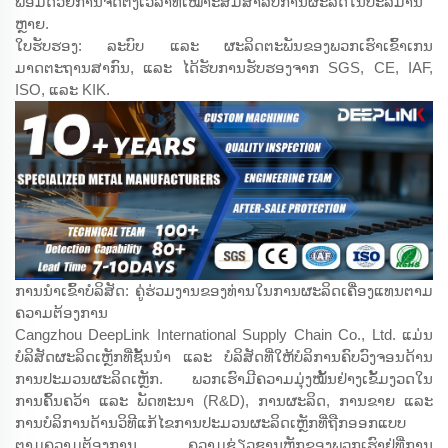
ພ້ອມດ້ວຍການຈັດຕັ້ງເວລາທີ່ເໝາະສົມສຳລັບການຜະລິດໃນປະລິມານ
ຫຼາຍ.
ໃບຮັບຮອງ: ລະບົບ ແລະ ຜະລິດຕະພັນຂອງພວກເຮົາເຂົ້າເກນ
ມາດຕະຖານສາກົນ, ແລະ ໄດ້ຮັບການຮັບຮອງຈາກ SGS, CE, IAF,
ISO, ແລະ KIK.
ການນຳເຂົ້າບໍລິສັດ: ຄູ່ຮ່ວມງານຂອງທ່ານໃນການຜະລິດເຄື່ອງແທນຕາມ
ຄວາມຕ້ອງການ
Cangzhou DeepLink International Supply Chain Co., Ltd. ແມ່ນ
ບໍລິສັດຜະລິດເຫຼັກທີ່ຊັ້ນນຳ ແລະ ບໍລິສັດທີ່ໃຫ້ບໍລິການຄົບວົງຈອນດ້ານ
ການປະມວນຜະລິດເຫຼັກ. ພວກເຮົາມີຄວາມມຸ່ງໝັ້ນຢ່າງເຂັ້ມງວດໃນ
ການຄົ້ນຄວ້າ ແລະ ພັດທະນາ (R&D), ການຜະລິດ, ການຂາຍ ແລະ
ການບໍລິການດ້ານວິທີແກ້ໄຂການປະມວນຜະລິດເຫຼັກທີ່ຖືກອອກແບບ
ຕາມຄວາມຕ້ອງການ. ຄວາມຊ່ຽວຊານຫຼັກຂອງພວກເຮົາຢູ່ທີ່ການ