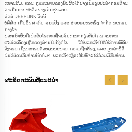
ເໝາະສົມ, ແລະ ຄຸນນະພາບຂອງພື້ນຜິວໄດ້ຢ່າງເປັນຮູບປະທຳກ່ອນທີ່ຈະ
ດຳເນີນການຜະລິດຢ່າງເຕັມຮູບແບບ.
ຕິດຕໍ່ DEEPLINK ວັນນີ້
ບໍລິສັດ ເດີ້ນລິ້ງ ສາກົນ ສະແປັງ ແລະ ຫ່ວຍລະບອກອິງ ຈຳກັດ ນະຄອນ
ຄາງໂຈ
ພວກເຮົາຍິນດີເປີດຮັບໂອກາດທີ່ຈະສົນທະນາກ່ຽວກັບໂຄງການການ
ຜະລິດເຄື່ອງເຫຼັກຂອງທ່ານໃນຄັ້ງຕໍ່ໄປ. ໃຫ້ພວກເຮົາໃຫ້ບໍລິການທີ່ຄົບ
ວົງຈອນ ເຊິ່ງປະກອບດ້ວຍຄຸນນະພາບ, ຄວາມຖືກຕ້ອງ, ແລະ ມູນຄ່າທີ່ດີ.
ຍິນດີຕ້ອນຮັບທ່ານຕິດຕໍ່ມາ. ພວກເຮົາເຫຼືອເຫິນທີ່ຈະໄດ້ຮ່ວມມືກັບທ່ານ.
ຜະລິດຕະພັນທີ່ແນະນຳ