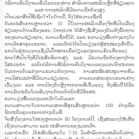
ບໍລິການຄົບວົງຈອນທົ່ວໂລກຂອງທ່ານ ສຳລັບການຜະລິດເຫຼັກທີ່ຊ່ຽວຊານ
ແລະ ການຜະລິດທີ່ມີຄວາມຖືກຕ້ອງສູງ
ເປັນເວລາສິບປີທີ່ເຊີນໃຈໃນດ້ານນີ້, ອີງໃສ່ຄວາມເຊື່ອຖື
ດ້ວຍປະສົບການຫຼາຍກວ່າ 10 ປີໃນການຜະລິດເຄື່ອງຈັກທີ່ເປັນເລື່ອງ
ຊ່ຽວຊານດ້ານເຄື່ອງແທນ, DeepLink ໄດ້ສ້າງຊື່ເສີງຂອງຕົນເທິງພື້ນຖານ
ຂອງຄວາມຊ່ຽວຊານ, ຄວາມເຊື່ອຖືໄດ້, ແລະ ຄວາມມຸ່ງໝັ້ນຢ່າງແຮງໃນ
ການຮັກສາຄຸນນະພາບ. ພວກເຮົາບໍ່ໄດ້ເປັນພຽງແຕ່ຜູ້ສະໜອງເທົ່ານັ້ນ,
ແຕ່ເປັນຄູ່ຮ່ວມງານເຊິ່ງມີເປົ້າໝາຍເພື່ອປ່ຽນແປງຄວາມຄິດເຫັນຂອງ
ທ່ານໃຫ້ເປັນຈິງທີ່ມີປະສິດທິພາບສູງ ແລະ ມີຄວາມຖືກຕ້ອງທາງດ້ານ
ວິສະວະກຳ. ລະບົບບໍລິການທີ່ບໍລິການຄົບວົງຈອນຂອງພວກເຮົາປະກອບ
ດ້ວຍການຕັດແຕ່ງຕາມຄວາມຕ້ອງການ, ການສະໜັບສະໜູນຈາກທີມ
ງານວິສະວະກຳທີ່ມີຄວາມຊ່ຽວຊານ, ການກວດສອບຄຸນນະພາບຢ່າງ
ເຂັ້ມງວດ, ແລະ ການປ້ອງກັນຫຼັງຈາກຂາຍທີ່ເຂັ້ມແຂງ, ທັງໝົດນີ້ໄດ້ຮັບ
ການຮັບປະກັນໂດຍທີມງານດ້ານເຕັກນິກທີ່ມີທັກສະ.
ຄວາມມຸ່ງໝັ້ນຂອງພວກເຮົາໃນຕົວເລກ:
ຄວາມສາມາດໃນການກວດສອບທີ່ສຸກເສີນຫຼາຍກວ່າ 100 ຢ່າງເພື່ອ
ຮັບປະກັນຄຸນນະພາບຢ່າງເຕັມທີ່.
ຈັດສົ່ງໂຄງການໃຫຍ່ໆຫຼາຍກວ່າ 80 ໂຄງການຕໍ່ປີ, ເຊິ່ງສະແດງໃຫ້ເຫັນ
ເຖິງຄວາມສາມາດ ແລະ ປະສົບການຂອງພວກເຮົາ.
ເວລານຳເຂົ້າ: ມີປະສິດທິພາບໃນ 7-10 ວັນສຳລັບການຜະລິດຕົວຢ່າງ,