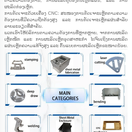
ຕາມຄວາມຕ້ອງການ, ການຜະລິດຕູ້ປ້ອງກັນເຫຼັກແຜ່ນ, ແລະ ການ
ຜະລິດກ່ອງເຫຼັກ.
ການກັດເຈາະດ້ວຍເຄື່ອງ CNC: ສະໜອງການກັດເຈາະເຫຼັກຕາມຄວາມ
ຕ້ອງການທີ່ມີຄວາມຖືກຕ້ອງສູງ ແລະ ການກັດເຈາະເຫຼັກແຜ່ນສຳລັບ
ລາຍລະອຽດທີ່ສຳຄັນ.
ພວກເຮົາໃຫ້ບໍລິການຕາມຄວາມຕ້ອງການທີ່ຫຼາກຫຼາຍ, ຈາກການຜະລິດ
ເຫຼັກໜັກ ແລະ ການຜະລິດເຫຼັກອຸດສາຫະກຳ ໄປຈົນເຖິງການຜະລິດ
ແຜ່ນເຫຼັກຄວາມແທ້ຈິງສູງ ແລະ ຕົ້ນແບບການຜະລິດເຫຼັກຂະໜາດນ້ອຍ.