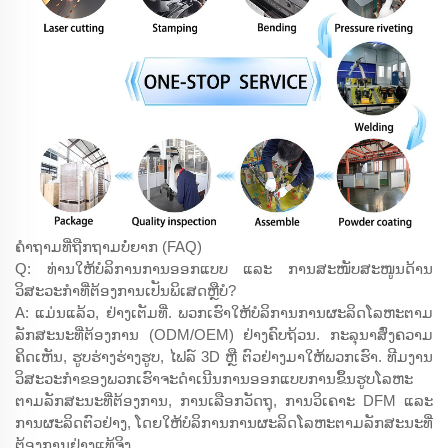
ຄຳຖາມທີ່ຖືກຖາມບໍ່ຍາກ (FAQ)
Q: ທ່ານໃຫ້ບໍລິການການອອກແບບ ແລະ ການສະໜັບສະໜູນດ້ານ
ວິສະວະກຳທີ່ຕ້ອງການເປັນພິເສດຫຼືບໍ?
A: ແມ່ນແລ້ວ, ຢ່າງເຕັມທີ່. ພວກເຮົາໃຫ້ບໍລິການການຜະລິດໂລຫະຕາມ
ລັກສະນະທີ່ຕ້ອງການ (ODM/OEM) ຢ່າງຄົບຖ້ວນ. ກະລຸນາສົ່ງຄວາມ
ຄິດເຫັນ, ຮູບຮ່າງຮ່າງຮູບ, ໄຟລ໌ 3D ຫຼື ຕົວຢ່າງມາໃຫ້ພວກເຮົາ. ທີມງານ
ວິສະວະກຳຂອງພວກເຮົາຈະດຳເນີນການອອກແບບການຂຶ້ນຮູບໂລຫະ
ຕາມລັກສະນະທີ່ຕ້ອງການ, ການເລືອກວັດຖຸ, ການວິເຄາະ DFM ແລະ
ການຜະລິດຕົວຢ່າງ, ໂດຍໃຫ້ບໍລິການການຜະລິດໂລຫະຕາມລັກສະນະທີ່
ຕ້ອງການຢ່າງແທ້ຈິງ.