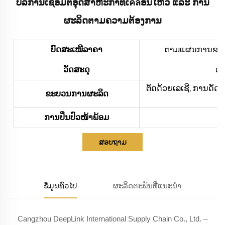
ບໍລິການເຊື່ອມຕໍ່ອຸດສາຫະກຳທີ່ເคลື່ອນໄຫວ ແລະ ການ
ຜະລິດຕາມຄວາມຕ້ອງການ
ບົດສະເໜີລາຄາ
ຕາມແຜນການຂອງທ່າ
ວັດສະດຸ
ເຫ
ຕັດດ້ວຍເລເຊີ, ການດັດ
ຂະບວນການຜະລິດ
ການປິ່ນປົວໜ້າພ້ອມ
ກາ
ສອບຖາມ
ຂໍ້ມູນທົ່ວໄປ
ຜະລິດຕະພັນທີ່ແນະນຳ
Cangzhou DeepLink International Supply Chain Co., Ltd. –