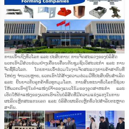
ການເຂົ້າເຖິງທົ່ວໂລກ ແລະ ປະສົບການ: ການຈັດສະແດງຂອງບໍລິສັດ
ພວກເຮົາມີສ່ວນຮ່ວມຢ່າງເຄື່ອນເຄື່ອນກັບຊຸມຊົນວິສະວະກຳ ແລະ ການ
ຈັດຊື້ທົ່ວໂລກ. ໂດຍການເຂົ້າຮ່ວມໃນງານຈັດສະແດງການຄ້າສາກົນທີ່
ໃຫຍ່ໆ ຈຳນວນຫຼາຍ, ພວກເຮົາໄດ້ສ້າງຄວາມຮ່ວມມືທີ່ປະສົບຜົນສຳເລັດ
ແລະ ຍືນຍາວກັບລູກຄ້າທົ່ວທຸກມຸມໂລກ. ການສົນທະນາທົ່ວໂລກນີ້ຊ່ວຍ
ໃຫ້ພວກເຮົາຢູ່ໃນຕຳແໜ່ງນຳ້້າຂອງແນວໂນ້ມຂອງອຸດສາຫະກຳ ແລະ
ເຮັດໃຫ້ຕຳແໜ່ງຂອງພວກເຮົາເປັນບໍລິສັດທີ່ມີຄວາມແຂ່ງແຮງໃນການ
ຜະລິດເຫຼັກສະແຕນເລດ ແລະ ບໍລິສັດຜະລິດເຫຼັກທົ່ວໄປສຳລັບຕະຫຼາດ
ສາກົນ.