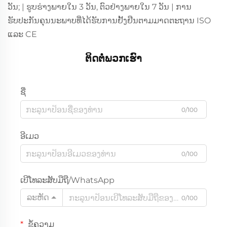
ວັນ; | ຮູບຮ່າງພາຍໃນ 3 ວັນ, ຕົວຢ່າງພາຍໃນ 7 ວັນ | ການ
ຮັບປະກັນຄຸນນະພາບທີ່ໄດ້ຮັບການຢັ້ງຢືນຕາມມາດຕະຖານ ISO
ແລະ CE
ຕິດຕໍ່ພວກເຮົາ
ຊື່
0/100
ອີເມວ
0/100
ເບີໂທລະສັບມືຖື/WhatsApp
ລະຫັດ
0/100
ຂໍ້ຄວາມ