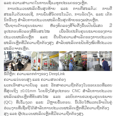
ແລະ ຄວາມສາມາດໃນການເຊື່ອມທຸກປະເພດຂອງເຫຼັກ.
ການປະມວນຜະລິດຂັ້ນສຸດທ້າຍ ແລະ ການຕີ່ສະແຕັມ: ການຕີ່
ສະແຕັມດ້ວຍເລເຊີ, ການພົ່ນສີອັດຕະໂນມັດ, ການຂັດເງົາ, ແລະ ເຕັກ
ນິກອື່ນໆ ສຳລັບການປະມວນຜະລິດຂັ້ນສຸດທ້າຍຂອງແຜ່ນເຫຼັກ.
*ພື້ນຖານດ້ານຄຸນນະພາບ: ຫ້ອງທົດລອງທີ່ຈັດຕັ້ງຂຶ້ນເປັນພິເສດ ມີ
ອຸປະກອນທົດລອງທີ່ທັນສະໄໝ ເພື່ອຮັບປະກັນຄຸນນະພາບຂອງການ
ປະມວນຜະລິດເຫຼັກ ແລະ ຢືນຢັນຄວາມສຳເລັດຂອງການປະມວນ
ຜະລິດເຫຼັກທີ່ມີຄວາມຖືກຕ້ອງສູງ ສຳລັບຜະລິດຕະພັນທັງໝົດທີ່ປະມວນ
ຜະລິດຈາກເຫຼັກ.
ຂໍ້ດີຫຼັກ: ຄວາມແຕກຕ່າງຂອງ DeepLink
ຄວາມແນ່ນອນສູງ ແລະ ຄວາມສອດຄ່ອງ
ພວກເຮົາສາມາດບັນລຸ ແລະ ຮັກສາຄວາມຖືກຕ້ອງໃນຂອບເຂດທີ່ແຄບ
ທີ່ສຸດເຖິງ ±0.01mm ໂດຍອີງໃສ່ອຸປະກອນ CNC ສຳລັບການປະມວນ
ຜະລິດແຜ່ນເຫຼັກທີ່ທັນສະໄໝ ແລະ ລະບົບການຄວບຄຸມຄຸນນະພາບ
(QC) ທີ່ເຂັ້ມງວດ ແລະ ມີຫຼາຍຂັ້ນຕອນ. ນີ້ເຮັດໃຫ້ພວກເຮົາເປັນຄູ່
ຮ່ວມງານທີ່ເຊື່ອຖືໄດ້ສຳລັບການປະມວນຜະລິດເຫຼັກທີ່ມີຄວາມຖືກຕ້ອງ
ສູງ ແລະ ຜູ້ປະມວນຜະລິດເຫຼັກທີ່ມີຄວາມຖືກຕ້ອງສູງ.