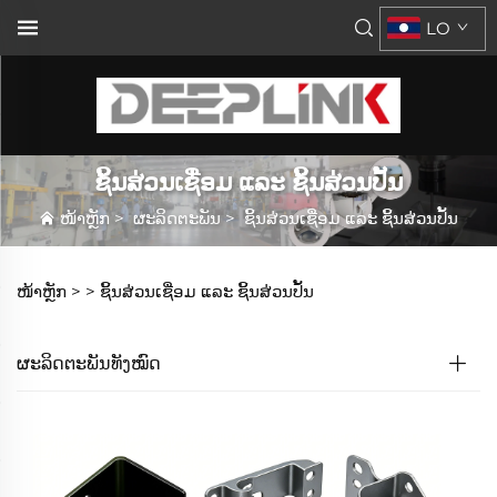
LO
ຊິ້ນສ່ວນເຊື່ອມ ແລະ ຊິ້ນສ່ວນປັ້ນ
ໜ້າຫຼັກ
>
ຜະລິດຕະພັນ
>
ຊິ້ນສ່ວນເຊື່ອມ ແລະ ຊິ້ນສ່ວນປັ້ນ
ໜ້າຫຼັກ >
>
ຊິ້ນສ່ວນເຊື່ອມ ແລະ ຊິ້ນສ່ວນປັ້ນ
ຜະລິດຕະພັນທັງໝົດ