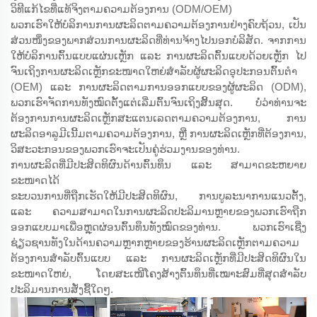
ວິທີແກ້ໄຂທີ່ແທ້ຈິງຕາມຄວາມຕ້ອງການ (ODM/OEM)
ພວກເຮົາໃຫ້ບໍລິການການຜະລິດຕາມຄວາມຕ້ອງການຢ່າງຄົບຖ້ວນ, ເປັນ
ສ່ວນໜຶ່ງຂອງພາກສ່ວນການຜະລິດທີ່ທ່ານຈ້າງໄປນອກບໍລິສັດ. ຈາກການ
ໃຫ້ບໍລິການຕົ້ນແບບແຜ່ນເຫຼັກ ແລະ ການຜະລິດຕົ້ນແບບດ້ວຍເຫຼັກ ໄປ
ຈົນເຖິງການຜະລິດເຫຼັກຂະໜາດໃຫຍ່ສຳລັບຜູ້ຜະລິດອຸປະກອນຕົ້ນຕຳ
(OEM) ແລະ ການຜະລິດຕາມການອອກແບບຂອງຜູ້ຜະລິດ (ODM),
ພວກເຮົາຈັດການທັງໝົດຕັ້ງແຕ່ເລີ່ມຕົ້ນຈົນເຖິງສິ້ນສຸດ. ບໍ່ວ່າທ່ານຈະ
ຕ້ອງການການຜະລິດເຫຼັກສະແຕນເລດຕາມຄວາມຕ້ອງການ, ການ
ຜະລິດອາລູມີເນີ້ມຕາມຄວາມຕ້ອງການ, ຫຼື ການຜະລິດເຫຼັກທີ່ຕ້ອງການ,
ວິສະວະກອນຂອງພວກເຮົາຈະເປັນຄູ່ຮ່ວມງານຂອງທ່ານ.
ການຜະລິດທີ່ມີປະສິດທິຜົນດ້ານຕົ້ນທຶນ ແລະ ສາມາດຂະຫຍາຍ
ຂະໜາດໄດ້
ຂະບວນການທີ່ຖືກເຮັດໃຫ້ມີປະສິດທິຜົນ, ການບູລະນາການແນວຕັ້ງ,
ແລະ ຄວາມສາມາດໃນການຜະລິດປະລິມານຫຼາຍຂອງພວກເຮົາຖືກ
ອອກແບບມາເພື່ອຫຼຸດຜ່ອນຕົ້ນທຶນທັງໝົດຂອງທ່ານ. ພວກເຮົາເຊີ່ງ
ຊ່ຽວຊານທັງໃນດ້ານຄວາມຫຼາກຫຼາຍຂອງຮ້ານຜະລິດເຫຼັກຕາມຄວາມ
ຕ້ອງການສຳລັບຕົ້ນແບບ ແລະ ການຜະລິດເຫຼັກທີ່ມີປະສິດທິຜົນໃນ
ຂະໜາດໃຫຍ່, ໂດຍສະເໜີໂຄງສ້າງຕົ້ນທຶນທີ່ເໝາະສົມທີ່ສຸດສຳລັບ
ປະລິມານການສັ່ງຊື້ໃດໆ.