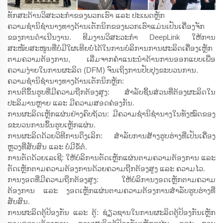
ທັກສະດ້ານວິສະວະກຳຂອງພວກເຮົາ ແລະ ປະເພດຫຼັກ
ຄວາມຊຳນິຊຳນາງທາງດ້ານເຕັກນິກຂອງພວກເຮົາແມ່ນເປັນເຄື່ອງຈັກ
ຂອງການດຳເນີນງານ. ທີມງານວິສະວະກຳ DeepLink ໃຫ້ການ
ສະໜັບສະໜູນທີ່ບໍ່ມີໃຜເທີຍບໍ່ໄດ້ໃນການບໍລິການການຜະລິດເຄື່ອງເຫຼັກ
ຕາມຄວາມຕ້ອງການ, ເລີ່ມຈາກຄຳແນະນຳດ້ານການອອກແບບເພື່ອ
ຄວາມງ່າຍໃນການຜະລິດ (DFM) ຈົນເຖິງການປັບປຸງຂະບວນການ.
ຄວາມຊຳນິຊຳນາງທາງດ້ານເຕັກນິກຫຼັກ:
ການຕີຂຶ້ນຮູບທີ່ມີຄວາມຖືກຕ້ອງສູງ: ສຳລັບຊິ້ນສ່ວນທີ່ຕ້ອງຜະລິດໃນ
ປະລິມານຫຼາຍ ແລະ ມີຄວາມສອດຄ່ອງກັນ.
ການຜະລິດເຫຼັກແຜ່ນຢ່າງຄົບຖ້ວນ: ມີຄວາມຊຳນິຊຳນາງໃນທັງໝົດຂອງ
ຂະບວນການຂຶ້ນຮູບເຫຼັກແຜ່ນ.
ການຜະລິດດ້ວຍວິທີການດຶງເລິກ: ສຳລັບການສ້າງຮູບຮ່າງທີ່ເປັນເຄື່ອງ
ຫຼວງທີ່ສັບສົນ ແລະ ບໍ່ມີຂໍ້ຕໍ່.
ການຕັດດ້ວຍເລເຊີ: ໃຫ້ບໍລິການຕັດເຫຼັກແຜ່ນຕາມຄວາມຕ້ອງການ ແລະ
ຕັດເຫຼັກຕາມຄວາມຕ້ອງການດ້ວຍຄວາມຖືກຕ້ອງສູງ ແລະ ຄວາມໄວ.
ການງອດທີ່ມີຄວາມຖືກຕ້ອງສູງ: ໃຫ້ບໍລິການງອດເຫຼັກຕາມຄວາມ
ຕ້ອງການ ແລະ ງອດເຫຼັກແຜ່ນຕາມຄວາມຕ້ອງການສຳລັບຮູບຮ່າງທີ່
ສັບສົນ.
ການຜະລິດຕູ້ປ້ອງກັນ ແລະ ຕູ້: ຊ່ຽວຊານໃນການຜະລິດຕູ້ປ້ອງກັນເຫຼັກ