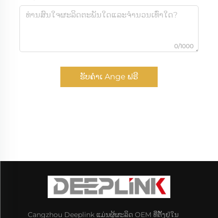
0/1000
ຮັບຄຳເ Ange ຟຣີ
Cangzhou Deeplink ແມ່ນຜູ້ຜະລິດ OEM ທີ່ຕັ້ງຢູ່ໃນ