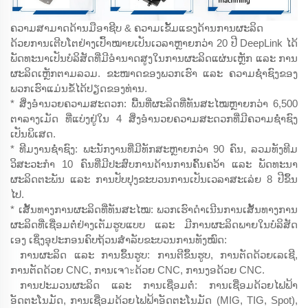
ຄວາມສາມາດດ້ານມືອາຊີບ & ຄວາມເຂັ້ມແຂງດ້ານການຜະລິດ
ດ້ວຍການເຕີບໂຕຢ່າງເປົ້າໝາຍເປັນເວລາຫຼາຍກວ່າ 20 ປີ DeepLink ໄດ້
ພັດທະນາເປັນບໍລິສັດທີ່ມີອຳນາດສູງໃນການຜະລິດແຜ່ນເຫຼັກ ແລະ ການ
ຜະລິດເຫຼັກຕາມລວມ. ຂະໜາດຂອງພວກເຮົາ ແລະ ຄວາມຊ່ຳຊົງຂອງ
ພວກເຮົາແມ່ນຂໍ້ໄດ້ປຽດຂອງທ່ານ.
* ສິ່ງອຳນວຍຄວາມສະດວກ: ພື້ນທີ່ຜະລິດທີ່ທັນສະໄໝຫຼາຍກວ່າ 6,500
ຕາລາງເມັດ ທີ່ແບ່ງຢູ່ໃນ 4 ສິ່ງອຳນວຍຄວາມສະດວກທີ່ມີຄວາມຊ່ຳຊົງ
ເປັນພິເສດ.
* ທີມງານຊ່ຳຊົງ: ພະນັກງານທີ່ມີທັກສະຫຼາຍກວ່າ 90 ຄົນ, ລວມທັງທີມ
ວິສະວະກຳ 10 ຄົນທີ່ມີປະສົບການດ້ານການຄົ້ນຄວ້າ ແລະ ພັດທະນາ
ຜະລິດຕະພັນ ແລະ ການປັບປຸງຂະບວນການເປັນເວລາສະເລ່ຍ 8 ປີຂຶ້ນ
ໄປ.
* ເສັ້ນທາງການຜະລິດທີ່ທັນສະໄໝ: ພວກເຮົາດຳເນີນການເສັ້ນທາງການ
ຜະລິດທີ່ເຊື່ອມຕໍ່ຢ່າງເຕັມຮູບແບບ ແລະ ມີການຜະລິດພາຍໃນບໍລິສັດ
ເອງ ເຊິ່ງອຸປະກອນຄົບຖ້ວນສຳລັບຂະບວນການທັງໝົດ:
ການຜະລິດ ແລະ ການຂຶ້ນຮູບ: ການຕີຂຶ້ນຮູບ, ການຕັດດ້ວຍເລເຊີ,
ການຕັດດ້ວຍ CNC, ການເຈาะດ້ວຍ CNC, ການງອດ້ວຍ CNC.
ການປະມວນຜະລິດ ແລະ ການເຊື່ອມຕໍ່: ການເຊື່ອມດ້ວຍໄຟຟ້າ
ອັດຕະໂນມັດ, ການເຊື່ອມດ້ວຍໄຟຟ້າອັດຕະໂນມັດ (MIG, TIG, Spot),