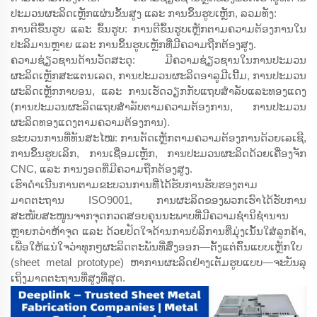
ປະມວນຜະລິດເຫຼັກແຜ່ນຂັ້ນສູງ ແລະ ການຂຶ້ນຮູບເຫຼັກ, ລວມທັງ:
ການຕີຂຶ້ນຮູບ ແລະ ຂຶ້ນຮູບ: ການຕີຂຶ້ນຮູບເຫຼັກຕາມຄວາມຕ້ອງການໃນ
ປະລິມານຫຼາຍ ແລະ ການຂຶ້ນຮູບເຫຼັກທີ່ມີຄວາມຖືກຕ້ອງສູງ.
ຄວາມຊ່ຽວຊານດ້ານວັດສະດຸ: ມີຄວາມຊ່ຽວຊານໃນການປະມວນ
ຜະລິດເຫຼັກສະແຕນເລດ, ການປະມວນຜະລິດອາລູມີເນີ້ມ, ການປະມວນ
ຜະລິດເຫຼັກກາບອນ, ແລະ ການເຮັດວຽກກັບແຖບສຳລັບແລະທອງແດງ
(ການປະມວນຜະລິດແຖບສຳລັບຕາມຄວາມຕ້ອງການ, ການປະມວນ
ຜະລິດທອງແດງຕາມຄວາມຕ້ອງການ).
ຂະບວນການທີ່ທັນສະໄໝ: ການຕັດເຫຼັກຕາມຄວາມຕ້ອງການດ້ວຍເລເຊີ,
ການຂຶ້ນຮູບເລິກ, ການເຊື່ອມເຫຼັກ, ການປະມວນຜະລິດດ້ວຍເຄື່ອງຈັກ
CNC, ແລະ ການງອດທີ່ມີຄວາມຖືກຕ້ອງສູງ.
ເຮົາດຳເນີນການຕາມຂະບວນການທີ່ໄດ້ຮັບການຮັບຮອງຕາມ
ມາດຕະຖານ ISO9001, ການຜະລິດຂອງພວກເຮົາໄດ້ຮັບການ
ສະໜັບສະໜູນຈາກຈຸດກວດສອບຄຸນນະພາບທີ່ມີຄວາມຊຳນິຊຳນານ
ຫຼາຍກວ່າຫ້າຈຸດ ແລະ ດ້ວຍປັດໃຈດ້ານການບໍລິການທີ່ມຸ່ງເນັ້ນໃສ່ລູກຄ້າ,
ເພື່ອໃຫ້ແນ່ໃຈວ່າທຸກໆຜະລິດຕະພັນທີ່ສົ່ງອອກ—ຕັ້ງແຕ່ຕົ້ນແບບເຫຼັກໃບ
(sheet metal prototype) ຫາການຜະລິດຢ່າງເຕັມຮູບແບບ—ຈະບັນລຸ
ເຖິງມາດຕະຖານທີ່ສູງທີ່ສຸດ.