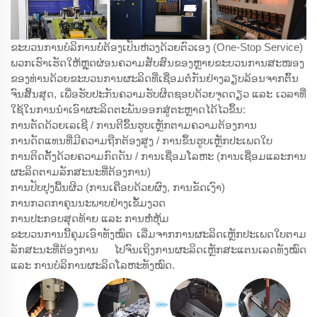
ຂະບວນການບໍລິການບໍ່ຕ້ອງເປັນຫ່ວງດ້ວຍຕົວເອງ (One-Stop Service)
ພວກເຮົາເຮັດໃຫ້ຫຼຸດຜ່ອນຄວາມສັບສົນຂອງຫຼາຍຂະບວນການສະໜອງ
ຂອງທ່ານດ້ວຍຂະບວນການຜະລິດທີ່ເຊື່ອມຕໍ່ກັນຢ່າງລຽບລ້ອນຈາກຕົ້ນ
ຈົນສິ້ນສຸດ, ເພື່ອຮັບປະກັນຄວາມຮັບຜິດຊອບດ້ວຍຈຸດດຽວ ແລະ ເວລາທີ່
ໃຊ້ໃນການນຳເອົາຜະລິດຕະພັນອອກສູ່ຕະຫຼາດໄດ້ໄວຂຶ້ນ:
ການຕັດດ້ວຍເລເຊີ / ການຕີຂຶ້ນຮູບເຫຼັກຕາມຄວາມຕ້ອງການ
ການດັດແທນທີ່ມີຄວາມຖືກຕ້ອງສູງ / ການຂຶ້ນຮູບເຫຼັກປະເພດໃບ
ການຕິດຕັ້ງດ້ວຍຄວາມກົດດັນ / ການເຊື່ອມໂລຫະ (ການເຊື່ອມແລະການ
ຜະລິດຕາມລັກສະນະທີ່ຕ້ອງການ)
ການປັບປຸງພື້ນຜິວ (ການເຄືອບດ້ວຍຜົງ, ການຂັດເງົາ)
ການກວດກາຄຸນນະພາບຢ່າງເຂັ້ມງວດ
ການປະກອບສຸດທ້າຍ ແລະ ການຫໍ່ຫຸ້ມ
ຂະບວນການນີ້ຄຸມເອົາທັງໝົດ ເລີ່ມຈາກການຜະລິດເຫຼັກປະເພດໃບຕາມ
ລັກສະນະທີ່ຕ້ອງການ ໄປຈົນເຖິງການຜະລິດເຫຼັກສະແຕນເລດທັງໝົດ
ແລະ ການບໍລິການຜະລິດໂລຫະທັງໝົດ.