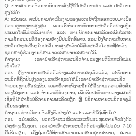
Q: ທ່ານສາມາດຈັດການກັບການສັ່ງຊື້ທີ່ມີປະລິມານຕ່ຳ ແລະ ປະລິມານ
ສູງໄດ້ບໍ?
A: ແນ່ນອນ. ລະບົບການດຳເນີນງານຂອງພວກເຮົາຖືກອອກແບບມາເພື່ອ
ຄວາມຫຼາກຫຼາຍສູງສຸດ. ພວກເຮົາຈັດການກັບການຜະລິດຕົວຢ່າງເຫຼັກ
ປະເພດໃບທີ່ມີປະລິມານຕ່ຳ ແລະ ການພັດທະນາຜະລິດຕະພັນໂລຫະ
ຕາມລັກສະນະທີ່ຕ້ອງການຢ່າງມີປະສິດທິພາບ, ແລະ ຍັງຈັດການກັບການ
ຜະລິດຢ່າງຕໍ່ເນື່ອງໃນປະລິມານສູງສຳລັບບໍລິສັດຜະລິດໂລຫະທີ່ກຳລັງ
ຊອກຫາຄູ່ຮ່ວມງານທີ່ສາມາດຂະຫຍາຍຂະໜາດໄດ້.
ຄຳຖາມ: ເວລານຳເຂົ້າສູ່ການຜະລິດຈຳນວນຫຼາຍທີ່ປົກກະຕິແມ່ນ
ເທົ່າໃດ?
ຕອບ: ຫຼັງຈາກການຜະລິດຕົວຢ່າງແລະການອະນຸມັດແລ້ວ, ລະບົບການ
ຜະລິດທີ່ຖືກປັບປຸງຂອງພວກເຮົາຊ່ວຍໃຫ້ມີເວລານຳເຂົ້າສູ່ການຜະລິດ
ຈຳນວນຫຼາຍທີ່ແຂ່ງຂັນ. ເວລາທີ່ເຈາະຈົງຈະຖືກໃຫ້ອີງຕາມຄວາມສັບສົນ
ຂອງໂຄງການ ແລະ ຈຳນວນທີ່ຕ້ອງການ, ເພື່ອຮັບປະກັນການວາງແຜນທີ່
ເຊື່ອຖືໄດ້ສຳລັບບໍລິການການຜະລິດເຫຼັກ ຫຼື ບໍລິການການຜະລິດອາລູມີ
ເນີ້ມຂອງທ່ານ.
ຄຳຖາມ: ທ່ານມີການຈັດສົ່ງຕົວຢ່າງບໍ່? ແລະ ເວລາທີ່ໃຊ້ເທົ່າໃດ?
ຕອບ: ແມ່ນແລ້ວ, ພວກເຮົາສະເໜີແລະສະໜັບສະໜູນການຈັດສົ່ງຕົວ
ຢ່າງຢ່າງເຂີ້ມງວດ. ເວລານຳເຂົ້າສູ່ການຜະລິດຕົວຢ່າງທົ່ວໄປແມ່ນ 7-10
ມື້ເຮັດວຽກ, ເຊິ່ງຊ່ວຍໃຫ້ທ່ານສາມາດກວດສອບຄຸນນະພາບ, ຄວາມ