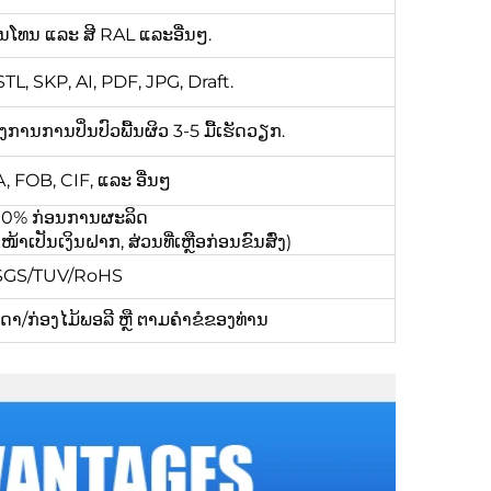
ີພານໂທນ ແລະ ສີ RAL ແລະອື່ນໆ.
L, SKP, AI, PDF, JPG, Draft.
ຕ້ອງການການປິ່ນປົວພື້ນຜິວ 3-5 ມື້ເຮັດວຽກ.
 FOB, CIF, ແລະ ອື່ນໆ
 100% ກ່ອນການຜະລິດ
ເປັນເງິນຝາກ, ສ່ວນທີ່ເຫຼືອກ່ອນຂົນສົ່ງ)
/SGS/TUV/RoHS
/ກ່ອງໄມ້ພອລີ ຫຼື ຕາມຄຳຂໍຂອງທ່ານ