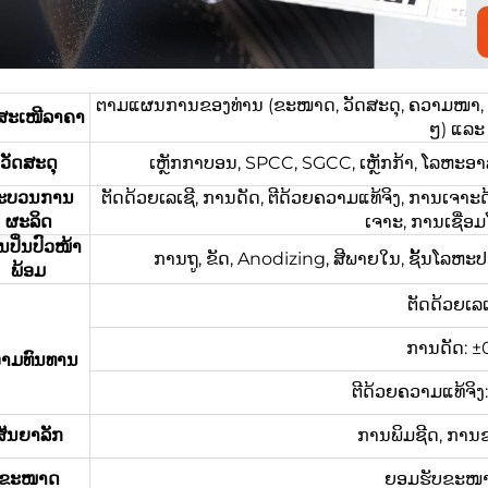
ຕາມແຜນການຂອງທ່ານ (ຂະໜາດ, ວັດສະດຸ, ຄວາມໜາ, ຂໍ້ມ
ດສະເໜີລາຄາ
ໆ) ແລະ 
ວັດສະດຸ
ເຫຼັກກາບອນ, SPCC, SGCC, ເຫຼັກກ້າ, ໂລຫະອາລ
ະບວນການ
ຕັດດ້ວຍເລເຊີ, ການດັດ, ຕີດ້ວຍຄວາມແທ້ຈິງ, ການເຈາະດ
ຜະລິດ
ເຈາະ, ການເຊື່ອ
ປິ່ນປົວໜ້າ
ການຖູ, ຂັດ, Anodizing, ສີພາຍໃນ, ຊັ້ນໂລຫະປ
ພ້ອມ
ຕັດດ້ວຍເລເ
ການດັດ: ±
າມທົນທານ
ຕີດ້ວຍຄວາມແທ້ຈິ
ສັນຍາລັກ
ການພິມຊີດ, ການ
ຂະໜາດ
ຍອມຮັບຂະໜາດທ