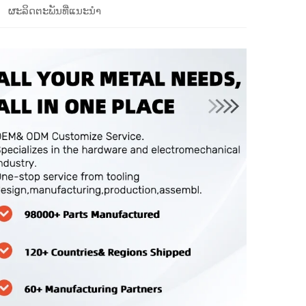
ຜະລິດຕະພັນທີ່ແນະນຳ