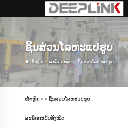
ຊິ້ນສ່ວນໂລຫະແປຮູບ
ໜ້າຫຼັກ
>
ຜະລິດຕະພັນ
>
ຊິ້ນສ່ວນໂລຫະແປຮູບ
ໜ້າຫຼັກ >
>
ຊິ້ນສ່ວນໂລຫະແປຮູບ
ຜະລິດຕະພັນທັງໝົດ