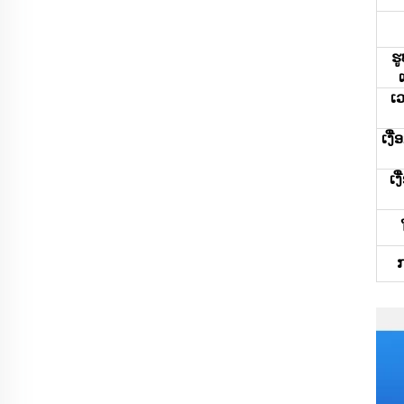
ຮ
ເ
ເງື
ເງ
ກ