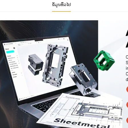
ຂໍ້ມູນທົ່ວໄປ