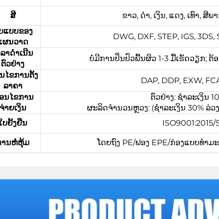
ສີ
ຂາວ, ດຳ, ເງິນ, ແດງ, ເທົາ, ສ
ູບແບບຂອງ
DWG, DXF, STEP, IGS, 3DS, ST
ແຜນວາດ
ວລາດຳເນີນ
ບໍ່ມີການປິ່ນປົວພື້ນຜິວ 1-3 ມື້ເຮັດວຽກ; 
ຕົວຢ່າງ
່ອນໄຂການຕັ້ງ
DAP, DDP, EXW, FCA,
ລາຄາ
ື່ອນໄຂການ
ຕົວຢ່າງ: ຊຳລະເງິນ
ຈ່າຍເງິນ
ຜະລິດຈຳນວນຫຼວງ: (ຊຳລະເງິນ 30% ລ່ວງໜ້າ
ໃບຢັ້ງຢືນ
ISO9001:2015
ານຫໍ່ຫຸ້ມ
ໂດຍຖົງ PE/ຟອງ EPE/ກ່ອງແບບທຳມະດາ