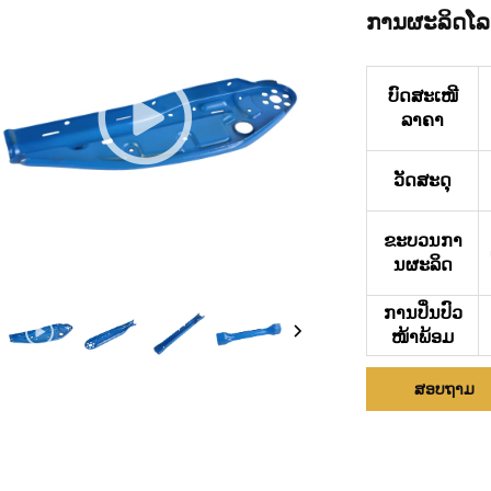
ການຜະລິດໂ
ບົດສະເໜີ
ລາຄາ
ວັດສະດຸ
ຂະບວນກາ
ນຜະລິດ
ການປິ່ນປົວ
ໜ້າພ້ອມ
ສອບຖາມ