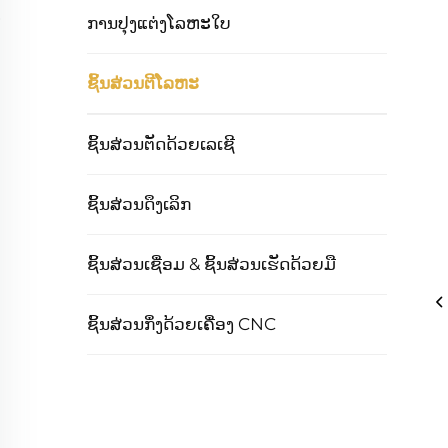
ການປຸງແຕ່ງໂລຫະໃບ
ຊິ້ນສ່ວນຕີໂລຫະ
ຊິ້ນສ່ວນຕັດດ້ວຍເລເຊີ
ຊິ້ນສ່ວນດຶງເລິກ
ຊິ້ນສ່ວນເຊື່ອມ & ຊິ້ນສ່ວນເຮັດດ້ວຍມື
ຊິ້ນສ່ວນກຶ່ງດ້ວຍເຄື່ອງ CNC