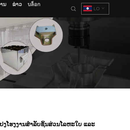
ການ
ຂ່າວ
บล็อก
LO
ແປງໂຮງງານສຳລັບຊິ້ນສ່ວນໂລຫະໃບ ແລະ