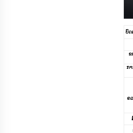
ບົ
ຂ
ການ
ຄວ