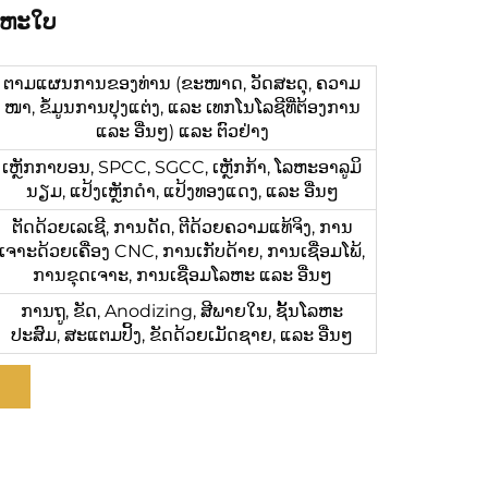
ລຫະໃບ
ຕາມແຜນການຂອງທ່ານ (ຂະໜາດ, ວັດສະດຸ, ຄວາມ
ໜາ, ຂໍ້ມູນການປຸງແຕ່ງ, ແລະ ເທກໂນໂລຊີທີ່ຕ້ອງການ
ແລະ ອື່ນໆ) ແລະ ຕົວຢ່າງ
ເຫຼັກກາບອນ, SPCC, SGCC, ເຫຼັກກ້າ, ໂລຫະອາລູມິ
ນຽມ, ແປ້ງເຫຼັກດຳ, ແປ້ງທອງແດງ, ແລະ ອື່ນໆ
ຕັດດ້ວຍເລເຊີ, ການດັດ, ຕີດ້ວຍຄວາມແທ້ຈິງ, ການ
ເຈາະດ້ວຍເຄື່ອງ CNC, ການເກັບດ້າຍ, ການເຊື່ອມໂພ້,
ການຂຸດເຈາະ, ການເຊື່ອມໂລຫະ ແລະ ອື່ນໆ
ການຖູ, ຂັດ, Anodizing, ສີພາຍໃນ, ຊັ້ນໂລຫະ
ປະສົມ, ສະແຕມປິ້ງ, ຂັດດ້ວຍເມັດຊາຍ, ແລະ ອື່ນໆ