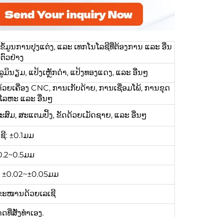
ູນການປຸງແຕ່ງ, ແລະ ເທກໂນໂລຊີທີ່ຕ້ອງການ ແລະ ອື່ນ
ຕົວຢ່າງ
ູມິນຽມ, ແປ້ງເຫຼັກດຳ, ແປ້ງທອງແດງ, ແລະ ອື່ນໆ
້ວຍເຄື່ອງ CNC, ການເກັບດ້າຍ, ການເຊື່ອມໂພ້, ການຂຸດ
ມໂລຫະ ແລະ ອື່ນໆ
ະສົມ, ສະແຕມປິ້ງ, ຂັດດ້ວຍເມັດຊາຍ, ແລະ ອື່ນໆ
ຊີ: ±0.1ມມ
0.2~0.5ມມ
ງ: ±0.02~±0.05ມມ
ຂະໜານດ້ວຍເລເຊີ
ີ່ສັ່ງທຳເອງ.