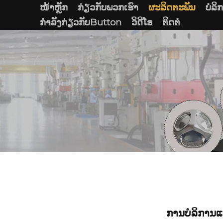
ໜ້າຫຼັກ
ກ່ຽວກັບພວກເຮົາ
ຜະລິດຕະພັນ
ບໍລິ
ກໍາລັງກ່ຽວກັບButton
ວິດີໂອ
ຕິດຕໍ່
ການບໍລິການ