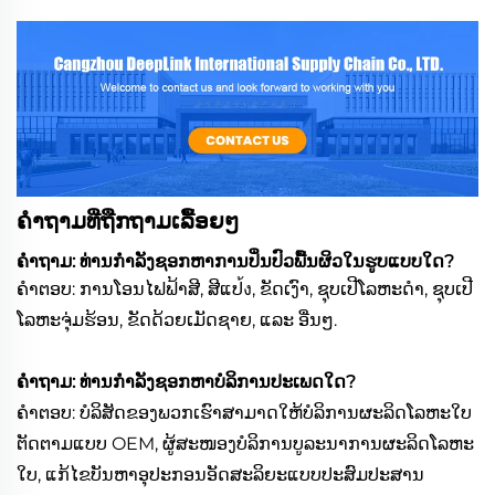
ຄຳຖາມທີ່ຖືກຖາມເລື້ອຍໆ
ຄຳຖາມ: ທ່ານກຳລັງຊອກຫາການປິ່ນປົວພື້ນຜິວໃນຮູບແບບໃດ?
ຄຳຕອບ: ການໂອນໄຟຟ້າສີ, ສີແປ้ง, ຂັດເງົາ, ຊຸບເປີໂລຫະດຳ, ຊຸບເປີ
ໂລຫະຈຸ່ມຮ້ອນ, ຂັດດ້ວຍເມັດຊາຍ, ແລະ ອື່ນໆ.
ຄຳຖາມ: ທ່ານກຳລັງຊອກຫາບໍລິການປະເພດໃດ?
ຄຳຕອບ: ບໍລິສັດຂອງພວກເຮົາສາມາດໃຫ້ບໍລິການຜະລິດໂລຫະໃບ
ຕັດຕາມແບບ OEM, ຜູ້ສະໜອງບໍລິການບູລະນາການຜະລິດໂລຫະ
ໃບ, ແກ້ໄຂບັນຫາອຸປະກອນອັດສະລິຍະແບບປະສົມປະສານ