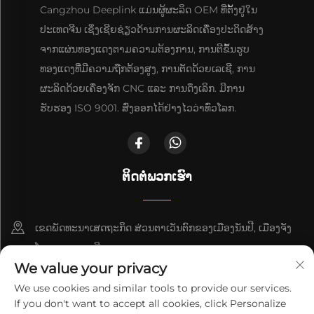
Cangzhou Deeplink ແມ່ນຜູ້ຜະລິດ OEM ທີ່ຕັ້ງຢູ່ໃນ
ປະເທດຈີນ ເຊິ່ງເຊີຍຊ່ຽວດ້ານການຜະລິດເຄື່ອງປະດິດສ້າງ
ຈາກແຜ່ນທອງແດງຕາມຄວາມຕ້ອງການ, ການຕີຂຶ້ນຮູບ
ທອງແດງທີ່ມີຄວາມຖືກຕ້ອງສູງ, ການຕັດດ້ວຍເລເຊີ, ການ
ຜະລິດດ້ວຍເຄື່ອງຈັກ CNC ແລະ ການດຶງເລິກ. ມີການ
ຮັບຮອງ ISO 9001. ສົ່ງອອກໄດ້ຢ່າງໄວວ່າທົ່ວໂລກ.
ຕິດຕໍ່ພວກເຮົາ
ເຂດພັດທະນາເສດຖະກິດ ສ່ວນຕາເວັນຕົກຂອງເມືອງນັນປີ, ເມືອງຈັງ
ໂຈວ, ແຂວງເຫຫີ
We value your privacy
+86-18617745678
We use cookies and similar tools to provide our services.
If you don't want to accept all cookies, click Personalize
[email protected]