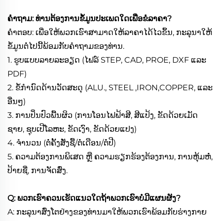
ຄຳຖາມ: ທ່ານຕ້ອງການຂໍ້ມູນປະເພດໃດເພື່ອຂໍລາຄາ?
ຄຳຕອບ: ເພື່ອໃຫ້ພວກເຮົາສາມາດໃຫ້ລາຄາໄດ້ໄວຂຶ້ນ, ກະລຸນາໃຫ້
ຂໍ້ມູນຕໍ່ໄປນີ້ພ້ອມກັບຄຳຖາມຂອງທ່ານ.
1. ຮູບແບບລາຍລະອຽດ (ໄຟລ໌ STEP, CAD, PROE, DXF ແລະ
PDF)
2. ຂໍ້ກຳນົດດ້ານວັດສະດຸ (ALU., STEEL ,IRON,COPPER, ແລະ
ອື່ນໆ)
3. ການປິ່ນປົວພື້ນຜິວ (ການໂອນໄຟຟ້າສີ, ສີແປ້ງ, ຂັດດ້ວຍເມັດ
ຊາຍ, ຊຸບເປີໂລຫະ, ຂັດເງົາ, ຂັດດ້ວຍແປງ)
4. ຈຳນວນ (ຕໍ່ຄັ້ງສັ່ງຊື້/ຕໍ່ເດືອນ/ຕໍ່ປີ)
5. ຄວາມຕ້ອງການພິເສດ ຫຼື ຄວາມຮຽກຮ້ອງຕ້ອງການ, ການຫຸ້ມຫໍ່,
ປ້າຍຊື່, ການຈັດສົ່ງ.
Q: ພວກເຮົາຄວນເຮັດແນວໃດຖ້າພວກເຮົາບໍ່ມີແຜນຜັງ?
A: ກະລຸນາສົ່ງໂຕຢ່າງຂອງທ່ານມາໃຫ້ພວກເຮົາພ້ອມກັບຮ່າງກາຍ