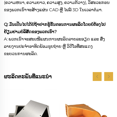
(ຄວາມຫນາ, ຄວາມຍາວ, ຄວາມສູງ, ຄວາມກ້ວາງ), ວິສະວະກອນ
ຂອງພວກເຮົາຈະສ້າງແຜ່ນ CAD ຫຼື ໄຟລ໌ 3D ໃນເວລາຕໍ່ມາ.
Q: ມັນເປັນໄປໄດ້ບໍຖ້າຢາກຮູ້ຂັ້ນຕອນການຜະລິດໂດຍບໍ່ຕ້ອງໄປ
ຢ້ຽມຢາມບໍລິສັດຂອງພວກເຮົາ?
A: ພວກເຮົາຈະສະເໜີແຜນການຜະລິດລາຍລະອຽດ ແລະ ສົ່ງ
ລາຍງານປະຈຳອາທິດພ້ອມຮູບຖ່າຍ ຫຼື ວິດີໂອທີ່ສະແດງ
ຂະບວນການຜະລິດ.
ຜະລິດຕະພັນທີ່ແນະນຳ