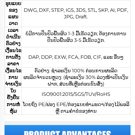
ຮູບແບບ
ຂອງ
DWG, DXF, STEP, IGS, 3DS, STL, SKP, AI, PDF,
ແຜນ
JPG, Draft.
ວາດ
ເວລາ
ບໍ່ມີການປິ່ນປົວພື້ນຜິວ 1-3 ມື້ເຮັດວຽກ; ຕ້ອງການການ
ດຳເນີນ
ປິ່ນປົວພື້ນຜິວ 3-5 ມື້ເຮັດວຽກ.
ຕົວຢ່າງ
ເງື່ອນໄຂ
ການຕັ້ງ
DAP, DDP, EXW, FCA, FOB, CIF, ແລະ ອື່ນໆ
ລາຄາ
ເງື່ອນໄຂ
ຕົວຢ່າງ: ຊຳລະເງິນ 100% ກ່ອນການຜະລິດ
ການ
ຜະລິດຈຳນວນຫຼວງ: (ຊຳລະເງິນ 30% ລ່ວງໜ້າເປັນເງິນ
ຈ່າຍເງິນ
ຝາກ, ສ່ວນທີ່ເຫຼືອກ່ອນຂົນສົ່ງ)
ໃບ
ISO9001:2015/SGS/TUV/RoHS
ຢັ້ງຢືນ
ການຫໍ່
ໂດຍຖົງ PE/ຟອງ EPE/ກ່ອງແບບທຳມະດາ/ກ່ອງໄມ້ພອລີ
ຫຸ້ມ
ຫຼື ຕາມຄຳຂໍຂອງທ່ານ