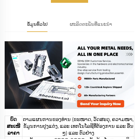
ຂໍ້ມູນທົ່ວໄປ
ຜະລິດຕະພັນທີ່ແນະນຳ
ບົດ
ຕາມແຜນການຂອງທ່ານ (ຂະໜາດ, ວັດສະດຸ, ຄວາມໜາ,
ສະເໜີ
ຂໍ້ມູນການປຸງແຕ່ງ, ແລະ ເທກໂນໂລຊີທີ່ຕ້ອງການ ແລະ ອື່ນ
ລາຄາ
ໆ) ແລະ ຕົວຢ່າງ