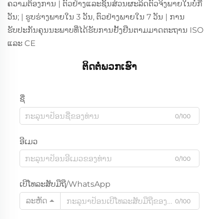
ຄວາມຕ້ອງການ | ຕົວຢ່າງແລະຊິ້ນສ່ວນຜະລິດຕົວຈິງພາຍໃນບໍ່ກີ່
ວັນ; | ຮູບຮ່າງພາຍໃນ 3 ວັນ, ຕົວຢ່າງພາຍໃນ 7 ວັນ | ການ
ຮັບປະກັນຄຸນນະພາບທີ່ໄດ້ຮັບການຢັ້ງຢືນຕາມມາດຕະຖານ ISO
ແລະ CE
ຕິດຕໍ່ພວກເຮົາ
ຊື່
0/100
ອີເມວ
0/100
ເບີໂທລະສັບມືຖື/WhatsApp
ລະຫັດ
0/100