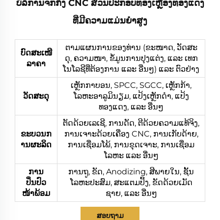
ບໍລິການຈັກກຶງ CNC ສ່ວນປະກອບທອງເຫຼືອງທອງແດງ
ທີ່ມີຄວາມແມ່ນຍໍາສູງ
ຕາມແຜນການຂອງທ່ານ (ຂະໜາດ, ວັດສະ
ບົດສະເໜີ
ດຸ, ຄວາມໜາ, ຂໍ້ມູນການປຸງແຕ່ງ, ແລະ ເທກ
ລາຄາ
ໂນໂລຊີທີ່ຕ້ອງການ ແລະ ອື່ນໆ) ແລະ ຕົວຢ່າງ
ເຫຼັກກາບອນ, SPCC, SGCC, ເຫຼັກກ້າ,
ວັດສະດຸ
ໂລຫະອາລູມິນຽມ, ແປ້ງເຫຼັກດຳ, ແປ້ງ
ທອງແດງ, ແລະ ອື່ນໆ
ຕັດດ້ວຍເລເຊີ, ການດັດ, ຕີດ້ວຍຄວາມແທ້ຈິງ,
ຂະບວນກ
ການເຈາະດ້ວຍເຄື່ອງ CNC, ການເກັບດ້າຍ,
ານຜະລິດ
ການເຊື່ອມໂພ້, ການຂຸດເຈາະ, ການເຊື່ອມ
ໂລຫະ ແລະ ອື່ນໆ
ການ
ການຖູ, ຂັດ, Anodizing, ສີພາຍໃນ, ຊັ້ນ
ປິ່ນປົວ
ໂລຫະປະສົມ, ສະແຕມປິ້ງ, ຂັດດ້ວຍເມັດ
ໜ້າພ້ອມ
ຊາຍ, ແລະ ອື່ນໆ
ສອບຖາມ