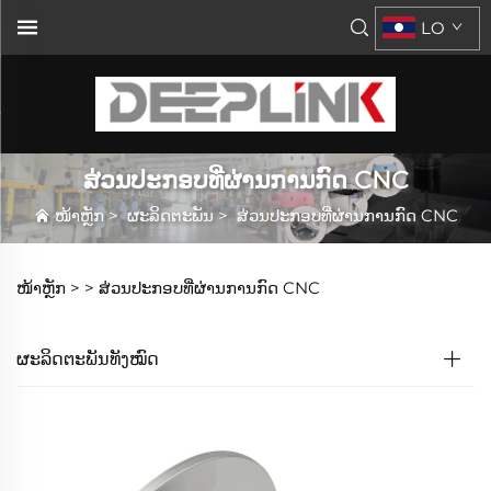
LO
ສ່ວນປະກອບທີ່ຜ່ານການກົດ CNC
ໜ້າຫຼັກ
>
ຜະລິດຕະພັນ
>
ສ່ວນປະກອບທີ່ຜ່ານການກົດ CNC
ໜ້າຫຼັກ >
>
ສ່ວນປະກອບທີ່ຜ່ານການກົດ CNC
ຜະລິດຕະພັນທັງໝົດ