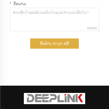
ຂໍ້ຄວາມ
0/1000
ຮັບຄຳເ Ange ຟຣີ