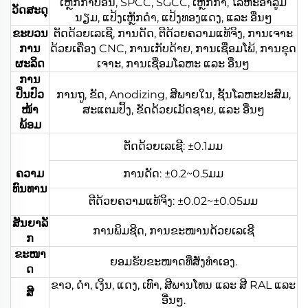
ເຫຼັກກາບອນ, SPCC, SGCC, ເຫຼັກກ້າ, ໂລຫະອາລູມິ
ວັດສະດຸ
ນຽມ, ແປ້ງເຫຼັກດຳ, ແປ້ງທອງແດງ, ແລະ ອື່ນໆ
ຂະບວນ
ຕັດດ້ວຍເລເຊີ, ການດັດ, ຕີດ້ວຍຄວາມແທ້ຈິງ, ການເຈາະ
ການ
ດ້ວຍເຄື່ອງ CNC, ການເກັບດ້າຍ, ການເຊື່ອມໂພ້, ການຂຸດ
ຜະລິດ
ເຈາະ, ການເຊື່ອມໂລຫະ ແລະ ອື່ນໆ
ການ
ປິ່ນປົວ
ການຖູ, ຂັດ, Anodizing, ສີພາຍໃນ, ຊັ້ນໂລຫະປະສົມ,
ໜ້າ
ສະແຕມປິ້ງ, ຂັດດ້ວຍເມັດຊາຍ, ແລະ ອື່ນໆ
ພ້ອມ
ຕັດດ້ວຍເລເຊີ: ±0.1ມມ
ຄວາມ
ການດັດ: ±0.2~0.5ມມ
ທົນທານ
ຕີດ້ວຍຄວາມແທ້ຈິງ: ±0.02~±0.05ມມ
ສັນຍາລັ
ການພິມຊີດ, ການຂະໜານດ້ວຍເລເຊີ
ກ
ຂະໜາ
ຍອມຮັບຂະໜາດທີ່ສັ່ງທຳເອງ.
ດ
ຂາວ, ດຳ, ເງິນ, ແດງ, ເທົາ, ສີພານໂທນ ແລະ ສີ RAL ແລະ
ສີ
ອື່ນໆ.