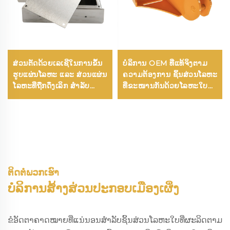
ສ່ວນຕັດດ້ວຍເລເຊີໃນການຂຶ້ນ
ບໍລິການ OEM ທີ່ແທ້ຈິງຕາມ
ຮູບແຜ່ນໂລຫະ ແລະ ສ່ວນແຜ່ນ
ຄວາມຕ້ອງການ ຊິ້ນສ່ວນໂລຫະ
ໂລຫະທີ່ຖືກດຶງເລິກ ສໍາລັບ
ທີ່ຂະໜານກັນດ້ວຍໂລຫະໃບ
ຄວາມຕ້ອງການການຜະລິດ
ຄ້າຍຄື, ການປຸງແຕ່ງໂລຫະສະ
ໂລຫະຕ່າງໆ
ແຕນເລດ ແລະ ໂລຫະອາລູມິ
ນຽມໃບຄ້າຍຄື
ຕິດຕໍ່ພວກເຮົາ
ບໍລິການສ້າງສ່ວນປະກອບເມືອງເຜິ່ງ
ຂໍອັດຕາຄາດໝາຍທີ່ແນ່ນອນສຳລັບຊິ້ນສ່ວນໂລຫະໃບທີ່ຜະລິດຕາມ