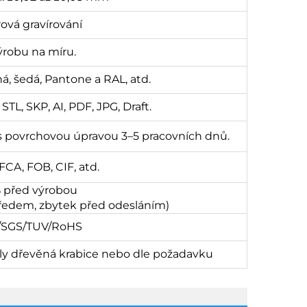
rová gravírování
ýrobu na míru.
ená, šedá, Pantone a RAL, atd.
TL, SKP, AI, PDF, JPG, Draft.
 s povrchovou úpravou 3–5 pracovních dnů.
CA, FOB, CIF, atd.
% před výrobou
předem, zbytek před odesláním)
5/SGS/TUV/RoHS
oly dřevěná krabice nebo dle požadavku