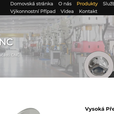
Domovská stránka
O nás
Produkty
Služ
Výkonnostní Případ
Videa
Kontakt
CNC
učásti CNC
Vysoká Pře