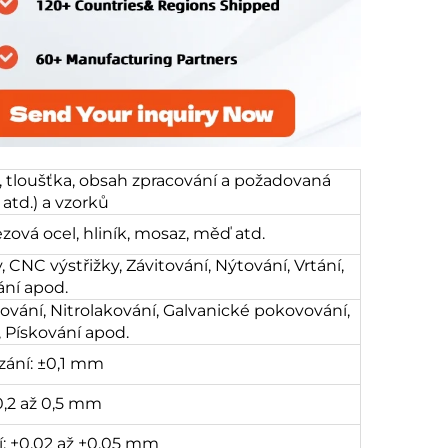
l, tloušťka, obsah zpracování a požadovaná
atd.) a vzorků
zová ocel, hliník, mosaz, měď atd.
 CNC výstřižky, Závitování, Nýtování, Vrtání,
ání apod.
ování, Nitrolakování, Galvanické pokovování,
, Pískování apod.
zání: ±0,1 mm
0,2 až 0,5 mm
: ±0,02 až ±0,05 mm