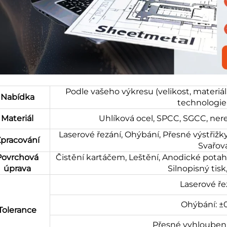
Podle vašeho výkresu (velikost, materiá
Nabídka
technologie 
Materiál
Uhlíková ocel, SPCC, SGCC, nere
Laserové řezání, Ohýbání, Přesné výstřižky,
pracování
Svařov
Povrchová
Čistění kartáčem, Leštění, Anodické potah
úprava
Silnopisný tisk
Laserové ře
Ohýbání: ±
Tolerance
Přesné vyhloubení