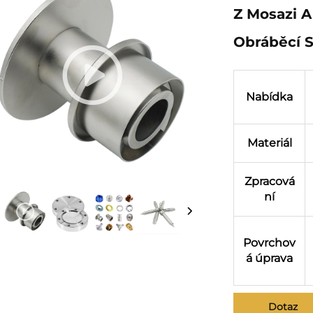
Z Mosazi A
Obráběcí 
Nabídka
Materiál
Zpracová
ní
Povrchov
á úprava
Dotaz