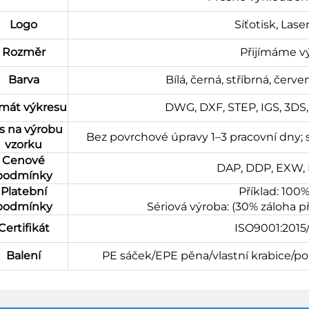
Logo
Síťotisk, Lase
Rozměr
Přijímáme v
Barva
Bílá, černá, stříbrná, červ
mát výkresu
DWG, DXF, STEP, IGS, 3DS, S
s na výrobu
Bez povrchové úpravy 1–3 pracovní dny;
vzorku
Cenové
DAP, DDP, EXW, F
podmínky
Platební
Příklad: 100
podmínky
Sériová výroba: (30% záloha 
Certifikát
ISO9001:201
Balení
PE sáček/EPE pěna/vlastní krabice/p