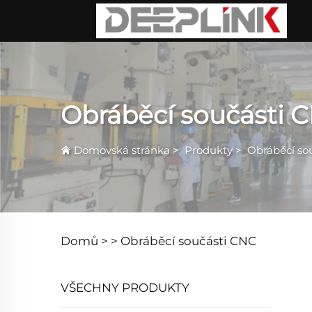
Obráběcí součásti 
Domovská stránka
>
Produkty
>
Obráběcí so
Domů >
>
Obráběcí součásti CNC
VŠECHNY PRODUKTY