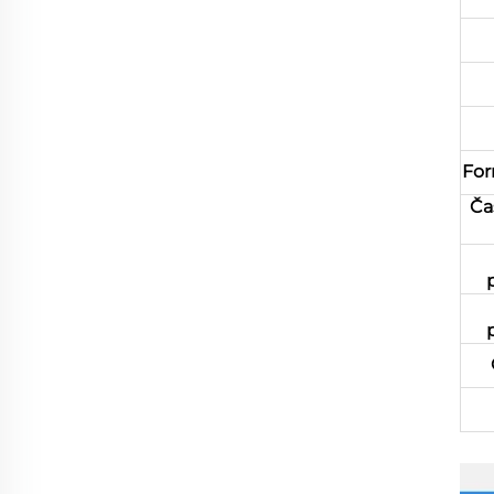
For
Ča