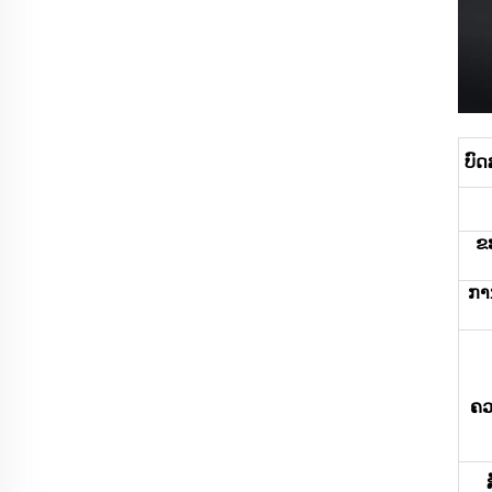
ບົ
ຂ
ການ
ຄວ