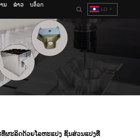
ການ
ຂ່າວ
บล็อก
LO
ທີ່ຜະລິດດ້ວຍໂລຫະແປງ ຊິ້ນສ່ວນແປງທີ່