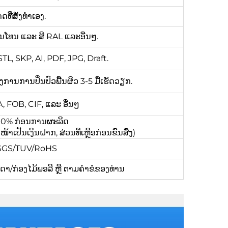
ີ່ສັ່ງທຳເອງ.
ີພານໂທນ ແລະ ສີ RAL ແລະອື່ນໆ.
L, SKP, AI, PDF, JPG, Draft.
ຕ້ອງການການປິ່ນປົວພື້ນຜິວ 3-5 ມື້ເຮັດວຽກ.
 FOB, CIF, ແລະ ອື່ນໆ
 100% ກ່ອນການຜະລິດ
ເປັນເງິນຝາກ, ສ່ວນທີ່ເຫຼືອກ່ອນຂົນສົ່ງ)
/SGS/TUV/RoHS
/ກ່ອງໄມ້ພອລີ ຫຼື ຕາມຄຳຂໍຂອງທ່ານ