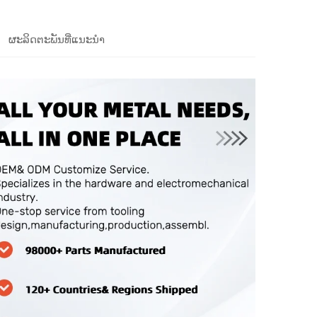
ຜະລິດຕະພັນທີ່ແນະນຳ