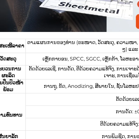
ຕາມແຜນການຂອງທ່ານ (ຂະໜາດ, ວັດສະດຸ, ຄວາມໜາ, ຂໍ້ມ
ດສະເໜີລາຄາ
ໆ) ແລະ 
ວັດສະດຸ
ເຫຼັກກາບອນ, SPCC, SGCC, ເຫຼັກກ້າ, ໂລຫະອາລ
ະບວນການ
ຕັດດ້ວຍເລເຊີ, ການດັດ, ຕີດ້ວຍຄວາມແທ້ຈິງ, ການເຈາະດ
ຜະລິດ
ເຈາະ, ການເຊື່ອ
ປິ່ນປົວໜ້າ
ການຖູ, ຂັດ, Anodizing, ສີພາຍໃນ, ຊັ້ນໂລຫະປ
ພ້ອມ
ຕັດດ້ວຍເລເ
ການດັດ: ±
າມທົນທານ
ຕີດ້ວຍຄວາມແທ້ຈິ
ສັນຍາລັກ
ການພິມຊີດ, ການ