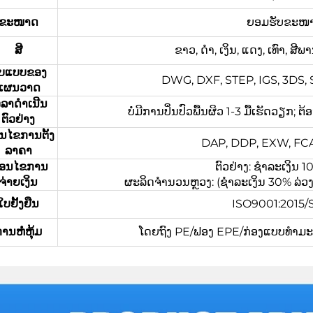
ຂະໜາດ
ຍອມຮັບຂະໜາດທ
ສີ
ຂາວ, ດຳ, ເງິນ, ແດງ, ເທົາ, ສ
ູບແບບຂອງ
DWG, DXF, STEP, IGS, 3DS, ST
ແຜນວາດ
ວລາດຳເນີນ
ບໍ່ມີການປິ່ນປົວພື້ນຜິວ 1-3 ມື້ເຮັດວຽກ; 
ຕົວຢ່າງ
່ອນໄຂການຕັ້ງ
DAP, DDP, EXW, FCA,
ລາຄາ
ື່ອນໄຂການ
ຕົວຢ່າງ: ຊຳລະເງິນ
ຈ່າຍເງິນ
ຜະລິດຈຳນວນຫຼວງ: (ຊຳລະເງິນ 30% ລ່ວງໜ້າ
ໃບຢັ້ງຢືນ
ISO9001:2015
ານຫໍ່ຫຸ້ມ
ໂດຍຖົງ PE/ຟອງ EPE/ກ່ອງແບບທຳມະດາ