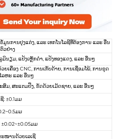
ູນການປຸງແຕ່ງ, ແລະ ເທກໂນໂລຊີທີ່ຕ້ອງການ ແລະ ອື່ນ
ຕົວຢ່າງ
ູມິນຽມ, ແປ້ງເຫຼັກດຳ, ແປ້ງທອງແດງ, ແລະ ອື່ນໆ
້ວຍເຄື່ອງ CNC, ການເກັບດ້າຍ, ການເຊື່ອມໂພ້, ການຂຸດ
ມໂລຫະ ແລະ ອື່ນໆ
ະສົມ, ສະແຕມປິ້ງ, ຂັດດ້ວຍເມັດຊາຍ, ແລະ ອື່ນໆ
ຊີ: ±0.1ມມ
0.2~0.5ມມ
ງ: ±0.02~±0.05ມມ
ຂະໜານດ້ວຍເລເຊີ