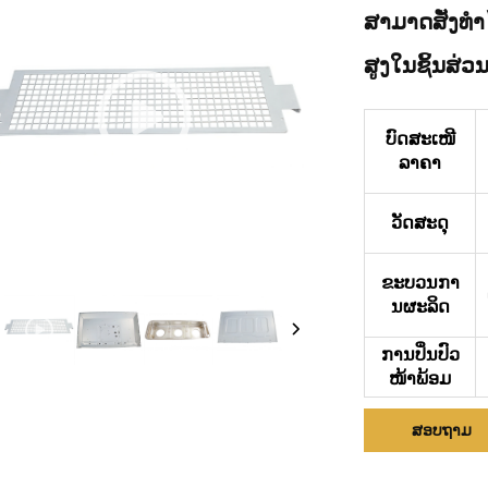
ສາມາດສັ່ງທຳ
ສູງໃນຊິ້ນສ່ວ
ບົດສະເໜີ
ລາຄາ
ວັດສະດຸ
ຂະບວນກາ
ນຜະລິດ
ການປິ່ນປົວ
ໜ້າພ້ອມ
ສອບຖາມ