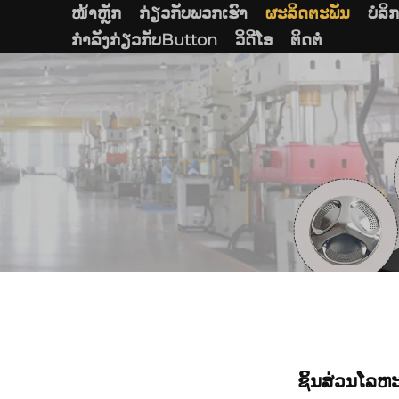
ໜ້າຫຼັກ
ກ່ຽວກັບພວກເຮົາ
ຜະລິດຕະພັນ
ບໍລິ
ກໍາລັງກ່ຽວກັບButton
ວິດີໂອ
ຕິດຕໍ່
ຊິ້ນສ່ວນໂລຫະ