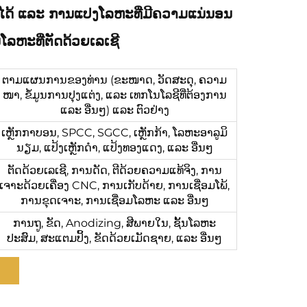
ໄດ້ ແລະ ການແປງໂລຫະທີ່ມີຄວາມແນ່ນອນ
ນໂລຫະທີ່ຕັດດ້ວຍເລເຊີ
ຕາມແຜນການຂອງທ່ານ (ຂະໜາດ, ວັດສະດຸ, ຄວາມ
ໜາ, ຂໍ້ມູນການປຸງແຕ່ງ, ແລະ ເທກໂນໂລຊີທີ່ຕ້ອງການ
ແລະ ອື່ນໆ) ແລະ ຕົວຢ່າງ
ເຫຼັກກາບອນ, SPCC, SGCC, ເຫຼັກກ້າ, ໂລຫະອາລູມິ
ນຽມ, ແປ້ງເຫຼັກດຳ, ແປ້ງທອງແດງ, ແລະ ອື່ນໆ
ຕັດດ້ວຍເລເຊີ, ການດັດ, ຕີດ້ວຍຄວາມແທ້ຈິງ, ການ
ເຈາະດ້ວຍເຄື່ອງ CNC, ການເກັບດ້າຍ, ການເຊື່ອມໂພ້,
ການຂຸດເຈາະ, ການເຊື່ອມໂລຫະ ແລະ ອື່ນໆ
ການຖູ, ຂັດ, Anodizing, ສີພາຍໃນ, ຊັ້ນໂລຫະ
ປະສົມ, ສະແຕມປິ້ງ, ຂັດດ້ວຍເມັດຊາຍ, ແລະ ອື່ນໆ