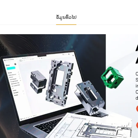
ຂໍ້ມູນທົ່ວໄປ