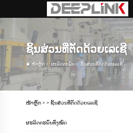
ຊິ້ນສ່ວນທີ່ຕັດດ້ວຍເລເຊີ
ໜ້າຫຼັກ
>
ຜະລິດຕະພັນ
>
ຊິ້ນສ່ວນທີ່ຕັດດ້ວຍເລເຊີ
ໜ້າຫຼັກ >
>
ຊິ້ນສ່ວນທີ່ຕັດດ້ວຍເລເຊີ
ຜະລິດຕະພັນທັງໝົດ