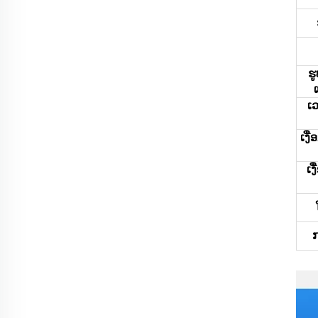
ຮ
ເ
ເງື
ເງ
ກ