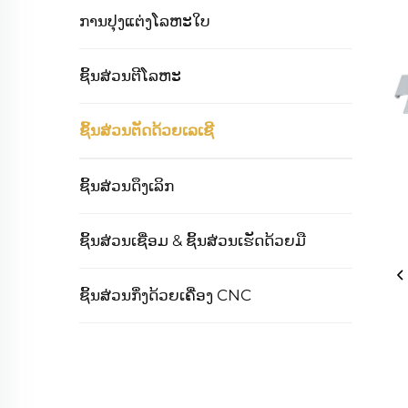
ການປຸງແຕ່ງໂລຫະໃບ
ຊິ້ນສ່ວນຕີໂລຫະ
ຊິ້ນສ່ວນຕັດດ້ວຍເລເຊີ
ຊິ້ນສ່ວນດຶງເລິກ
ຊິ້ນສ່ວນເຊື່ອມ & ຊິ້ນສ່ວນເຮັດດ້ວຍມື
ຊິ້ນສ່ວນກຶ່ງດ້ວຍເຄື່ອງ CNC