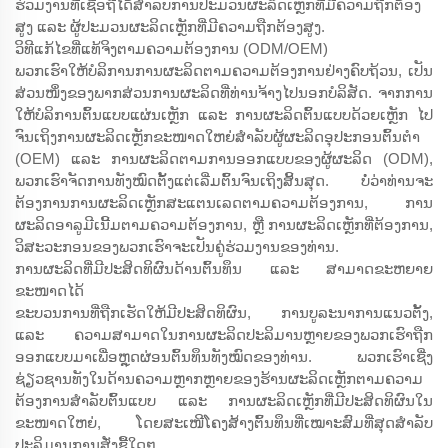
ຮ່ວມງານທີ່ເຊື່ອຖືໄດ້ສຳລັບການປະມວນຜະລິດເຫຼັກທີ່ມີຄວາມຖືກຕ້ອງ
ສູງ ແລະ ຜູ້ປະມວນຜະລິດເຫຼັກທີ່ມີຄວາມຖືກຕ້ອງສູງ.
ວິທີແກ້ໄຂທີ່ແທ້ຈິງຕາມຄວາມຕ້ອງການ (ODM/OEM)
ພວກເຮົາໃຫ້ບໍລິການການຜະລິດຕາມຄວາມຕ້ອງການຢ່າງຄົບຖ້ວນ, ເປັນ
ສ່ວນໜຶ່ງຂອງພາກສ່ວນການຜະລິດທີ່ທ່ານຈ້າງໄປນອກບໍລິສັດ. ຈາກການ
ໃຫ້ບໍລິການຕົ້ນແບບແຜ່ນເຫຼັກ ແລະ ການຜະລິດຕົ້ນແບບດ້ວຍເຫຼັກ ໄປ
ຈົນເຖິງການຜະລິດເຫຼັກຂະໜາດໃຫຍ່ສຳລັບຜູ້ຜະລິດອຸປະກອນຕົ້ນຕຳ
(OEM) ແລະ ການຜະລິດຕາມການອອກແບບຂອງຜູ້ຜະລິດ (ODM),
ພວກເຮົາຈັດການທັງໝົດຕັ້ງແຕ່ເລີ່ມຕົ້ນຈົນເຖິງສິ້ນສຸດ. ບໍ່ວ່າທ່ານຈະ
ຕ້ອງການການຜະລິດເຫຼັກສະແຕນເລດຕາມຄວາມຕ້ອງການ, ການ
ຜະລິດອາລູມີເນີ້ມຕາມຄວາມຕ້ອງການ, ຫຼື ການຜະລິດເຫຼັກທີ່ຕ້ອງການ,
ວິສະວະກອນຂອງພວກເຮົາຈະເປັນຄູ່ຮ່ວມງານຂອງທ່ານ.
ການຜະລິດທີ່ມີປະສິດທິຜົນດ້ານຕົ້ນທຶນ ແລະ ສາມາດຂະຫຍາຍ
ຂະໜາດໄດ້
ຂະບວນການທີ່ຖືກເຮັດໃຫ້ມີປະສິດທິຜົນ, ການບູລະນາການແນວຕັ້ງ,
ແລະ ຄວາມສາມາດໃນການຜະລິດປະລິມານຫຼາຍຂອງພວກເຮົາຖືກ
ອອກແບບມາເພື່ອຫຼຸດຜ່ອນຕົ້ນທຶນທັງໝົດຂອງທ່ານ. ພວກເຮົາເຊີ່ງ
ຊ່ຽວຊານທັງໃນດ້ານຄວາມຫຼາກຫຼາຍຂອງຮ້ານຜະລິດເຫຼັກຕາມຄວາມ
ຕ້ອງການສຳລັບຕົ້ນແບບ ແລະ ການຜະລິດເຫຼັກທີ່ມີປະສິດທິຜົນໃນ
ຂະໜາດໃຫຍ່, ໂດຍສະເໜີໂຄງສ້າງຕົ້ນທຶນທີ່ເໝາະສົມທີ່ສຸດສຳລັບ
ປະລິມານການສັ່ງຊື້ໃດໆ.