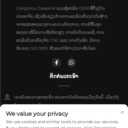
Cangzhou Deeplink ແມ່ນຜູ້ຜະລິດ OEM ທີ່ຕັ້ງຢູ່ໃນ
ປະເທດຈີນ ເຊິ່ງເຊີຍຊ່ຽວດ້ານການຜະລິດເຄື່ອງປະດິດສ້າງ
ຈາກແຜ່ນທອງແດງຕາມຄວາມຕ້ອງການ, ການຕີຂຶ້ນຮູບ
ທອງແດງທີ່ມີຄວາມຖືກຕ້ອງສູງ, ການຕັດດ້ວຍເລເຊີ, ການ
ຜະລິດດ້ວຍເຄື່ອງຈັກ CNC ແລະ ການດຶງເລິກ. ມີການ
ຮັບຮອງ ISO 9001. ສົ່ງອອກໄດ້ຢ່າງໄວວ່າທົ່ວໂລກ.
ຕິດຕໍ່ພວກເຮົາ
ເຂດພັດທະນາເສດຖະກິດ ສ່ວນຕາເວັນຕົກຂອງເມືອງນັນປີ, ເມືອງຈັງ
ໂຈວ, ແຂວງເຫຫີ
We value your privacy
+86-18617745678
We use cookies and similar tools to provide our services.