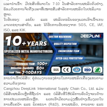
ເວລານຳເຂົ້າ: ມີປະສິດທິພາບໃນ 7-10 ວັນສຳລັບການຜະລິດຕົວຢ່າງ,
ພ້ອມດ້ວຍການຈັດຕັ້ງເວລາທີ່ເໝາະສົມສຳລັບການຜະລິດໃນປະລິມານ
ຫຼາຍ.
ໃບຮັບຮອງ: ລະບົບ ແລະ ຜະລິດຕະພັນຂອງພວກເຮົາເຂົ້າເກນ
ມາດຕະຖານສາກົນ, ແລະ ໄດ້ຮັບການຮັບຮອງຈາກ SGS, CE, IAF,
ISO, ແລະ KIK.
ການນຳເຂົ້າບໍລິສັດ: ຄູ່ຮ່ວມງານຂອງທ່ານໃນການຜະລິດເຄື່ອງແທນຕາມ
ຄວາມຕ້ອງການ
Cangzhou DeepLink International Supply Chain Co., Ltd. ແມ່ນ
ບໍລິສັດຜະລິດເຫຼັກທີ່ຊັ້ນນຳ ແລະ ບໍລິສັດທີ່ໃຫ້ບໍລິການຄົບວົງຈອນດ້ານ
ການປະມວນຜະລິດເຫຼັກ. ພວກເຮົາມີຄວາມມຸ່ງໝັ້ນຢ່າງເຂັ້ມງວດໃນ
ການຄົ້ນຄວ້າ ແລະ ພັດທະນາ (R&D), ການຜະລິດ, ການຂາຍ ແລະ