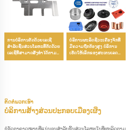
ການບໍລິການຕັດດ້ວຍເລເຊີ
ບໍລິການຜະລິດຊີວະເຄື່ອງຈັກທີ່
ສຳລັບຊິ້ນສ່ວນໂລຫະທີ່ຕັດດ້ວຍ
ມີຄວາມຖືກຕ້ອງສູງ ບໍລິການ
ເລເຊີທີ່ສາມາດສັ່ງທຳໄດ້ຕາມ
ເຮັດໃຫ້ເລິກຂອງສະເຕນເລດ
ຄວາມຕ້ອງການ
ແລະ ອາລູມິເນີ້ມ ສ່ວນປະກອບ
ທີ່ມີຄວາມຖືກຕ້ອງສູງ
ຕິດຕໍ່ພວກເຮົາ
ບໍລິການສ້າງສ່ວນປະກອບເມືອງເຜິ່ງ
ຂໍອັດຕາຄາດໝາຍທີ່ແນ່ນອນສຳລັບຊິ້ນສ່ວນໂລຫະໃບທີ່ຜະລິດຕາມ