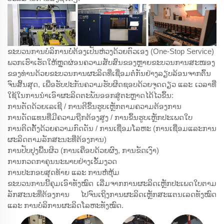
ຂະບວນການບໍລິການບໍ່ຕ້ອງເປັນຫ່ວງດ້ວຍຕົວເອງ (One-Stop Service)
ພວກເຮົາເຮັດໃຫ້ຫຼຸດຜ່ອນຄວາມສັບສົນຂອງຫຼາຍຂະບວນການສະໜອງ
ຂອງທ່ານດ້ວຍຂະບວນການຜະລິດທີ່ເຊື່ອມຕໍ່ກັນຢ່າງລຽບລ້ອນຈາກຕົ້ນ
ຈົນສິ້ນສຸດ, ເພື່ອຮັບປະກັນຄວາມຮັບຜິດຊອບດ້ວຍຈຸດດຽວ ແລະ ເວລາທີ່
ໃຊ້ໃນການນຳເອົາຜະລິດຕະພັນອອກສູ່ຕະຫຼາດໄດ້ໄວຂຶ້ນ:
ການຕັດດ້ວຍເລເຊີ / ການຕີຂຶ້ນຮູບເຫຼັກຕາມຄວາມຕ້ອງການ
ການດັດແທນທີ່ມີຄວາມຖືກຕ້ອງສູງ / ການຂຶ້ນຮູບເຫຼັກປະເພດໃບ
ການຕິດຕັ້ງດ້ວຍຄວາມກົດດັນ / ການເຊື່ອມໂລຫະ (ການເຊື່ອມແລະການ
ຜະລິດຕາມລັກສະນະທີ່ຕ້ອງການ)
ການປັບປຸງພື້ນຜິວ (ການເຄືອບດ້ວຍຜົງ, ການຂັດເງົາ)
ການກວດກາຄຸນນະພາບຢ່າງເຂັ້ມງວດ
ການປະກອບສຸດທ້າຍ ແລະ ການຫໍ່ຫຸ້ມ
ຂະບວນການນີ້ຄຸມເອົາທັງໝົດ ເລີ່ມຈາກການຜະລິດເຫຼັກປະເພດໃບຕາມ
ລັກສະນະທີ່ຕ້ອງການ ໄປຈົນເຖິງການຜະລິດເຫຼັກສະແຕນເລດທັງໝົດ
ແລະ ການບໍລິການຜະລິດໂລຫະທັງໝົດ.