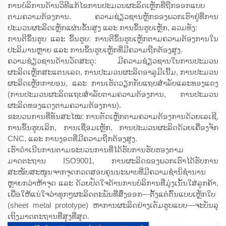
ການບໍລິການດ້ານວິທີແກ້ໄຂການປະມວນຜະລິດເຫຼັກທີ່ຖືກອອກແບບ
ຕາມຄວາມຕ້ອງການ. ຄວາມຊ່ຽວຊານຫຼັກຂອງພວກເຮົາຢູ່ທີ່ການ
ປະມວນຜະລິດເຫຼັກແຜ່ນຂັ້ນສູງ ແລະ ການຂຶ້ນຮູບເຫຼັກ, ລວມທັງ:
ການຕີຂຶ້ນຮູບ ແລະ ຂຶ້ນຮູບ: ການຕີຂຶ້ນຮູບເຫຼັກຕາມຄວາມຕ້ອງການໃນ
ປະລິມານຫຼາຍ ແລະ ການຂຶ້ນຮູບເຫຼັກທີ່ມີຄວາມຖືກຕ້ອງສູງ.
ຄວາມຊ່ຽວຊານດ້ານວັດສະດຸ: ມີຄວາມຊ່ຽວຊານໃນການປະມວນ
ຜະລິດເຫຼັກສະແຕນເລດ, ການປະມວນຜະລິດອາລູມີເນີ້ມ, ການປະມວນ
ຜະລິດເຫຼັກກາບອນ, ແລະ ການເຮັດວຽກກັບແຖບສຳລັບແລະທອງແດງ
(ການປະມວນຜະລິດແຖບສຳລັບຕາມຄວາມຕ້ອງການ, ການປະມວນ
ຜະລິດທອງແດງຕາມຄວາມຕ້ອງການ).
ຂະບວນການທີ່ທັນສະໄໝ: ການຕັດເຫຼັກຕາມຄວາມຕ້ອງການດ້ວຍເລເຊີ,
ການຂຶ້ນຮູບເລິກ, ການເຊື່ອມເຫຼັກ, ການປະມວນຜະລິດດ້ວຍເຄື່ອງຈັກ
CNC, ແລະ ການງອດທີ່ມີຄວາມຖືກຕ້ອງສູງ.
ເຮົາດຳເນີນການຕາມຂະບວນການທີ່ໄດ້ຮັບການຮັບຮອງຕາມ
ມາດຕະຖານ ISO9001, ການຜະລິດຂອງພວກເຮົາໄດ້ຮັບການ
ສະໜັບສະໜູນຈາກຈຸດກວດສອບຄຸນນະພາບທີ່ມີຄວາມຊຳນິຊຳນານ
ຫຼາຍກວ່າຫ້າຈຸດ ແລະ ດ້ວຍປັດໃຈດ້ານການບໍລິການທີ່ມຸ່ງເນັ້ນໃສ່ລູກຄ້າ,
ເພື່ອໃຫ້ແນ່ໃຈວ່າທຸກໆຜະລິດຕະພັນທີ່ສົ່ງອອກ—ຕັ້ງແຕ່ຕົ້ນແບບເຫຼັກໃບ
(sheet metal prototype) ຫາການຜະລິດຢ່າງເຕັມຮູບແບບ—ຈະບັນລຸ
ເຖິງມາດຕະຖານທີ່ສູງທີ່ສຸດ.