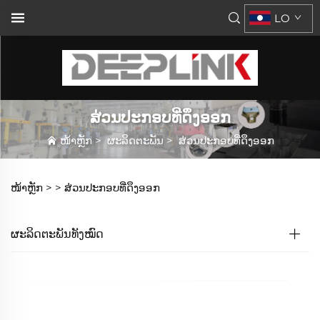
LO
ສ່ວນປະກອບທີ່ດຶງອອກ
ໜ້າຫຼັກ
>
ຜະລິດຕະພັນ
>
ສ່ວນປະກອບທີ່ດຶງອອກ
ໜ້າຫຼັກ >
>
ສ່ວນປະກອບທີ່ດຶງອອກ
ຜະລິດຕະພັນທັງໝົດ