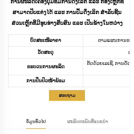
ການຜະລິດເຄື່ອງປຸ້ມທີ່ມີການດຶງເລິກ ແລະ ກ່ອງເຫຼັກທີ່
ສາມາດປັບແຕ່ງໄດ້ ແລະ ການປັ້ມດຶງເລິກ ສຳລັບຊີ້ນ
ສ່ວນເຫຼັກທີ່ມີຮູບຮ່າງສັບສົນ ແລະ ເປັນຂ້າງໃນຫວ່າງ
ບົດສະເໜີລາຄາ
ຕາມແຜນການຂອງທ່າ
ວັດສະດຸ
ເຫ
ຕັດດ້ວຍເລເຊີ, ການດັດ
ຂະບວນການຜະລິດ
ການປິ່ນປົວໜ້າພ້ອມ
ກາ
ສອບຖາມ
ຂໍ້ມູນທົ່ວໄປ
ຜະລິດຕະພັນທີ່ແນະນຳ