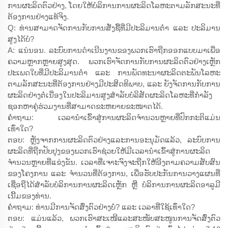
ການຜະລິດຕົວຢ່າງ, ໂດຍໃຫ້ບໍລິການການຜະລິດໂລຫະຕາມລັກສະນະທີ່
ຕ້ອງການຢ່າງແທ້ຈິງ.
Q: ທ່ານສາມາດຈັດການກັບການສັ່ງຊື້ທີ່ມີປະລິມານຕ່ຳ ແລະ ປະລິມານ
ສູງໄດ້ບໍ?
A: ແນ່ນອນ. ລະບົບການດຳເນີນງານຂອງພວກເຮົາຖືກອອກແບບມາເພື່ອ
ຄວາມຫຼາກຫຼາຍສູງສຸດ. ພວກເຮົາຈັດການກັບການຜະລິດຕົວຢ່າງເຫຼັກ
ປະເພດໃບທີ່ມີປະລິມານຕ່ຳ ແລະ ການພັດທະນາຜະລິດຕະພັນໂລຫະ
ຕາມລັກສະນະທີ່ຕ້ອງການຢ່າງມີປະສິດທິພາບ, ແລະ ຍັງຈັດການກັບການ
ຜະລິດຢ່າງຕໍ່ເນື່ອງໃນປະລິມານສູງສຳລັບບໍລິສັດຜະລິດໂລຫະທີ່ກຳລັງ
ຊອກຫາຄູ່ຮ່ວມງານທີ່ສາມາດຂະຫຍາຍຂະໜາດໄດ້.
ຄຳຖາມ: ເວລານຳເຂົ້າສູ່ການຜະລິດຈຳນວນຫຼາຍທີ່ປົກກະຕິແມ່ນ
ເທົ່າໃດ?
ຕອບ: ຫຼັງຈາກການຜະລິດຕົວຢ່າງແລະການອະນຸມັດແລ້ວ, ລະບົບການ
ຜະລິດທີ່ຖືກປັບປຸງຂອງພວກເຮົາຊ່ວຍໃຫ້ມີເວລານຳເຂົ້າສູ່ການຜະລິດ
ຈຳນວນຫຼາຍທີ່ແຂ່ງຂັນ. ເວລາທີ່ເຈາະຈົງຈະຖືກໃຫ້ອີງຕາມຄວາມສັບສົນ
ຂອງໂຄງການ ແລະ ຈຳນວນທີ່ຕ້ອງການ, ເພື່ອຮັບປະກັນການວາງແຜນທີ່
ເຊື່ອຖືໄດ້ສຳລັບບໍລິການການຜະລິດເຫຼັກ ຫຼື ບໍລິການການຜະລິດອາລູມີ
ເນີ້ມຂອງທ່ານ.
ຄຳຖາມ: ທ່ານມີການຈັດສົ່ງຕົວຢ່າງບໍ່? ແລະ ເວລາທີ່ໃຊ້ເທົ່າໃດ?
ຕອບ: ແມ່ນແລ້ວ, ພວກເຮົາສະເໜີແລະສະໜັບສະໜູນການຈັດສົ່ງຕົວ