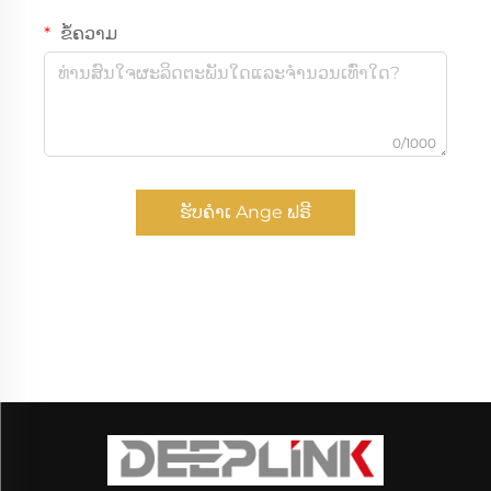
ຂໍ້ຄວາມ
0/1000
ຮັບຄຳເ Ange ຟຣີ