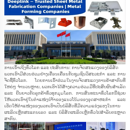
ການເຂົ້າເຖິງທົ່ວໂລກ ແລະ ປະສົບການ: ການຈັດສະແດງຂອງບໍລິສັດ
ພວກເຮົາມີສ່ວນຮ່ວມຢ່າງເຄື່ອນເຄື່ອນກັບຊຸມຊົນວິສະວະກຳ ແລະ ການ
ຈັດຊື້ທົ່ວໂລກ. ໂດຍການເຂົ້າຮ່ວມໃນງານຈັດສະແດງການຄ້າສາກົນທີ່
ໃຫຍ່ໆ ຈຳນວນຫຼາຍ, ພວກເຮົາໄດ້ສ້າງຄວາມຮ່ວມມືທີ່ປະສົບຜົນສຳເລັດ
ແລະ ຍືນຍາວກັບລູກຄ້າທົ່ວທຸກມຸມໂລກ. ການສົນທະນາທົ່ວໂລກນີ້ຊ່ວຍ
ໃຫ້ພວກເຮົາຢູ່ໃນຕຳແໜ່ງນຳ້້າຂອງແນວໂນ້ມຂອງອຸດສາຫະກຳ ແລະ
ເຮັດໃຫ້ຕຳແໜ່ງຂອງພວກເຮົາເປັນບໍລິສັດທີ່ມີຄວາມແຂ່ງແຮງໃນການ
ຜະລິດເຫຼັກສະແຕນເລດ ແລະ ບໍລິສັດຜະລິດເຫຼັກທົ່ວໄປສຳລັບຕະຫຼາດ
ສາກົນ.