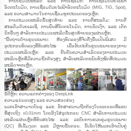
ການປະມວນຜະລິດ ແລະ ການເຊື່ອມຕໍ່: ການເຊື່ອມດ້ວຍໄຟຟ້າ
ອັດຕະໂນມັດ, ການເຊື່ອມດ້ວຍໄຟຟ້າອັດຕະໂນມັດ (MIG, TIG, Spot),
ແລະ ຄວາມສາມາດໃນການເຊື່ອມທຸກປະເພດຂອງເຫຼັກ.
ການປະມວນຜະລິດຂັ້ນສຸດທ້າຍ ແລະ ການຕີ່ສະແຕັມ: ການຕີ່
ສະແຕັມດ້ວຍເລເຊີ, ການພົ່ນສີອັດຕະໂນມັດ, ການຂັດເງົາ, ແລະ ເຕັກ
ນິກອື່ນໆ ສຳລັບການປະມວນຜະລິດຂັ້ນສຸດທ້າຍຂອງແຜ່ນເຫຼັກ.
*ພື້ນຖານດ້ານຄຸນນະພາບ: ຫ້ອງທົດລອງທີ່ຈັດຕັ້ງຂຶ້ນເປັນພິເສດ ມີ
ອຸປະກອນທົດລອງທີ່ທັນສະໄໝ ເພື່ອຮັບປະກັນຄຸນນະພາບຂອງການ
ປະມວນຜະລິດເຫຼັກ ແລະ ຢືນຢັນຄວາມສຳເລັດຂອງການປະມວນ
ຜະລິດເຫຼັກທີ່ມີຄວາມຖືກຕ້ອງສູງ ສຳລັບຜະລິດຕະພັນທັງໝົດທີ່ປະມວນ
ຜະລິດຈາກເຫຼັກ.
ຂໍ້ດີຫຼັກ: ຄວາມແຕກຕ່າງຂອງ DeepLink
ຄວາມແນ່ນອນສູງ ແລະ ຄວາມສອດຄ່ອງ
ພວກເຮົາສາມາດບັນລຸ ແລະ ຮັກສາຄວາມຖືກຕ້ອງໃນຂອບເຂດທີ່ແຄບ
ທີ່ສຸດເຖິງ ±0.01mm ໂດຍອີງໃສ່ອຸປະກອນ CNC ສຳລັບການປະມວນ
ຜະລິດແຜ່ນເຫຼັກທີ່ທັນສະໄໝ ແລະ ລະບົບການຄວບຄຸມຄຸນນະພາບ
(QC) ທີ່ເຂັ້ມງວດ ແລະ ມີຫຼາຍຂັ້ນຕອນ. ນີ້ເຮັດໃຫ້ພວກເຮົາເປັນຄູ່