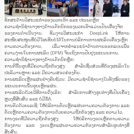
ທັກສະດ້ານວິສະວະກຳຂອງພວກເຮົາ ແລະ ປະເພດຫຼັກ
ຄວາມຊຳນິຊຳນາງທາງດ້ານເຕັກນິກຂອງພວກເຮົາແມ່ນເປັນເຄື່ອງຈັກ
ຂອງການດຳເນີນງານ. ທີມງານວິສະວະກຳ DeepLink ໃຫ້ການ
ສະໜັບສະໜູນທີ່ບໍ່ມີໃຜເທີຍບໍ່ໄດ້ໃນການບໍລິການການຜະລິດເຄື່ອງເຫຼັກ
ຕາມຄວາມຕ້ອງການ, ເລີ່ມຈາກຄຳແນະນຳດ້ານການອອກແບບເພື່ອ
ຄວາມງ່າຍໃນການຜະລິດ (DFM) ຈົນເຖິງການປັບປຸງຂະບວນການ.
ຄວາມຊຳນິຊຳນາງທາງດ້ານເຕັກນິກຫຼັກ:
ການຕີຂຶ້ນຮູບທີ່ມີຄວາມຖືກຕ້ອງສູງ: ສຳລັບຊິ້ນສ່ວນທີ່ຕ້ອງຜະລິດໃນ
ປະລິມານຫຼາຍ ແລະ ມີຄວາມສອດຄ່ອງກັນ.
ການຜະລິດເຫຼັກແຜ່ນຢ່າງຄົບຖ້ວນ: ມີຄວາມຊຳນິຊຳນາງໃນທັງໝົດຂອງ
ຂະບວນການຂຶ້ນຮູບເຫຼັກແຜ່ນ.
ການຜະລິດດ້ວຍວິທີການດຶງເລິກ: ສຳລັບການສ້າງຮູບຮ່າງທີ່ເປັນເຄື່ອງ
ຫຼວງທີ່ສັບສົນ ແລະ ບໍ່ມີຂໍ້ຕໍ່.
ການຕັດດ້ວຍເລເຊີ: ໃຫ້ບໍລິການຕັດເຫຼັກແຜ່ນຕາມຄວາມຕ້ອງການ ແລະ
ຕັດເຫຼັກຕາມຄວາມຕ້ອງການດ້ວຍຄວາມຖືກຕ້ອງສູງ ແລະ ຄວາມໄວ.
ການງອດທີ່ມີຄວາມຖືກຕ້ອງສູງ: ໃຫ້ບໍລິການງອດເຫຼັກຕາມຄວາມ
ຕ້ອງການ ແລະ ງອດເຫຼັກແຜ່ນຕາມຄວາມຕ້ອງການສຳລັບຮູບຮ່າງທີ່
ສັບສົນ.