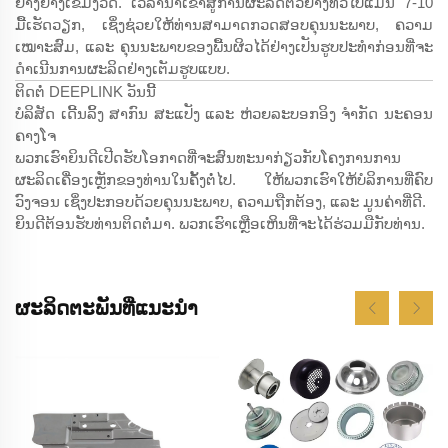
ຢ່າງຢ່າງເຂີ້ມງວດ. ເວລານຳເຂົ້າສູ່ການຜະລິດຕົວຢ່າງທົ່ວໄປແມ່ນ 7-10
ມື້ເຮັດວຽກ, ເຊິ່ງຊ່ວຍໃຫ້ທ່ານສາມາດກວດສອບຄຸນນະພາບ, ຄວາມ
ເໝາະສົມ, ແລະ ຄຸນນະພາບຂອງພື້ນຜິວໄດ້ຢ່າງເປັນຮູບປະທຳກ່ອນທີ່ຈະ
ດຳເນີນການຜະລິດຢ່າງເຕັມຮູບແບບ.
ຕິດຕໍ່ DEEPLINK ວັນນີ້
ບໍລິສັດ ເດີ້ນລິ້ງ ສາກົນ ສະແປັງ ແລະ ຫ່ວຍລະບອກອິງ ຈຳກັດ ນະຄອນ
ຄາງໂຈ
ພວກເຮົາຍິນດີເປີດຮັບໂອກາດທີ່ຈະສົນທະນາກ່ຽວກັບໂຄງການການ
ຜະລິດເຄື່ອງເຫຼັກຂອງທ່ານໃນຄັ້ງຕໍ່ໄປ. ໃຫ້ພວກເຮົາໃຫ້ບໍລິການທີ່ຄົບ
ວົງຈອນ ເຊິ່ງປະກອບດ້ວຍຄຸນນະພາບ, ຄວາມຖືກຕ້ອງ, ແລະ ມູນຄ່າທີ່ດີ.
ຍິນດີຕ້ອນຮັບທ່ານຕິດຕໍ່ມາ. ພວກເຮົາເຫຼືອເຫິນທີ່ຈະໄດ້ຮ່ວມມືກັບທ່ານ.
ຜະລິດຕະພັນທີ່ແນະນຳ