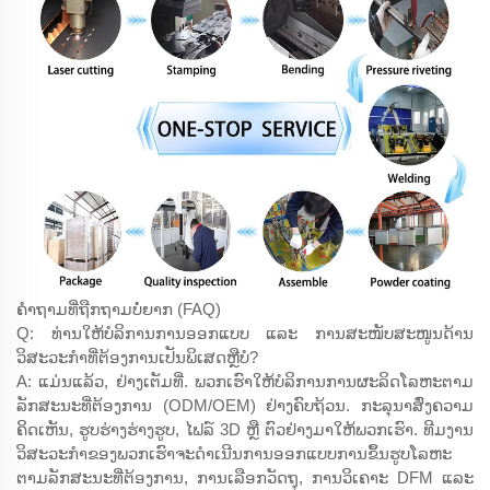
ຄຳຖາມທີ່ຖືກຖາມບໍ່ຍາກ (FAQ)
Q: ທ່ານໃຫ້ບໍລິການການອອກແບບ ແລະ ການສະໜັບສະໜູນດ້ານ
ວິສະວະກຳທີ່ຕ້ອງການເປັນພິເສດຫຼືບໍ?
A: ແມ່ນແລ້ວ, ຢ່າງເຕັມທີ່. ພວກເຮົາໃຫ້ບໍລິການການຜະລິດໂລຫະຕາມ
ລັກສະນະທີ່ຕ້ອງການ (ODM/OEM) ຢ່າງຄົບຖ້ວນ. ກະລຸນາສົ່ງຄວາມ
ຄິດເຫັນ, ຮູບຮ່າງຮ່າງຮູບ, ໄຟລ໌ 3D ຫຼື ຕົວຢ່າງມາໃຫ້ພວກເຮົາ. ທີມງານ
ວິສະວະກຳຂອງພວກເຮົາຈະດຳເນີນການອອກແບບການຂຶ້ນຮູບໂລຫະ
ຕາມລັກສະນະທີ່ຕ້ອງການ, ການເລືອກວັດຖຸ, ການວິເຄາະ DFM ແລະ