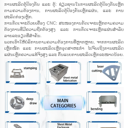
ການຜະລິດຕູ້ປ້ອງກັນ ແລະ ຕູ້: ຊ່ຽວຊານໃນການຜະລິດຕູ້ປ້ອງກັນເຫຼັກ
ຕາມຄວາມຕ້ອງການ, ການຜະລິດຕູ້ປ້ອງກັນເຫຼັກແຜ່ນ, ແລະ ການ
ຜະລິດກ່ອງເຫຼັກ.
ການກັດເຈາະດ້ວຍເຄື່ອງ CNC: ສະໜອງການກັດເຈາະເຫຼັກຕາມຄວາມ
ຕ້ອງການທີ່ມີຄວາມຖືກຕ້ອງສູງ ແລະ ການກັດເຈາະເຫຼັກແຜ່ນສຳລັບ
ລາຍລະອຽດທີ່ສຳຄັນ.
ພວກເຮົາໃຫ້ບໍລິການຕາມຄວາມຕ້ອງການທີ່ຫຼາກຫຼາຍ, ຈາກການຜະລິດ
ເຫຼັກໜັກ ແລະ ການຜະລິດເຫຼັກອຸດສາຫະກຳ ໄປຈົນເຖິງການຜະລິດ
ແຜ່ນເຫຼັກຄວາມແທ້ຈິງສູງ ແລະ ຕົ້ນແບບການຜະລິດເຫຼັກຂະໜາດນ້ອຍ.