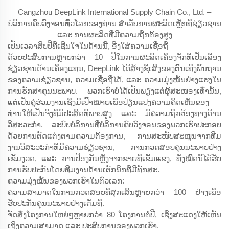
Cangzhou DeepLink International Supply Chain Co., Ltd. –
ບໍລິການຄົບວົງຈອນທົ່ວໂລກຂອງທ່ານ ສຳລັບການຜະລິດເຫຼັກທີ່ຊ່ຽວຊານ
ແລະ ການຜະລິດທີ່ມີຄວາມຖືກຕ້ອງສູງ
ເປັນເວລາສິບປີທີ່ເຊີນໃຈໃນດ້ານນີ້, ອີງໃສ່ຄວາມເຊື່ອຖື
ດ້ວຍປະສົບການຫຼາຍກວ່າ 10 ປີໃນການຜະລິດເຄື່ອງຈັກທີ່ເປັນເລື່ອງ
ຊ່ຽວຊານດ້ານເຄື່ອງແທນ, DeepLink ໄດ້ສ້າງຊື່ເສີງຂອງຕົນເທິງພື້ນຖານ
ຂອງຄວາມຊ່ຽວຊານ, ຄວາມເຊື່ອຖືໄດ້, ແລະ ຄວາມມຸ່ງໝັ້ນຢ່າງແຮງໃນ
ການຮັກສາຄຸນນະພາບ. ພວກເຮົາບໍ່ໄດ້ເປັນພຽງແຕ່ຜູ້ສະໜອງເທົ່ານັ້ນ,
ແຕ່ເປັນຄູ່ຮ່ວມງານເຊິ່ງມີເປົ້າໝາຍເພື່ອປ່ຽນແປງຄວາມຄິດເຫັນຂອງ
ທ່ານໃຫ້ເປັນຈິງທີ່ມີປະສິດທິພາບສູງ ແລະ ມີຄວາມຖືກຕ້ອງທາງດ້ານ
ວິສະວະກຳ. ລະບົບບໍລິການທີ່ບໍລິການຄົບວົງຈອນຂອງພວກເຮົາປະກອບ
ດ້ວຍການຕັດແຕ່ງຕາມຄວາມຕ້ອງການ, ການສະໜັບສະໜູນຈາກທີມ
ງານວິສະວະກຳທີ່ມີຄວາມຊ່ຽວຊານ, ການກວດສອບຄຸນນະພາບຢ່າງ
ເຂັ້ມງວດ, ແລະ ການປ້ອງກັນຫຼັງຈາກຂາຍທີ່ເຂັ້ມແຂງ, ທັງໝົດນີ້ໄດ້ຮັບ
ການຮັບປະກັນໂດຍທີມງານດ້ານເຕັກນິກທີ່ມີທັກສະ.
ຄວາມມຸ່ງໝັ້ນຂອງພວກເຮົາໃນຕົວເລກ:
ຄວາມສາມາດໃນການກວດສອບທີ່ສຸກເສີນຫຼາຍກວ່າ 100 ຢ່າງເພື່ອ
ຮັບປະກັນຄຸນນະພາບຢ່າງເຕັມທີ່.
ຈັດສົ່ງໂຄງການໃຫຍ່ໆຫຼາຍກວ່າ 80 ໂຄງການຕໍ່ປີ, ເຊິ່ງສະແດງໃຫ້ເຫັນ
ເຖິງຄວາມສາມາດ ແລະ ປະສົບການຂອງພວກເຮົາ.