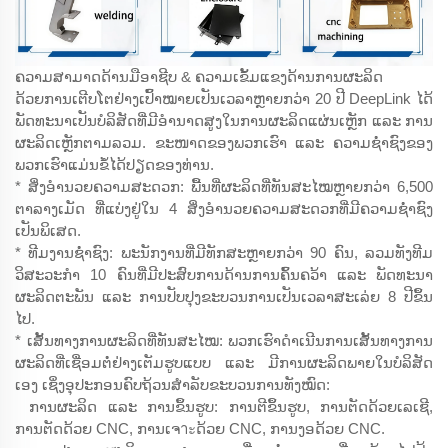
ຄວາມສາມາດດ້ານມືອາຊີບ & ຄວາມເຂັ້ມແຂງດ້ານການຜະລິດ
ດ້ວຍການເຕີບໂຕຢ່າງເປົ້າໝາຍເປັນເວລາຫຼາຍກວ່າ 20 ປີ DeepLink ໄດ້
ພັດທະນາເປັນບໍລິສັດທີ່ມີອຳນາດສູງໃນການຜະລິດແຜ່ນເຫຼັກ ແລະ ການ
ຜະລິດເຫຼັກຕາມລວມ. ຂະໜາດຂອງພວກເຮົາ ແລະ ຄວາມຊ່ຳຊົງຂອງ
ພວກເຮົາແມ່ນຂໍ້ໄດ້ປຽດຂອງທ່ານ.
* ສິ່ງອຳນວຍຄວາມສະດວກ: ພື້ນທີ່ຜະລິດທີ່ທັນສະໄໝຫຼາຍກວ່າ 6,500
ຕາລາງເມັດ ທີ່ແບ່ງຢູ່ໃນ 4 ສິ່ງອຳນວຍຄວາມສະດວກທີ່ມີຄວາມຊ່ຳຊົງ
ເປັນພິເສດ.
* ທີມງານຊ່ຳຊົງ: ພະນັກງານທີ່ມີທັກສະຫຼາຍກວ່າ 90 ຄົນ, ລວມທັງທີມ
ວິສະວະກຳ 10 ຄົນທີ່ມີປະສົບການດ້ານການຄົ້ນຄວ້າ ແລະ ພັດທະນາ
ຜະລິດຕະພັນ ແລະ ການປັບປຸງຂະບວນການເປັນເວລາສະເລ່ຍ 8 ປີຂຶ້ນ
ໄປ.
* ເສັ້ນທາງການຜະລິດທີ່ທັນສະໄໝ: ພວກເຮົາດຳເນີນການເສັ້ນທາງການ
ຜະລິດທີ່ເຊື່ອມຕໍ່ຢ່າງເຕັມຮູບແບບ ແລະ ມີການຜະລິດພາຍໃນບໍລິສັດ
ເອງ ເຊິ່ງອຸປະກອນຄົບຖ້ວນສຳລັບຂະບວນການທັງໝົດ:
ການຜະລິດ ແລະ ການຂຶ້ນຮູບ: ການຕີຂຶ້ນຮູບ, ການຕັດດ້ວຍເລເຊີ,
ການຕັດດ້ວຍ CNC, ການເຈาะດ້ວຍ CNC, ການງອດ້ວຍ CNC.