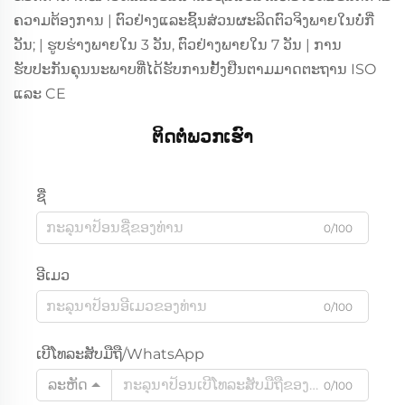
ຄວາມຕ້ອງການ | ຕົວຢ່າງແລະຊິ້ນສ່ວນຜະລິດຕົວຈິງພາຍໃນບໍ່ກີ່
ວັນ; | ຮູບຮ່າງພາຍໃນ 3 ວັນ, ຕົວຢ່າງພາຍໃນ 7 ວັນ | ການ
ຮັບປະກັນຄຸນນະພາບທີ່ໄດ້ຮັບການຢັ້ງຢືນຕາມມາດຕະຖານ ISO
ແລະ CE
ຕິດຕໍ່ພວກເຮົາ
ຊື່
0/100
ອີເມວ
0/100
ເບີໂທລະສັບມືຖື/WhatsApp
ລະຫັດ
0/100