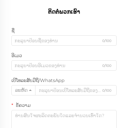
ຕິດຕໍ່ພວກເຮົາ
ຊື່
0/100
ອີເມວ
0/100
ເບີໂທລະສັບມືຖື/WhatsApp
ລະຫັດ
0/100
ຂໍ້ຄວາມ