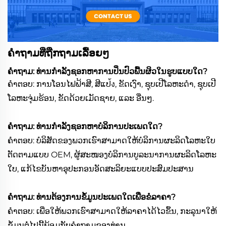
ຄຳຖາມທີ່ຖືກຖາມເລື້ອຍໆ
ຄຳຖາມ: ທ່ານກຳລັງຊອກຫາການປິ່ນປົວພື້ນຜິວໃນຮູບແບບໃດ?
ຄຳຕອບ: ການໂອນໄຟຟ້າສີ, ສີແປ้ง, ຂັດເງົາ, ຊຸບເປີໂລຫະດຳ, ຊຸບເປີ
ໂລຫະຈຸ່ມຮ້ອນ, ຂັດດ້ວຍເມັດຊາຍ, ແລະ ອື່ນໆ.
ຄຳຖາມ: ທ່ານກຳລັງຊອກຫາບໍລິການປະເພດໃດ?
ຄຳຕອບ: ບໍລິສັດຂອງພວກເຮົາສາມາດໃຫ້ບໍລິການຜະລິດໂລຫະໃບ
ຕັດຕາມແບບ OEM, ຜູ້ສະໜອງບໍລິການບູລະນາການຜະລິດໂລຫະ
ໃບ, ແກ້ໄຂບັນຫາອຸປະກອນອັດສະລິຍະແບບປະສົມປະສານ
ຄຳຖາມ: ທ່ານຕ້ອງການຂໍ້ມູນປະເພດໃດເພື່ອຂໍລາຄາ?
ຄຳຕອບ: ເພື່ອໃຫ້ພວກເຮົາສາມາດໃຫ້ລາຄາໄດ້ໄວຂຶ້ນ, ກະລຸນາໃຫ້
ຂໍ້ມູນຕໍ່ໄປນີ້ພ້ອມກັບຄຳຖາມຂອງທ່ານ.