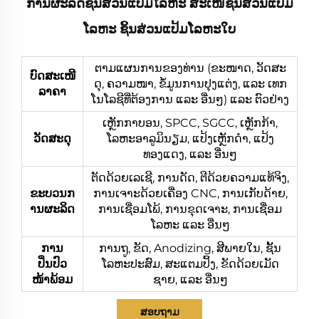
ການຜະລິດຊິ້ນສ່ວນແປ້ມໂລຫະ ສະເໜີຊິ້ນສ່ວນແປ້ມ
ໂລຫະ ຊິ້ນສ່ວນແປ້ມໂລຫະໃບ
ຕາມແຜນການຂອງທ່ານ (ຂະໜາດ, ວັດສະ
ບົດສະເໜີ
ດຸ, ຄວາມໜາ, ຂໍ້ມູນການປຸງແຕ່ງ, ແລະ ເທກ
ລາຄາ
ໂນໂລຊີທີ່ຕ້ອງການ ແລະ ອື່ນໆ) ແລະ ຕົວຢ່າງ
ເຫຼັກກາບອນ, SPCC, SGCC, ເຫຼັກກ້າ,
ວັດສະດຸ
ໂລຫະອາລູມິນຽມ, ແປ້ງເຫຼັກດຳ, ແປ້ງ
ທອງແດງ, ແລະ ອື່ນໆ
ຕັດດ້ວຍເລເຊີ, ການດັດ, ຕີດ້ວຍຄວາມແທ້ຈິງ,
ຂະບວນກ
ການເຈາະດ້ວຍເຄື່ອງ CNC, ການເກັບດ້າຍ,
ານຜະລິດ
ການເຊື່ອມໂພ້, ການຂຸດເຈາະ, ການເຊື່ອມ
ໂລຫະ ແລະ ອື່ນໆ
ການ
ການຖູ, ຂັດ, Anodizing, ສີພາຍໃນ, ຊັ້ນ
ປິ່ນປົວ
ໂລຫະປະສົມ, ສະແຕມປິ້ງ, ຂັດດ້ວຍເມັດ
ໜ້າພ້ອມ
ຊາຍ, ແລະ ອື່ນໆ
ສອບຖາມ