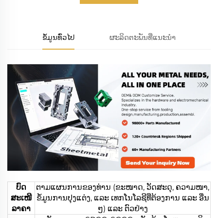
ຂໍ້ມູນທົ່ວໄປ
ຜະລິດຕະພັນທີ່ແນະນຳ
ບົດ
ຕາມແຜນການຂອງທ່ານ (ຂະໜາດ, ວັດສະດຸ, ຄວາມໜາ,
ສະເໜີ
ຂໍ້ມູນການປຸງແຕ່ງ, ແລະ ເທກໂນໂລຊີທີ່ຕ້ອງການ ແລະ ອື່ນ
ລາຄາ
ໆ) ແລະ ຕົວຢ່າງ