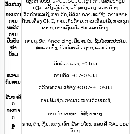
ເຫຼັກກາບອນ, SPCC, SGCC, ເຫຼັກກ້າ, ໂລຫະອາລູມິ
ວັດສະດຸ
ນຽມ, ແປ້ງເຫຼັກດຳ, ແປ້ງທອງແດງ, ແລະ ອື່ນໆ
ຂະບວນ
ຕັດດ້ວຍເລເຊີ, ການດັດ, ຕີດ້ວຍຄວາມແທ້ຈິງ, ການເຈາະ
ການ
ດ້ວຍເຄື່ອງ CNC, ການເກັບດ້າຍ, ການເຊື່ອມໂພ້, ການຂຸດ
ຜະລິດ
ເຈາະ, ການເຊື່ອມໂລຫະ ແລະ ອື່ນໆ
ການ
ປິ່ນປົວ
ການຖູ, ຂັດ, Anodizing, ສີພາຍໃນ, ຊັ້ນໂລຫະປະສົມ,
ໜ້າ
ສະແຕມປິ້ງ, ຂັດດ້ວຍເມັດຊາຍ, ແລະ ອື່ນໆ
ພ້ອມ
ຕັດດ້ວຍເລເຊີ: ±0.1ມມ
ຄວາມ
ການດັດ: ±0.2~0.5ມມ
ທົນທານ
ຕີດ້ວຍຄວາມແທ້ຈິງ: ±0.02~±0.05ມມ
ສັນຍາລັ
ການພິມຊີດ, ການຂະໜານດ້ວຍເລເຊີ
ກ
ຂະໜາ
ຍອມຮັບຂະໜາດທີ່ສັ່ງທຳເອງ.
ດ
ຂາວ, ດຳ, ເງິນ, ແດງ, ເທົາ, ສີພານໂທນ ແລະ ສີ RAL ແລະ
ສີ
ອື່ນໆ.