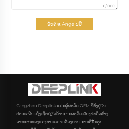
0/1000
ຮັບຄຳເ Ange ຟຣີ
Cangzhou Deeplink ແມ່ນຜູ້ຜະລິດ OEM ທີ່ຕັ້ງຢູ່ໃນ
ປະເທດຈີນ ເຊິ່ງເຊີຍຊ່ຽວດ້ານການຜະລິດເຄື່ອງປະດິດສ້າງ
ຈາກແຜ່ນທອງແດງຕາມຄວາມຕ້ອງການ, ການຕີຂຶ້ນຮູບ