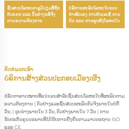
ຊິ້ນສ່ວນໂລຫະອາລູມິນຽມທີ່ຖືກ
ບໍລິການຜະລິດໂລຫະໃບແບບ
ຕັດແຍກ ແລະ ປັ້ນຢ່າງແທ້ຈິງ
ກຳໜົດເອງ ການຕັດເລເຊີ ການ
ຕາມຄວາມຕ້ອງການ
ດັດ ແລະ ການຊຸບຜົງໂລຫະໃບ
ຕິດຕໍ່ພວກເຮົາ
ບໍລິການສ້າງສ່ວນປະກອບເມືອງເຜິ່ງ
ຂໍອັດຕາຄາດໝາຍທີ່ແນ່ນອນສຳລັບຊິ້ນສ່ວນໂລຫະໃບທີ່ຜະລິດຕາມ
ຄວາມຕ້ອງການ | ຕົວຢ່າງແລະຊິ້ນສ່ວນຜະລິດຕົວຈິງພາຍໃນບໍ່ກີ່
ວັນ; | ຮູບຮ່າງພາຍໃນ 3 ວັນ, ຕົວຢ່າງພາຍໃນ 7 ວັນ | ການ
ຮັບປະກັນຄຸນນະພາບທີ່ໄດ້ຮັບການຢັ້ງຢືນຕາມມາດຕະຖານ ISO
ແລະ CE