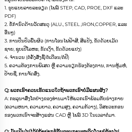
1. ຮູບແບບລາຍລະອຽດ (ໄຟລ໌ STEP, CAD, PROE, DXF ແລະ
PDF)
2. ຂໍ້ກຳນົດດ້ານວັດສະດຸ (ALU., STEEL ,IRON,COPPER, ແລະ
ອື່ນໆ)
3. ການປິ່ນປົວພື້ນຜິວ (ການໂອນໄຟຟ້າສີ, ສີແປ້ງ, ຂັດດ້ວຍເມັດ
ຊາຍ, ຊຸບເປີໂລຫະ, ຂັດເງົາ, ຂັດດ້ວຍແປງ)
4. ຈຳນວນ (ຕໍ່ຄັ້ງສັ່ງຊື້/ຕໍ່ເດືອນ/ຕໍ່ປີ)
5. ຄວາມຕ້ອງການພິເສດ ຫຼື ຄວາມຮຽກຮ້ອງຕ້ອງການ, ການຫຸ້ມຫໍ່,
ປ້າຍຊື່, ການຈັດສົ່ງ.
Q: ພວກເຮົາຄວນເຮັດແນວໃດຖ້າພວກເຮົາບໍ່ມີແຜນຜັງ?
A: ກະລຸນາສົ່ງໂຕຢ່າງຂອງທ່ານມາໃຫ້ພວກເຮົາພ້ອມກັບຮ່າງກາຍ
(ຄວາມຫນາ, ຄວາມຍາວ, ຄວາມສູງ, ຄວາມກ້ວາງ), ວິສະວະກອນ
ຂອງພວກເຮົາຈະສ້າງແຜ່ນ CAD ຫຼື ໄຟລ໌ 3D ໃນເວລາຕໍ່ມາ.
Q: ມັນເປັນໄປໄດ້ບໍຖ້າຢາກຮູ້ຂັ້ນຕອນການຜະລິດໂດຍບໍ່ຕ້ອງໄປ