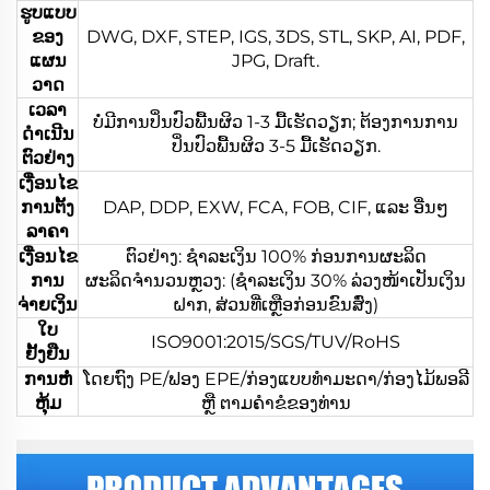
ຮູບແບບ
ຂອງ
DWG, DXF, STEP, IGS, 3DS, STL, SKP, AI, PDF,
ແຜນ
JPG, Draft.
ວາດ
ເວລາ
ບໍ່ມີການປິ່ນປົວພື້ນຜິວ 1-3 ມື້ເຮັດວຽກ; ຕ້ອງການການ
ດຳເນີນ
ປິ່ນປົວພື້ນຜິວ 3-5 ມື້ເຮັດວຽກ.
ຕົວຢ່າງ
ເງື່ອນໄຂ
ການຕັ້ງ
DAP, DDP, EXW, FCA, FOB, CIF, ແລະ ອື່ນໆ
ລາຄາ
ເງື່ອນໄຂ
ຕົວຢ່າງ: ຊຳລະເງິນ 100% ກ່ອນການຜະລິດ
ການ
ຜະລິດຈຳນວນຫຼວງ: (ຊຳລະເງິນ 30% ລ່ວງໜ້າເປັນເງິນ
ຈ່າຍເງິນ
ຝາກ, ສ່ວນທີ່ເຫຼືອກ່ອນຂົນສົ່ງ)
ໃບ
ISO9001:2015/SGS/TUV/RoHS
ຢັ້ງຢືນ
ການຫໍ່
ໂດຍຖົງ PE/ຟອງ EPE/ກ່ອງແບບທຳມະດາ/ກ່ອງໄມ້ພອລີ
ຫຸ້ມ
ຫຼື ຕາມຄຳຂໍຂອງທ່ານ