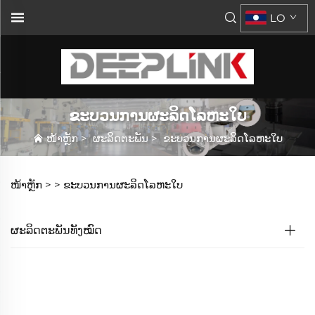
LO
ຂະບວນການຜະລິດໂລຫະໃບ
ໜ້າຫຼັກ
>
ຜະລິດຕະພັນ
>
ຂະບວນການຜະລິດໂລຫະໃບ
ໜ້າຫຼັກ >
>
ຂະບວນການຜະລິດໂລຫະໃບ
ຜະລິດຕະພັນທັງໝົດ