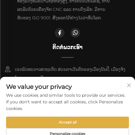
ທອງແດງທີ່ມີຄວາມຖືກຕ້ອງສູງ, ການຕັດດ້ວຍເລເຊີ, ການ
ຜະລິດດ້ວຍເຄື່ອງຈັກ CNC ແລະ ການດຶງເລິກ. ມີການ
ຮັບຮອງ ISO 9001. ສົ່ງອອກໄດ້ຢ່າງໄວວ່າທົ່ວໂລກ.
ຕິດຕໍ່ພວກເຮົາ
ເຂດພັດທະນາເສດຖະກິດ ສ່ວນຕາເວັນຕົກຂອງເມືອງນັນປີ, ເມືອງຈັງ
ໂຈວ, ແຂວງເຫຫີ
We value your privacy
+86-18617745678
We use cookies and similar tools to provide our services.
If you don't want to accept all cookies, click Personalize
[email protected]
cookies.
Accept all
ລິຂະສິດ © 2025 ິງໂຊ Cangzhou Deeplink International Supply
Chain Co., Ltd.
ນະໂຍບາຍຄວາມເປັນສ່ວນຕົວ
Personalize cookies