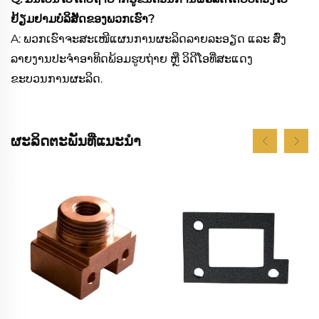
ຢ້ຽມຢາມບໍລິສັດຂອງພວກເຮົາ?
A: ພວກເຮົາຈະສະເໜີແຜນການຜະລິດລາຍລະອຽດ ແລະ ສົ່ງ
ລາຍງານປະຈຳອາທິດພ້ອມຮູບຖ່າຍ ຫຼື ວິດີໂອທີ່ສະແດງ
ຂະບວນການຜະລິດ.
ຜະລິດຕະພັນທີ່ແນະນຳ