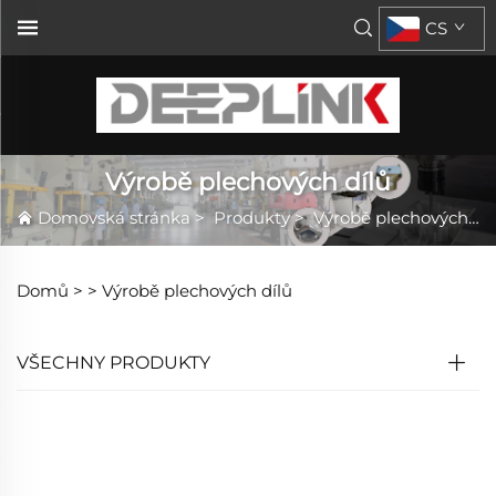
CS
Výrobě plechových dílů
Domovská stránka
>
Produkty
>
Výrobě plechových dílů
Domů >
>
Výrobě plechových dílů
VŠECHNY PRODUKTY