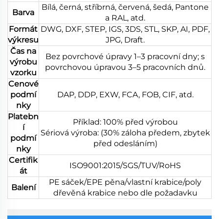
Bílá, černá, stříbrná, červená, šedá, Pantone
Barva
a RAL, atd.
Formát
DWG, DXF, STEP, IGS, 3DS, STL, SKP, AI, PDF,
výkresu
JPG, Draft.
Čas na
Bez povrchové úpravy 1–3 pracovní dny; s
výrobu
povrchovou úpravou 3–5 pracovních dnů.
vzorku
Cenové
podmí
DAP, DDP, EXW, FCA, FOB, CIF, atd.
nky
Platebn
Příklad: 100% před výrobou
í
Sériová výroba: (30% záloha předem, zbytek
podmí
před odesláním)
nky
Certifik
ISO9001:2015/SGS/TUV/RoHS
át
PE sáček/EPE pěna/vlastní krabice/poly
Balení
dřevěná krabice nebo dle požadavku