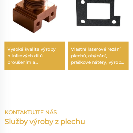
Vysoká kvalita výroby
Vlastní laserové řezání
hliníkových dílů
plechů, ohýbání,
broušením a
práškové nátěry, výroba
soustružením, CNC
ocelových konstrukcí
soustružení
KONTAKTUJTE NÁS
Služby výroby z plechu