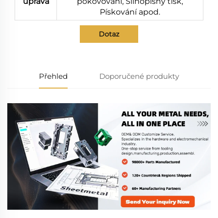
úprava
pokovování, Silnopisný tisk,
Pískování apod.
Dotaz
Přehled
Doporučené produkty