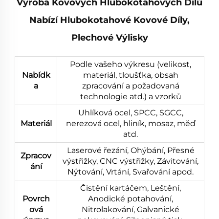
Výroba Kovových Hlubokotahových Dílů
Nabízí Hlubokotahové Kovové Díly,
Plechové Výlisky
Podle vašeho výkresu (velikost,
Nabídk
materiál, tloušťka, obsah
a
zpracování a požadovaná
technologie atd.) a vzorků
Uhlíková ocel, SPCC, SGCC,
Materiál
nerezová ocel, hliník, mosaz, měď
atd.
Laserové řezání, Ohýbání, Přesné
Zpracov
výstřižky, CNC výstřižky, Závitování,
ání
Nýtování, Vrtání, Svařování apod.
Čistění kartáčem, Leštění,
Povrch
Anodické potahování,
ová
Nitrolakování, Galvanické