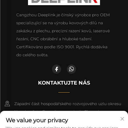
Cangzhou Deeplink je čínský výrobce pro OEM
specializující se na výrobu kovových dílů na
zakázku z plechu, precizní razení kovů, laserové
řezání, CNC obrábění a hluboké tažení.
Certifikováno podle ISO 9001. Rychlá dodávka
do celého světa.
KONTAKTUJTE NÁS
Západní část hospodářského rozvojového uzlu okresu
Nanpi, město Cangzhou, provincie Che-pej
We value your privacy
+86-18617745678