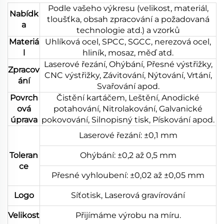
Podle vašeho výkresu (velikost, materiál,
Nabídk
tloušťka, obsah zpracování a požadovaná
a
technologie atd.) a vzorků
Materiá
Uhlíková ocel, SPCC, SGCC, nerezová ocel,
l
hliník, mosaz, měď atd.
Laserové řezání, Ohýbání, Přesné výstřižky,
Zpracov
CNC výstřižky, Závitování, Nýtování, Vrtání,
ání
Svařování apod.
Povrch
Čistění kartáčem, Leštění, Anodické
ová
potahování, Nitrolakování, Galvanické
úprava
pokovování, Silnopisný tisk, Pískování apod.
Laserové řezání: ±0,1 mm
Toleran
Ohýbání: ±0,2 až 0,5 mm
ce
Přesné vyhloubení: ±0,02 až ±0,05 mm
Logo
Síťotisk, Laserová gravírování
Velikost
Přijímáme výrobu na míru.