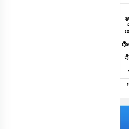
ຮ
ເ
ເງື
ເງ
ກ