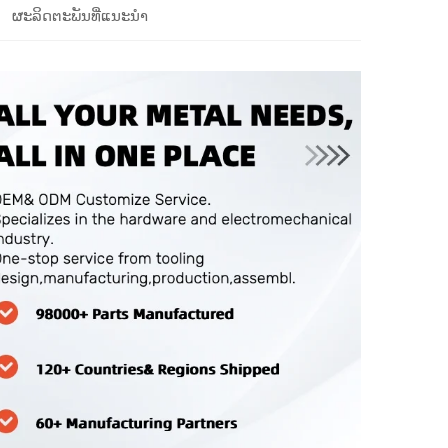
ຜະລິດຕະພັນທີ່ແນະນຳ