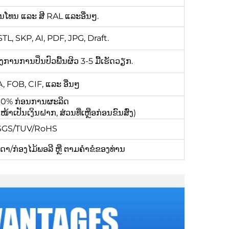
ີພານໂທນ ແລະ ສີ RAL ແລະອື່ນໆ.
L, SKP, AI, PDF, JPG, Draft.
ຕ້ອງການການປິ່ນປົວພື້ນຜິວ 3-5 ມື້ເຮັດວຽກ.
 FOB, CIF, ແລະ ອື່ນໆ
 100% ກ່ອນການຜະລິດ
ເປັນເງິນຝາກ, ສ່ວນທີ່ເຫຼືອກ່ອນຂົນສົ່ງ)
/SGS/TUV/RoHS
/ກ່ອງໄມ້ພອລີ ຫຼື ຕາມຄຳຂໍຂອງທ່ານ