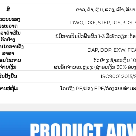
ສີ
ຂາວ, ດຳ, ເງິນ, ແດງ, ເທົາ, ສ
ູບແບບຂອງ
DWG, DXF, STEP, IGS, 3DS, ST
ແຜນວາດ
ວລາດຳເນີນ
ບໍ່ມີການປິ່ນປົວພື້ນຜິວ 1-3 ມື້ເຮັດວຽກ; 
ຕົວຢ່າງ
່ອນໄຂການຕັ້ງ
DAP, DDP, EXW, FCA,
ລາຄາ
ື່ອນໄຂການ
ຕົວຢ່າງ: ຊຳລະເງິນ
ຈ່າຍເງິນ
ຜະລິດຈຳນວນຫຼວງ: (ຊຳລະເງິນ 30% ລ່ວງໜ້າ
ໃບຢັ້ງຢືນ
ISO9001:2015
ານຫໍ່ຫຸ້ມ
ໂດຍຖົງ PE/ຟອງ EPE/ກ່ອງແບບທຳມະດາ