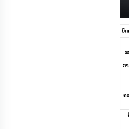
ບົ
ຂ
ການ
ຄວ