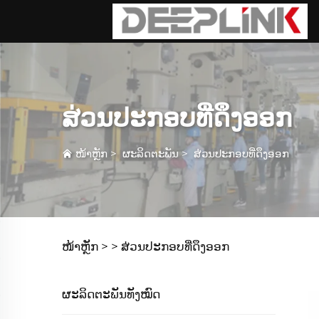
ສ່ວນປະກອບທີ່ດຶງອອກ
ໜ້າຫຼັກ
>
ຜະລິດຕະພັນ
>
ສ່ວນປະກອບທີ່ດຶງອອກ
ໜ້າຫຼັກ >
>
ສ່ວນປະກອບທີ່ດຶງອອກ
ຜະລິດຕະພັນທັງໝົດ