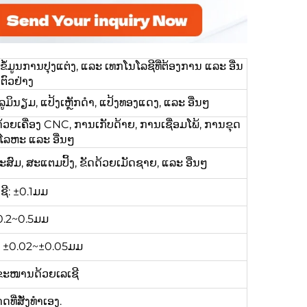
ູນການປຸງແຕ່ງ, ແລະ ເທກໂນໂລຊີທີ່ຕ້ອງການ ແລະ ອື່ນ
ຕົວຢ່າງ
ູມິນຽມ, ແປ້ງເຫຼັກດຳ, ແປ້ງທອງແດງ, ແລະ ອື່ນໆ
້ວຍເຄື່ອງ CNC, ການເກັບດ້າຍ, ການເຊື່ອມໂພ້, ການຂຸດ
ມໂລຫະ ແລະ ອື່ນໆ
ະສົມ, ສະແຕມປິ້ງ, ຂັດດ້ວຍເມັດຊາຍ, ແລະ ອື່ນໆ
ຊີ: ±0.1ມມ
0.2~0.5ມມ
ງ: ±0.02~±0.05ມມ
ຂະໜານດ້ວຍເລເຊີ
ີ່ສັ່ງທຳເອງ.