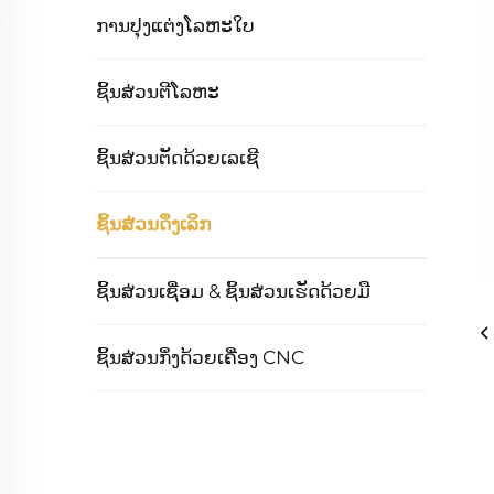
ການປຸງແຕ່ງໂລຫະໃບ
ຊິ້ນສ່ວນຕີໂລຫະ
ຊິ້ນສ່ວນຕັດດ້ວຍເລເຊີ
ຊິ້ນສ່ວນດຶງເລິກ
ຊິ້ນສ່ວນເຊື່ອມ & ຊິ້ນສ່ວນເຮັດດ້ວຍມື
ຊິ້ນສ່ວນກຶ່ງດ້ວຍເຄື່ອງ CNC