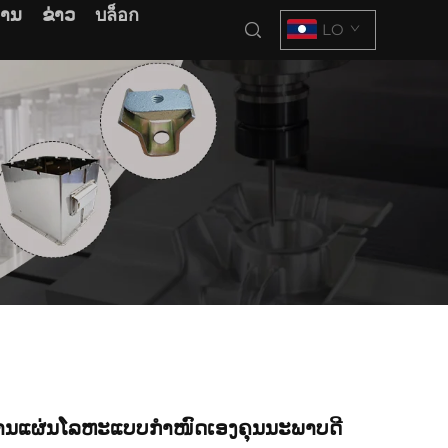
ການ
ຂ່າວ
บล็อก
LO
ິການແຜ່ນໂລຫະແບບກຳໜົດເອງຄຸນນະພາບດີ