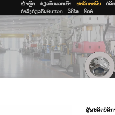
ໜ້າຫຼັກ
ກ່ຽວກັບພວກເຮົາ
ຜະລິດຕະພັນ
ບໍລິ
ກໍາລັງກ່ຽວກັບButton
ວິດີໂອ
ຕິດຕໍ່
ຜູ້ຜະລິດບໍລ