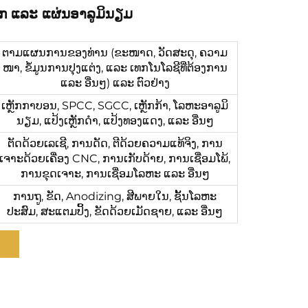
ຫຼັກ ແລະ ແຜ່ນອາລູມິນຽມ
ຕາມແຜນການຂອງທ່ານ (ຂະໜາດ, ວັດສະດຸ, ຄວາມ
ໜາ, ຂໍ້ມູນການປຸງແຕ່ງ, ແລະ ເທກໂນໂລຊີທີ່ຕ້ອງການ
ແລະ ອື່ນໆ) ແລະ ຕົວຢ່າງ
ເຫຼັກກາບອນ, SPCC, SGCC, ເຫຼັກກ້າ, ໂລຫະອາລູມິ
ນຽມ, ແປ້ງເຫຼັກດຳ, ແປ້ງທອງແດງ, ແລະ ອື່ນໆ
ຕັດດ້ວຍເລເຊີ, ການດັດ, ຕີດ້ວຍຄວາມແທ້ຈິງ, ການ
ເຈາະດ້ວຍເຄື່ອງ CNC, ການເກັບດ້າຍ, ການເຊື່ອມໂພ້,
ການຂຸດເຈາະ, ການເຊື່ອມໂລຫະ ແລະ ອື່ນໆ
ການຖູ, ຂັດ, Anodizing, ສີພາຍໃນ, ຊັ້ນໂລຫະ
ປະສົມ, ສະແຕມປິ້ງ, ຂັດດ້ວຍເມັດຊາຍ, ແລະ ອື່ນໆ