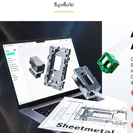
ຂໍ້ມູນທົ່ວໄປ