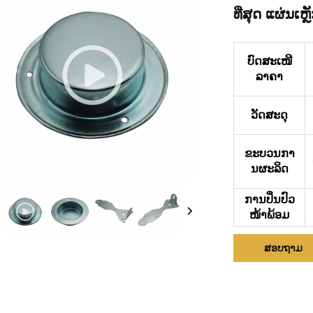
ທີ່ສຸດ ແຜ່ນເ
ບົດສະເໜີ
ລາຄາ
ວັດສະດຸ
ຂະບວນກາ
ນຜະລິດ
ການປິ່ນປົວ
ໜ້າພ້ອມ
ສອບຖາມ