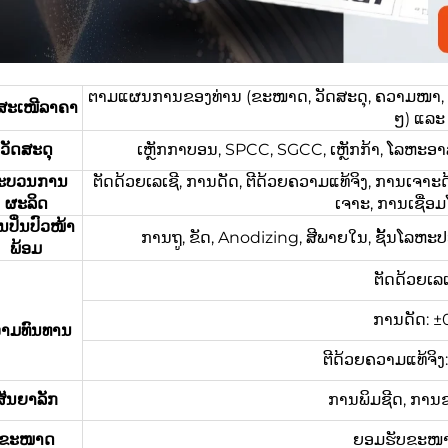
ຕາມແຜນການຂອງທ່ານ (ຂະໜາດ, ວັດສະດຸ, ຄວາມໜາ, ຂໍ້ມ
ດສະເໜີລາຄາ
ໆ) ແລະ 
ວັດສະດຸ
ເຫຼັກກາບອນ, SPCC, SGCC, ເຫຼັກກ້າ, ໂລຫະອາລ
ະບວນການ
ຕັດດ້ວຍເລເຊີ, ການດັດ, ຕີດ້ວຍຄວາມແທ້ຈິງ, ການເຈາະດ
ຜະລິດ
ເຈາະ, ການເຊື່ອ
ປິ່ນປົວໜ້າ
ການຖູ, ຂັດ, Anodizing, ສີພາຍໃນ, ຊັ້ນໂລຫະປ
ພ້ອມ
ຕັດດ້ວຍເລເ
ການດັດ: ±
າມທົນທານ
ຕີດ້ວຍຄວາມແທ້ຈິ
ສັນຍາລັກ
ການພິມຊີດ, ການ
ຂະໜາດ
ຍອມຮັບຂະໜາດທ