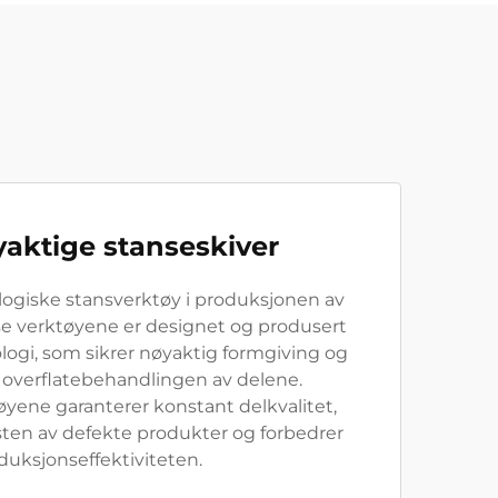
aktige stanseskiver
logiske stansverktøy i produksjonen av
se verktøyene er designet og produsert
ogi, som sikrer nøyaktig formgiving og
å overflatebehandlingen av delene.
tøyene garanterer konstant delkvalitet,
ten av defekte produkter og forbedrer
duksjonseffektiviteten.