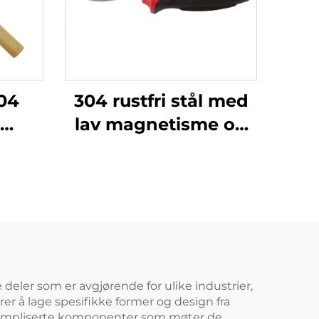
04
304 rustfri stål med
lav magnetisme og
 med
justerbar
åpningsbredde for å
ndighet
klemme fast
 av
gjenstander,
r
justerbare
kombinasjonstanger
deler som er avgjørende for ulike industrier,
er å lage spesifikke former og design fra
ge kompliserte komponenter som møter de