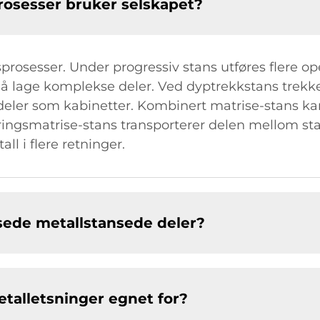
rosesser bruker selskapet?
sprosesser. Under progressiv stans utføres flere 
r å lage komplekse deler. Ved dyptrekkstans trekk
eler som kabinetter. Kombinert matrise-stans kan 
ingsmatrise-stans transporterer delen mellom stas
ll i flere retninger.
sede metallstansede deler?
etalletsninger egnet for?