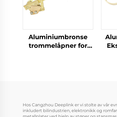
Aluminiumbronse
Alu
trommelåpner for
Ek
jernbølger med
Man
brennbare stoffer
Ton
innen
petroleumssektoren
Hos Cangzhou Deeplink er vi stolte av vår evn
inkludert bilindustrien, elektronikk og romf
metallplater ved hjelp av støper og stansmas