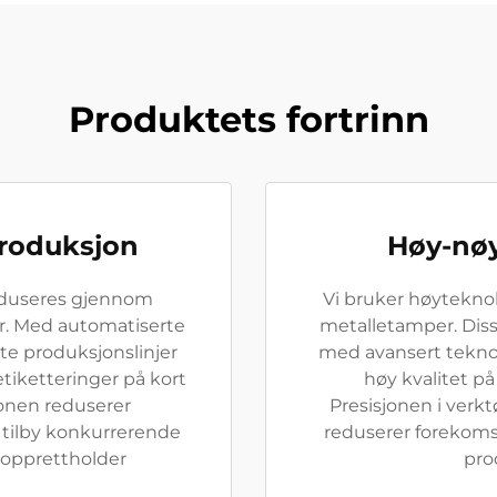
Produktets fortrinn
produksjon
Høy-nøy
roduseres gjennom
Vi bruker høytekno
r. Med automatiserte
metalletamper. Dis
te produksjonslinjer
med avansert teknol
tiketteringer på kort
høy kvalitet p
onen reduserer
Presisjonen i verk
 tilby konkurrerende
reduserer forekoms
i opprettholder
pro