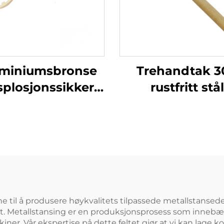
miniumsbronse
Trehandtak 3
splosjonssikker
rustfritt stål
uell Verktøy for
sveiserhammer
 Barrel Wrench
god
Tilpassbar
korrosjonsbesta
for rengjøring
sveiseslagge
e til å produsere høykvalitets tilpassede metallstansede 
art. Metallstansing er en produksjonsprosess som innebær
kiner. Vår ekspertise på dette feltet gjør at vi kan la