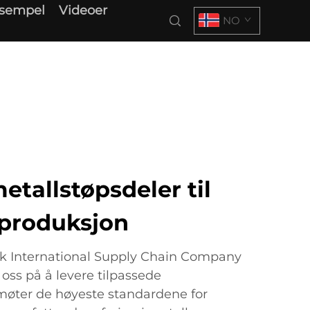
ksempel
Videoer
NO
etallstøpsdeler til
sproduksjon
k International Supply Chain Company
 oss på å levere tilpassede
møter de høyeste standardene for