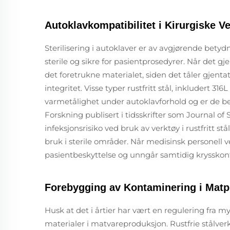
Autoklavkompatibilitet i Kirurgiske V
Sterilisering i autoklaver er av avgjørende betyd
sterile og sikre for pasientprosedyrer. Når det gjel
det foretrukne materialet, siden det tåler gjentat
integritet. Visse typer rustfritt stål, inkludert 31
varmetålighet under autoklavforhold og er de best
Forskning publisert i tidsskrifter som Journal of 
infeksjonsrisiko ved bruk av verktøy i rustfritt s
bruk i sterile områder. Når medisinsk personell vel
pasientbeskyttelse og unngår samtidig krysskon
Forebygging av Kontaminering i Matp
Husk at det i årtier har vært en regulering fra
materialer i matvareproduksjon. Rustfrie stålver