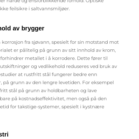
der harde og ensforblikkende forhold. Optiske
ke feilsikre i saltvannsmiljøer.
ehold av brygger
tå korrosjon fra sjøvann, spesielt for sin motstand mot
rialet er pålitelig på grunn av sitt innhold av krom,
forhindrer metallet i å korrodere. Dette fører til
yutskiftninger og vedlikehold reduseres ved bruk av
asestudier at rustfritt stål fungerer bedre enn
ir, på grunn av den lengre levetiden. For eksempel
tfritt stål på grunn av holdbarheten og lave
 bare på kostnadseffektivitet, men også på den
evetid for takstige-systemer, spesielt i kystnære
tri