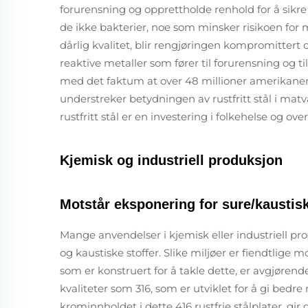
forurensning og opprettholde renhold for å sikre
de ikke bakterier, noe som minsker risikoen fo
dårlig kvalitet, blir rengjøringen kompromittert 
reaktive metaller som fører til forurensning og t
med det faktum at over 48 millioner amerikanere
understreker betydningen av rustfritt stål i matv
rustfritt stål er en investering i folkehelse og o
Kjemisk og industriell produksjon
Motstår eksponering for sure/kaustisk
Mange anvendelser i kjemisk eller industriell pro
og kaustiske stoffer. Slike miljøer er fiendtlige m
som er konstruert for å takle dette, er avgjørende
kvaliteter som 316, som er utviklet for å gi bedr
krominnholdet i dette 416 rustfrie stålplater, gi