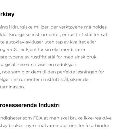
erktøy
ning i kirurgiske miljøer, der verktøyene må holdes
der kirurgiske instrumenter, er rustfritt stål fortsatt
te autoklav-sykluser uten tap av kvalitet eller
6L og 440C, er kjent for sin ekstraordinære
e typene av rustfritt stål for medisinsk bruk.
Surgical Research viser en reduksjon i
tål, noe som gjør dem til den perfekte løsningen for
ger instrumenter i rustfritt stål, sikrer de
taminasjon.
rosesserende Industri
 myndigheter som FDA at man skal bruke ikke-reaktive
ktøy brukes mye i matvareindustrien for å forhindre