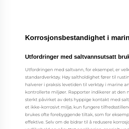
Korrosjonsbestandighet i mari
Utfordringer med saltvannsutsatt bru
Utfordringen med saltvann, for eksempel, er velkj
standardverktøy. Høy saltholdighet fører til rus
halverer i praksis levetiden til verktøy i mari
kontrollerte miljøer. Rapporter indikerer at den ny
sterkt påvirket av dets hyppige kontakt med salt
et ikke-korrosivt miljø, kun fungere tilfredsstille
brukes ofte forebyggende tiltak, som for eksemp
effektive. Selv om de bidrar til å redusere korr