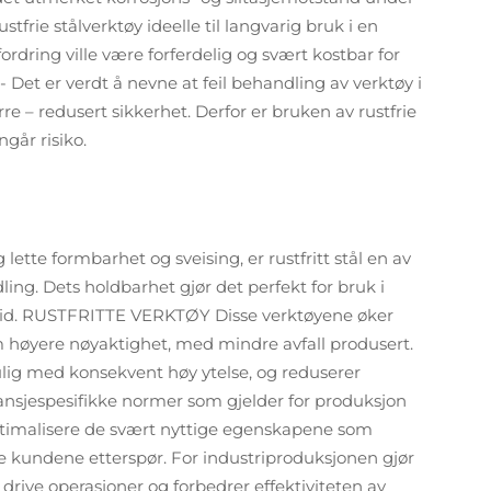
frie stålverktøy ideelle til langvarig bruk i en
fordring ville være forferdelig og svært kostbar for
- Det er verdt å nevne at feil behandling av verktøy i
rre – redusert sikkerhet. Derfor er bruken av rustfrie
ngår risiko.
tte formbarhet og sveising, er rustfritt stål en av
g. Dets holdbarhet gjør det perfekt for bruk i
tid. RUSTFRITTE VERKTØY Disse verktøyene øker
 høyere nøyaktighet, med mindre avfall produsert.
ulig med konsekvent høy ytelse, og reduserer
ransjespesifikke normer som gjelder for produksjon
 optimalisere de svært nyttige egenskapene som
e kundene etterspør. For industriproduksjonen gjør
drive operasjoner og forbedrer effektiviteten av