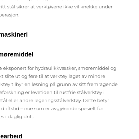
itt stål sikrer at verktøyene ikke vil knekke under
perasjon.
 maskineri
smøremiddel
ofte eksponert for hydraulikkvæsker, smøremiddel og
 slite ut og føre til at verktøy laget av mindre
erktøy tilbyr en løsning på grunn av sitt fremragende
rskning er levetiden til rustfrie stålverktøy i
tål eller andre legeringsstålverktøy. Dette betyr
 driftstid – noe som er avgjørende spesielt for
 i daglig drift.
rearbeid