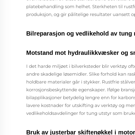
platebehandling som helhet. Sterkheten til rustfr
produksjon, og gir pålitelige resultater uansett o
Bilreparasjon og vedlikehold av tung
Motstand mot hydraulikkvæsker og 
I det harde miljøet i bilverksteder blir verktøy 
andre skadelige løsemidler. Slike forhold kan raskt
holdbare materialer går i stykker. Rustfrie stålv
korrosjonsbeskyttende egenskaper. Ifølge bransjefo
bilapplikasjoner betydelig lengre enn for karbons
lavere kostnader for utskifting av verktøy og mer
vedlikeholdsavdelinger for tung utstyr som brukes
Bruk av justerbar skiftenøkkel i moto