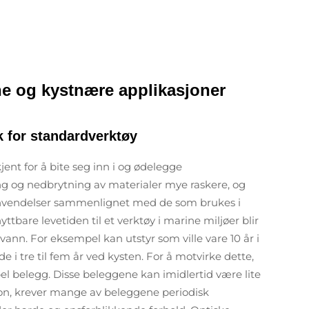
ne og kystnære applikasjoner
k for standardverktøy
ent for å bite seg inn i og ødelegge
ting og nedbrytning av materialer mye raskere, og
ne anvendelser sammenlignet med de som brukes i
ttbare levetiden til et verktøy i marine miljøer blir
vann. For eksempel kan utstyr som ville vare 10 år i
nde i tre til fem år ved kysten. For å motvirke dette,
el belegg. Disse beleggene kan imidlertid være lite
osjon, krever mange av beleggene periodisk