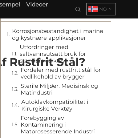
ksempel
Videoer
NO
Innholdsfortegnelse
Korrosjonsbestandighet i marine
og kystnære applikasjoner
Utfordringer med
saltvannsutsatt bruk for
 Rustfrit Stål?
standardverktøy
Fordeler med rustfritt stål for
vedlikehold av brygger
Sterile Miljøer: Medisinsk og
Matindustri
Autoklavkompatibilitet i
Kirurgiske Verktøy
Forebygging av
Kontaminering i
Matprosesserende Industri