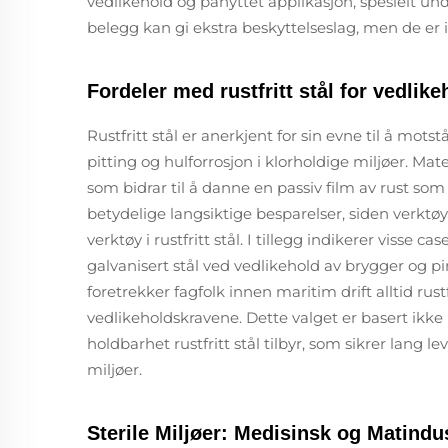
vedlikehold og pånyttet applikasjon, spesielt un
belegg kan gi ekstra beskyttelseslag, men de er ik
Fordeler med rustfritt stål for vedlik
Rustfritt stål er anerkjent for sin evne til å mots
pitting og hulforrosjon i klorholdige miljøer. Mate
som bidrar til å danne en passiv film av rust som 
betydelige langsiktige besparelser, siden verktø
verktøy i rustfritt stål. I tillegg indikerer visse c
galvanisert stål ved vedlikehold av brygger og p
foretrekker fagfolk innen maritim drift alltid rus
vedlikeholdskravene. Dette valget er basert ikke
holdbarhet rustfritt stål tilbyr, som sikrer lang l
miljøer.
Sterile Miljøer: Medisinsk og Matindus