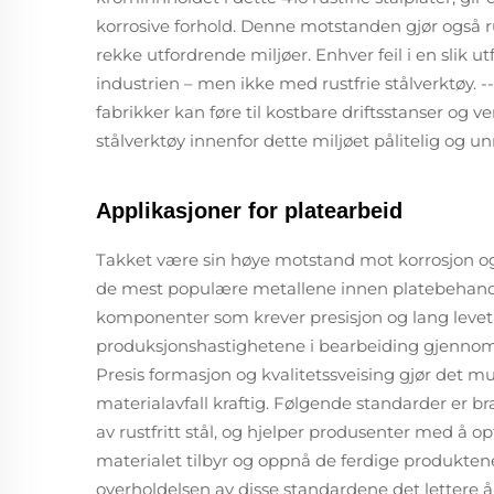
korrosive forhold. Denne motstanden gjør også rust
rekke utfordrende miljøer. Enhver feil i en slik ut
industrien – men ikke med rustfrie stålverktøy. --
fabrikker kan føre til kostbare driftsstanser og ve
stålverktøy innenfor dette miljøet pålitelig og un
Applikasjoner for platearbeid
Takket være sin høye motstand mot korrosjon og le
de mest populære metallene innen platebehandlin
komponenter som krever presisjon og lang leve
produksjonshastighetene i bearbeiding gjennom
Presis formasjon og kvalitetssveising gjør det m
materialavfall kraftig. Følgende standarder er b
av rustfritt stål, og hjelper produsenter med å
materialet tilbyr og oppnå de ferdige produkten
overholdelsen av disse standardene det lettere å 