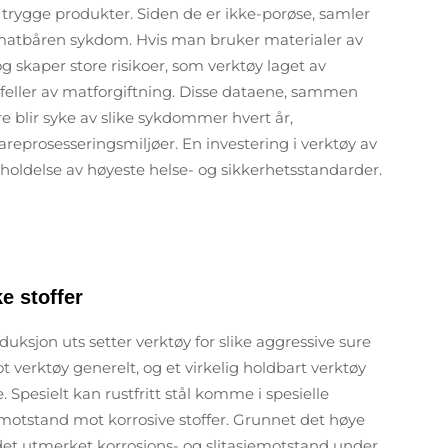
 trygge produkter. Siden de er ikke-porøse, samler
r matbåren sykdom. Hvis man bruker materialer av
og skaper store risikoer, som verktøy laget av
ilfeller av matforgiftning. Disse dataene, sammen
 blir syke av slike sykdommer hvert år,
areprosesseringsmiljøer. En investering i verktøy av
verholdelse av høyeste helse- og sikkerhetsstandarder.
e stoffer
duksjon uts setter verktøy for slike aggressive sure
ot verktøy generelt, og et virkelig holdbart verktøy
. Spesielt kan rustfritt stål komme i spesielle
e motstand mot korrosive stoffer. Grunnet det høye
r det utmerket korrosjons- og slitasjemotstand under