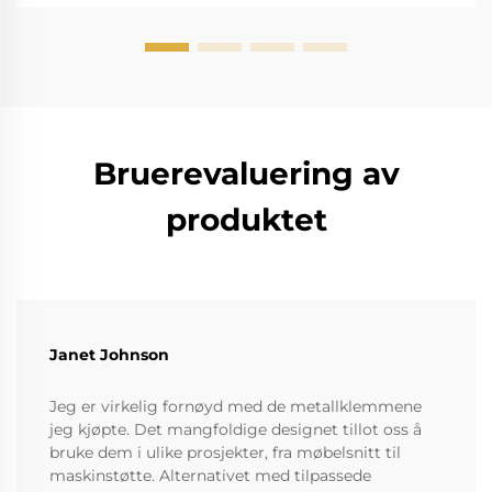
fører til r...
Bruerevaluering av
produktet
Janet Johnson
Jeg er virkelig fornøyd med de metallklemmene
jeg kjøpte. Det mangfoldige designet tillot oss å
bruke dem i ulike prosjekter, fra møbelsnitt til
maskinstøtte. Alternativet med tilpassede