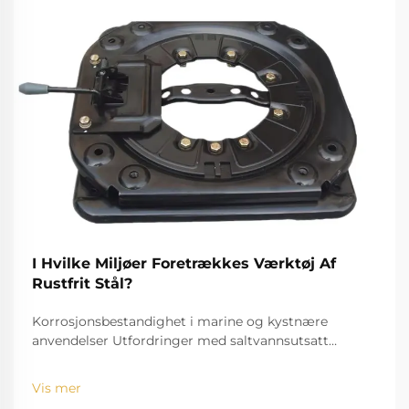
I Hvilke Miljøer Foretrækkes Værktøj Af
Rustfrit Stål?
Korrosjonsbestandighet i marine og kystnære
anvendelser Utfordringer med saltvannsutsatt
standardverktøy Utfordringen med saltvann, for
eksempel, er velkjent for å bide seg inn og rive ned
Vis mer
standardinstrumenter. Den høye saltholdigheten