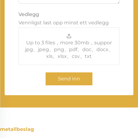
Vedlegg
Vennligst last opp minst ett vedlegg
Up to 3 files，more 30mb，suppor
jpg、jpeg、png、pdf、doc、docx、
xls、xlsx、csv、txt
Send inn
metallbeslag