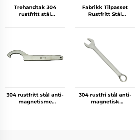
Trehandtak 304
Fabrikk Tilpasset
rustfritt stål
Rustfritt Stål
sveiserhammer med
Platemetall
god
Laserkutting Sveising
korrosjonsbestandighet
Stansing
for rengjøring av
Metalldelproduksjon
sveiseslagger
304 rustfritt stål anti-
304 rustfri stål anti-
magnetisme
magnetisk
korrosjonsbestandig
korrosjonsbestandig
høytemperatur krokfri
kombinasjonsnøkkel
tang rustfri
med høy
smifetjenester
varmetålighet og
produkt
rustfri smiertjeneste