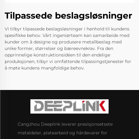
Tilpassede beslagsløsninger
Vi tilbyr tilpassede beslagsløsninger i henhold til kundens
spesifikke behov. Vårt ingeniørteam kan samarbeide med
kunder om å designe og produsere metallbeslag med
unike former, størrelser og bæreevnekrav. Fra den
opprinnelige konstruktionsidéen til den endelige
produksjonen, tilbyr vi omfattende tilpassingstjenester for
å møte kundens mangfoldige behov.
Cangzhou Deeplink leverer presisjonsetsete
metaldeler, platearbeid og hårdevarer for