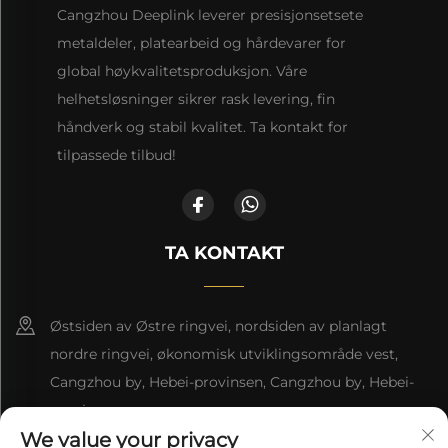
Cangzhou Deeplink leverer presisjonsetsete
metaldeler, platearbeid og hårdevarer for
global høykvalitetsproduksjon. Våre
helhetsløsninger sikrer rask levering, fin
håndverk og stabil kvalitet. Ta kontakt for
tilpassede tilbud!
TA KONTAKT
Østsiden av Østre ringvei, nordsiden av planlagt
nordre ringvei, økonomisk utviklingsområde vest,
Cangzhou by, Hebei-provinsen, Cangzhou by, Hebei-
provinsen
We value your privacy