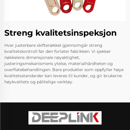
Streng kvalitetsinspeksjon
Hver justerbare skiftenøkkel gjennomgår streng
kvalitetskontroll før den forlater fabrikken. Vi sjekker
nøkkelens dimensjonale nøyaktighet,
justeringsmekanismens ytelse, materialhårdheten og
overflatebehandlingen. Bare produkter som oppfyller høye
kvalitetsstandarder kan leveres til kunder, og gir brukerne
høykvalitets og pålitelige verktøy.