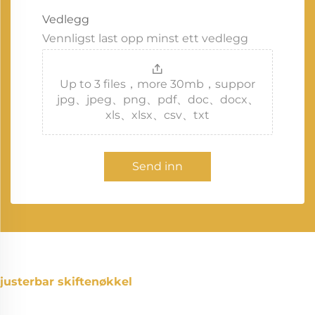
Vedlegg
Vennligst last opp minst ett vedlegg
Up to 3 files，more 30mb，suppor
jpg、jpeg、png、pdf、doc、docx、
xls、xlsx、csv、txt
Send inn
justerbar skiftenøkkel