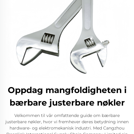
Oppdag mangfoldigheten i
bærbare justerbare nøkler
Velkommen til vår omfattende guide om bærbare
justerbare nøkler, hvor vi fremhever deres betydning innen
hardware- og elektromekanisk industri. Med Cangzhou