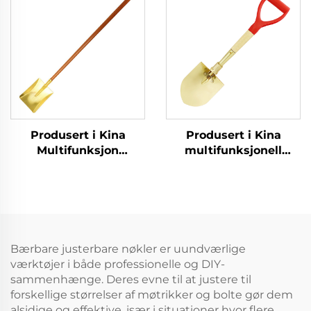
brennbare og
tysk type for bruk i
eksplosive steder
brennbare og
eksplosive miljøer
Produsert i Kina
Produsert i Kina
Multifunksjon
multifunksjonell
firkantet spade med
messing hage gnistfri
trehandt messing til
brettkombinert spade
bruk i kjemiske og
brettspader
eksplosjonsbeskyttende
sektorer
Bærbare justerbare nøkler er uundværlige
værktøjer i både professionelle og DIY-
sammenhænge. Deres evne til at justere til
forskellige størrelser af møtrikker og bolte gør dem
alsidige og effektive, især i situationer hvor flere