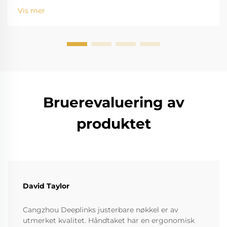
eksempel, er velkjent for å bide seg inn og rive ned
Vis mer
standardinstrumenter. Den høye saltholdigheten
fører til r...
Bruerevaluering av
produktet
David Taylor
Cangzhou Deeplinks justerbare nøkkel er av
utmerket kvalitet. Håndtaket har en ergonomisk