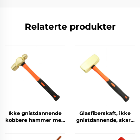
Relaterte produkter
Ikke gnistdannende
Glasfiberskaft, ikke
kobbere hammer med
gnistdannende, skarp
glasfibre skaft,
messingkobber
ballpene hammer til
sleggehammer av