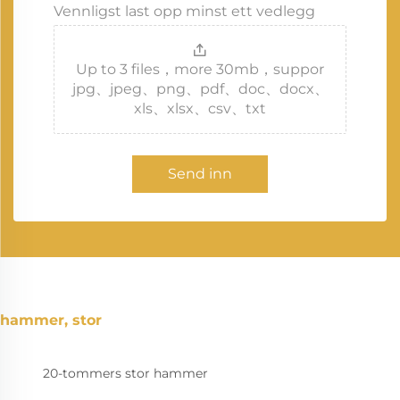
Vennligst last opp minst ett vedlegg
Up to 3 files，more 30mb，suppor
jpg、jpeg、png、pdf、doc、docx、
xls、xlsx、csv、txt
Send inn
hammer, stor
20-tommers stor hammer