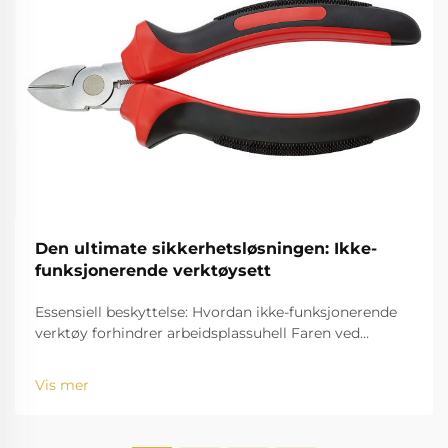
Den ultimate sikkerhetsløsningen: Ikke-
funksjonerende verktøysett
Essensiell beskyttelse: Hvordan ikke-funksjonerende
verktøy forhindrer arbeidsplassuhell Faren ved
gnister i farlige miljøer Arbeidssteder med
farefaktorer for gass-eksplosjon, som
Vis mer
oljeraffineringsgassanlegg, kjemiske anlegg og
gruver, har risikoen for...