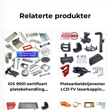
Relaterte produkter
IOS 9001-sertifisert
Platearbeidstjenester
platebehandling,
LCD-TV laserkapping
tilpassede bølgedeler,
bøying dyptrekk
aluminiumspresningstjeneste
aluminium kobber
stansede deler