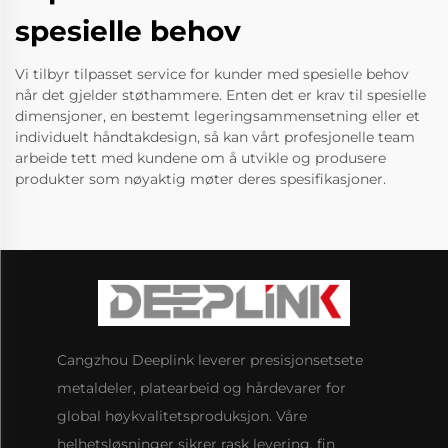
spesielle behov
Vi tilbyr tilpasset service for kunder med spesielle behov
når det gjelder støthammere. Enten det er krav til spesielle
dimensjoner, en bestemt legeringsammensetning eller et
individuelt håndtakdesign, så kan vårt profesjonelle team
arbeide tett med kundene om å utvikle og produsere
produkter som nøyaktig møter deres spesifikasjoner.
Cangzhou Deeplink leverer presisjonsetsete
metaldeler, platearbeid og hårdevarer for
global høykvalitetsproduksjon. Våre
helhetsløsninger sikrer rask levering, fin