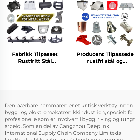
Fabrikk Tilpasset
Producent Tilpassede
Rustfritt Stål
rustfri stål og
Platemetall
aluminiumsplader
Laserkutting Sveising
Værkstedslaserudskæri
Stansing
Stansning
Metalldelproduksjon
Svejsebehandlingservic
Den bærbare hammaren er et kritisk verktøy innen
bygg- og elektromekatronikkindustrien, spesielt for
profesjonelle som er involvert i bygg, riving og tungt
arbeid. Som en del av Cangzhou Deeplink
International Supply Chain Company Limiteds
forpliktelse til kvalitet, er vår bærbare hammare