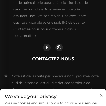
et de quincaillerie pour la fabrication haut de
gamme mondiale. Nos services intégrés
assurent une livraison rapide, une excellente
qualité artisanale et une stabilité de qualité.
Contactez-nous pour obtenir un devis
personnalisé !
CONTACTEZ-NOUS
Côté est de la route périphérique nord projetée, côté
sud de la zone ouest du district économique de
développement, ville de Cangzhou, province du Hebei
We value your privacy
+86-18617745678
We use cookies and similar tools to provide our services.