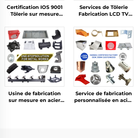
Certification IOS 9001
Services de Tôlerie
Tôlerie sur mesure
Fabrication LCD TV
Pièces pliées en
Découpe Laser Pliage
aluminium Découpe à
Emboutissage Profond
l' laser
Pièces embouties en
aluminium et cuivre
Usine de fabrication
Service de fabrication
sur mesure en acier
personnalisée en acier
inoxydable Découpe
inoxydable et
laser de tôlerie
aluminium, découpe
Soudage
au laser,
Emboutissage
emboutissage,
Fabrication de tôlerie
soudage et usinage de