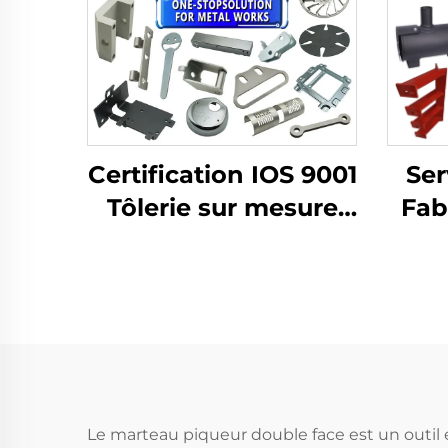
Certification IOS 9001
Ser
Tôlerie sur mesure
Fab
Pièces pliées en
D
aluminium Découpe
Plia
à l' laser
P
alu
Le marteau piqueur double face est un outil e