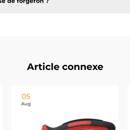
e de forgeron ?
Article connexe
05
Aug