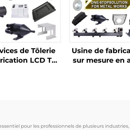
Usine de fabric
vices de Tôlerie
sur mesure en a
rication LCD TV
inoxydable Déc
écoupe Laser
laser de tôler
ge Emboutissage
Soudage
rofond Pièces
Emboutissa
embouties en
Fabrication de tô
minium et cuivre
ssentiel pour les professionnels de plusieurs industries,