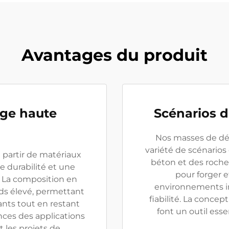
Avantages du produit
age haute
Scénarios d
Nos masses de dé
variété de scénarios 
 partir de matériaux
béton et des roche
ne durabilité et une
pour forger 
. La composition en
environnements ind
ids élevé, permettant
fiabilité. La conce
ants tout en restant
font un outil esse
nces des applications
t les projets de