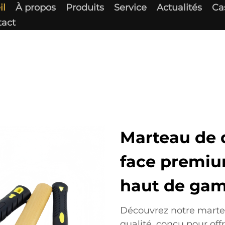
il
À propos
Produits
Service
Actualités
Ca
tact
Marteau de 
face premium
haut de ga
Découvrez notre marte
qualité, conçu pour offr