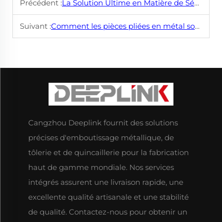
Précédent :
La Solution Ultime en Matière de Sécurité : Jeu d'Outils Antidétonation
Suivant :
Comment les pièces pliées en métal sont-elles adaptées à des besoins spécifiques ?
Cangzhou Deeplink fournit des solutions
précises d'emboutissage métallique, de
tôlerie et de quincaillerie pour la fabrication
haut de gamme mondiale. Nos services
intégrés assurent une livraison rapide, une
excellente qualité artisanale et une stabilité
de qualité. Contactez-nous pour obtenir un