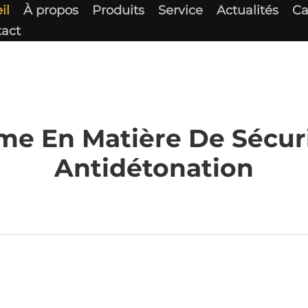
il
À propos
Produits
Service
Actualités
Ca
act
me En Matière De Sécuri
Antidétonation