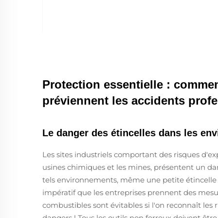
Protection essentielle : comment
préviennent les accidents prof
Le danger des étincelles dans les e
Les sites industriels comportant des risques d'expl
usines chimiques et les mines, présentent un da
tels environnements, même une petite étincelle 
impératif que les entreprises prennent des mesur
combustibles sont évitables si l'on reconnaît les 
dangers ! Tous les outils non ferreux doivent être