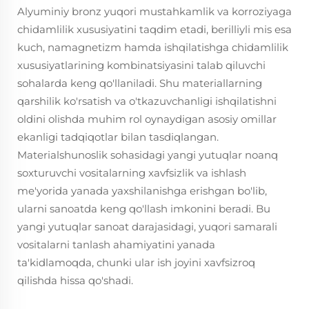
Alyuminiy bronz yuqori mustahkamlik va korroziyaga
chidamlilik xususiyatini taqdim etadi, berilliyli mis esa
kuch, namagnetizm hamda ishqilatishga chidamlilik
xususiyatlarining kombinatsiyasini talab qiluvchi
sohalarda keng qo'llaniladi. Shu materiallarning
qarshilik ko'rsatish va o'tkazuvchanligi ishqilatishni
oldini olishda muhim rol oynaydigan asosiy omillar
ekanligi tadqiqotlar bilan tasdiqlangan.
Materialshunoslik sohasidagi yangi yutuqlar noanq
soxturuvchi vositalarning xavfsizlik va ishlash
me'yorida yanada yaxshilanishga erishgan bo'lib,
ularni sanoatda keng qo'llash imkonini beradi. Bu
yangi yutuqlar sanoat darajasidagi, yuqori samarali
vositalarni tanlash ahamiyatini yanada
ta'kidlamoqda, chunki ular ish joyini xavfsizroq
qilishda hissa qo'shadi.