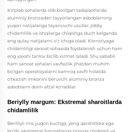
Ko'plab sohalarda olib borilgan tadqiqotlarda,
aluminiy bronzadan tayyorlangan asboblarning
yuqori natijalariga tayanuvchi usullar, jiddiy
chidamlilik va ishqilarga chiqishga duch kelganda
eng qulay natijalarni o'z ichiga oladi. Korroziyaga
chidamliligi sanoat sohasida foydalanish uchun ham
eng yaxshi tanlov bo'lib xizmat qiladi. Shu sababli
ham sanoat sohalari xavfsizlik jihatdan muhim
bo'lgan operatsiyalarni kamroq xavfli holatda
o'tkazish imkonini beruvchi aluminiy bronza
asboblarni doim afzal ko'radilar.
Beriylly margum: Ekstremal sharoitlarda
chidamlilik
Berilliyli mis yuqori kuchga, yeng qarshilikka ega
bo'lib, ekstremal haroratlarga ta'sirga chidamli va