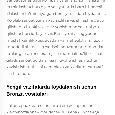
Sanoat sohasidagi kompaniyalar ishonchli ishlashini
ta'minlash uchun qiyin vaziyatlarda ham ishonchli
ishlashini ta'minlaydigan berilliy misidan foydalanadi.
Ko'plab sanoat turlari xavfsizlikni yaxshilashni da'vo
qilishadi, chunki vositalar yonish manbalarini yo'q
qilish uchun juda yaxshi. Berilliy misining yuqori
mustahkamlik xususiyatlari va mahsulotning uzun
muddatli xizmat ko'rsatishi innovatorlar tomonidan
tanlangan atmosfera tejash materiali bo'lib xizmat
qiladi, sanoat qoidalariga muvofiq ishlash uchun
xavfsiz ish muhitini ta'minlash va xavflarni bartaraf
etish uchun.
Yengil vazifalarda foydalanish uchun
Bronza vositalari
Latun ёрдамида ёсиланган ёнгичлар енгил
маҳсулотлардан фойдаланиш керак бўлганда