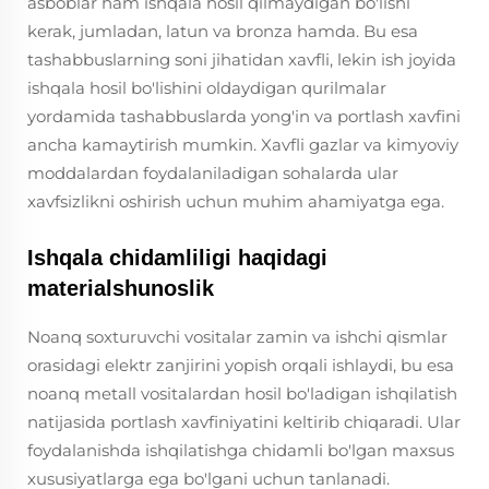
asboblar ham ishqala hosil qilmaydigan bo'lishi
kerak, jumladan, latun va bronza hamda. Bu esa
tashabbuslarning soni jihatidan xavfli, lekin ish joyida
ishqala hosil bo'lishini oldaydigan qurilmalar
yordamida tashabbuslarda yong'in va portlash xavfini
ancha kamaytirish mumkin. Xavfli gazlar va kimyoviy
moddalardan foydalaniladigan sohalarda ular
xavfsizlikni oshirish uchun muhim ahamiyatga ega.
Ishqala chidamliligi haqidagi
materialshunoslik
Noanq soxturuvchi vositalar zamin va ishchi qismlar
orasidagi elektr zanjirini yopish orqali ishlaydi, bu esa
noanq metall vositalardan hosil bo'ladigan ishqilatish
natijasida portlash xavfiniyatini keltirib chiqaradi. Ular
foydalanishda ishqilatishga chidamli bo'lgan maxsus
xususiyatlarga ega bo'lgani uchun tanlanadi.