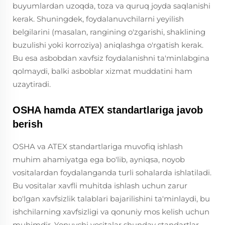
buyumlardan uzoqda, toza va quruq joyda saqlanishi
kerak. Shuningdek, foydalanuvchilarni yeyilish
belgilarini (masalan, rangining o'zgarishi, shaklining
buzulishi yoki korroziya) aniqlashga o'rgatish kerak.
Bu esa asbobdan xavfsiz foydalanishni ta'minlabgina
qolmaydi, balki asboblar xizmat muddatini ham
uzaytiradi.
OSHA hamda ATEX standartlariga javob
berish
OSHA va ATEX standartlariga muvofiq ishlash
muhim ahamiyatga ega bo'lib, ayniqsa, noyob
vositalardan foydalanganda turli sohalarda ishlatiladi.
Bu vositalar xavfli muhitda ishlash uchun zarur
bo'lgan xavfsizlik talablari bajarilishini ta'minlaydi, bu
ishchilarning xavfsizligi va qonuniy mos kelish uchun
muhimdir. Yonuvchi vositalar shunday standartlar