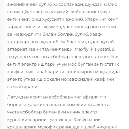
ажойиб ечим бўлиб ҳисобланади, шундай қилиб
кичик дўконлар ва умумий фойдаланиш учун
ёнгич ёқтириш хусусияти ажойиб. Уларнинг кенг
тарқалганлиги, эҳтимол, уларнинг арзон нархли
ва мавжудлиги билан боғлиқ бўлиб, хавф-
хатарлардан сақланиб, маблағ жиҳатдан қулай
алтернативани таъминлайди. Maxfiylik siyosati. 9,
латундан ясилган асбоблар электрон таъмир ёки
енгил электр ишлари учун мос бўлган антистатик
хавфсизлик талабларини қониқтириш мақсадида
электр ўтказиш орқали ноҳавфсизлик хавфини
камайтиради.
Латундан ясилган асбобларнинг афзаллиги
борлиги ҳолатида ишлаш кимёвий ҳаракатга
чуста асбоблар билан ёки кичик электр
кўрсаткичларини тузатишда. Хавфсизлик
қоидаларига мувофиқ равишда ишлаб чиқишни