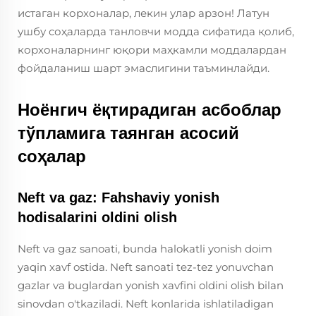
истаган корхоналар, лекин улар арзон! Латун
ушбу соҳаларда танловчи модда сифатида қолиб,
корхоналарнинг юқори маҳкамли моддалардан
фойдаланиш шарт эмаслигини таъминлайди.
Ноёнгич ёқтирадиган асбоблар
тўпламига таянган асосий
соҳалар
Neft va gaz: Fahshaviy yonish
hodisalarini oldini olish
Neft va gaz sanoati, bunda halokatli yonish doim
yaqin xavf ostida. Neft sanoati tez-tez yonuvchan
gazlar va buglardan yonish xavfini oldini olish bilan
sinovdan o'tkaziladi. Neft konlarida ishlatiladigan