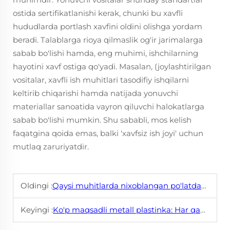
ostida sertifikatlanishi kerak, chunki bu xavfli
hududlarda portlash xavfini oldini olishga yordam
beradi. Talablarga rioya qilmaslik og'ir jarimalarga
sabab bo'lishi hamda, eng muhimi, ishchilarning
hayotini xavf ostiga qo'yadi. Masalan, (joylashtirilgan
vositalar, xavfli ish muhitlari tasodifiy ishqilarni
keltirib chiqarishi hamda natijada yonuvchi
materiallar sanoatida vayron qiluvchi halokatlarga
sabab bo'lishi mumkin. Shu sababli, mos kelish
faqatgina qoida emas, balki 'xavfsiz ish joyi' uchun
mutlaq zaruriyatdir.
Oldingi :
Qaysi muhitlarda nixoblangan po'latdan tayyorlangan asboblar afzal ko'riladi?
Keyingi :
Ko'p maqsadli metall plastinka: Har qanday sozlamalar uchun yechimlar