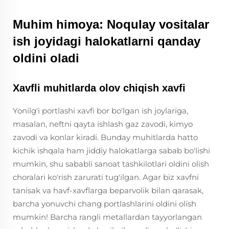
Muhim himoya: Noqulay vositalar
ish joyidagi halokatlarni qanday
oldini oladi
Xavfli muhitlarda olov chiqish xavfi
Yonilg'i portlashi xavfi bor bo'lgan ish joylariga,
masalan, neftni qayta ishlash gaz zavodi, kimyo
zavodi va konlar kiradi. Bunday muhitlarda hatto
kichik ishqala ham jiddiy halokatlarga sabab bo'lishi
mumkin, shu sababli sanoat tashkilotlari oldini olish
choralari ko'rish zarurati tug'ilgan. Agar biz xavfni
tanisak va havf-xavflarga beparvolik bilan qarasak,
barcha yonuvchi chang portlashlarini oldini olish
mumkin! Barcha rangli metallardan tayyorlangan