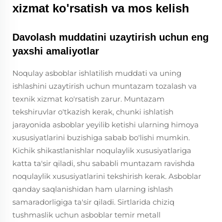
xizmat ko'rsatish va mos kelish
Davolash muddatini uzaytirish uchun eng
yaxshi amaliyotlar
Noqulay asboblar ishlatilish muddati va uning
ishlashini uzaytirish uchun muntazam tozalash va
texnik xizmat ko'rsatish zarur. Muntazam
tekshiruvlar o'tkazish kerak, chunki ishlatish
jarayonida asboblar yeyilib ketishi ularning himoya
xususiyatlarini buzishiga sabab bo'lishi mumkin.
Kichik shikastlanishlar noqulaylik xususiyatlariga
katta ta'sir qiladi, shu sababli muntazam ravishda
noqulaylik xususiyatlarini tekshirish kerak. Asboblar
qanday saqlanishidan ham ularning ishlash
samaradorligiga ta'sir qiladi. Sirtlarida chiziq
tushmaslik uchun asboblar temir metall