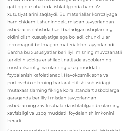
qattiqqina sohalarda ishlatilganda ham o'z
xususiyatlarini saqlaydi. Bu materiallar korroziyaga
ham chidamli, shuningdek, misdan tayyorlangan
asboblar ishlatishda hosil bo'ladigan ishqilarning
oldini olish xususiyatiga ega bo'ladi, chunki ular
ferromagnit bo'lmagan materialdan tayyorlanadi.
Barcha bu xususiyatlar berilliyli misning muvozanatli
tarkibi hisobiga erishiladi, natijada asboblarning
mustahkamligi va ularning uzoq muddatli
foydalanish kafolatlanadi. Havokosmik soha va
portlovchi o'qlarning bartaraf etilishi sohasidagi
mutaxassislarning fikriga ko'ra, standart asboblarga
qaraganda berilliyli misdan tayyorlangan
asboblarning xavfli sohalarda ishlatilganda ularning
xavfsizligi va uzoq muddatli foydalanish imkonini
beradi.