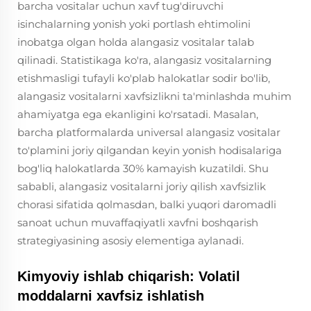
barcha vositalar uchun xavf tug'diruvchi
isinchalarning yonish yoki portlash ehtimolini
inobatga olgan holda alangasiz vositalar talab
qilinadi. Statistikaga ko'ra, alangasiz vositalarning
etishmasligi tufayli ko'plab halokatlar sodir bo'lib,
alangasiz vositalarni xavfsizlikni ta'minlashda muhim
ahamiyatga ega ekanligini ko'rsatadi. Masalan,
barcha platformalarda universal alangasiz vositalar
to'plamini joriy qilgandan keyin yonish hodisalariga
bog'liq halokatlarda 30% kamayish kuzatildi. Shu
sababli, alangasiz vositalarni joriy qilish xavfsizlik
chorasi sifatida qolmasdan, balki yuqori daromadli
sanoat uchun muvaffaqiyatli xavfni boshqarish
strategiyasining asosiy elementiga aylanadi.
Kimyoviy ishlab chiqarish: Volatil
moddalarni xavfsiz ishlatish