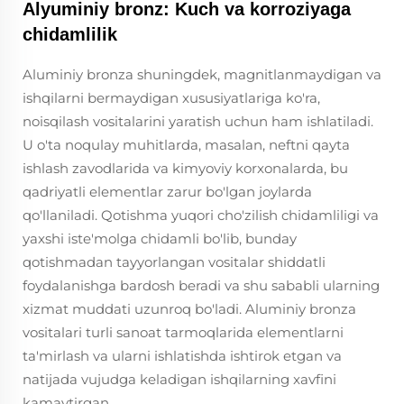
Alyuminiy bronz: Kuch va korroziyaga
chidamlilik
Aluminiy bronza shuningdek, magnitlanmaydigan va
ishqilarni bermaydigan xususiyatlariga ko'ra,
noisqilash vositalarini yaratish uchun ham ishlatiladi.
U o'ta noqulay muhitlarda, masalan, neftni qayta
ishlash zavodlarida va kimyoviy korxonalarda, bu
qadriyatli elementlar zarur bo'lgan joylarda
qo'llaniladi. Qotishma yuqori cho'zilish chidamliligi va
yaxshi iste'molga chidamli bo'lib, bunday
qotishmadan tayyorlangan vositalar shiddatli
foydalanishga bardosh beradi va shu sababli ularning
xizmat muddati uzunroq bo'ladi. Aluminiy bronza
vositalari turli sanoat tarmoqlarida elementlarni
ta'mirlash va ularni ishlatishda ishtirok etgan va
natijada vujudga keladigan ishqilarning xavfini
kamaytirgan.