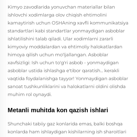
Kimyo zavodlarida yonuvchan materiallar bilan
ishlovchi xodimlarga olov chiqish ehtimolini
kamaytirish uchun OSHAning xavfli kommunikatsiya
standartlari kabi standartlar yonmaydigan asboblar
ishlatilishini talab qiladi. Ular xodimlarni zararli
kimyoviy moddalardan va ehtimoliy halokatlardan
himoya qilish uchun mo'ljallangan. Asboblar
xavfsizligi: Ish uchun to'g'ri asbob - yonmaydigan
asboblar ustida ishlashga e'tibor qaratish... kerakli
vaqtida foydalanishga tayyor! Yonmaydigan asboblar
sanoat tushkunliklarini va halokatlarni oldini olishda
muhim rol oynaydi.
Metanli muhitda kon qazish ishlari
Shunchaki tabiiy gaz konlarida emas, balki boshqa
konlarda ham ishlaydigan kishilarning ish sharoitlari