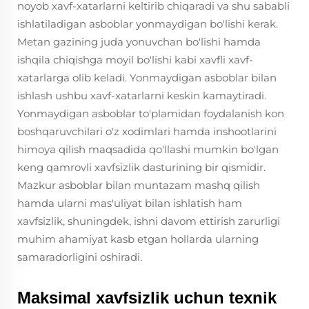
noyob xavf-xatarlarni keltirib chiqaradi va shu sababli
ishlatiladigan asboblar yonmaydigan bo'lishi kerak.
Metan gazining juda yonuvchan bo'lishi hamda
ishqila chiqishga moyil bo'lishi kabi xavfli xavf-
xatarlarga olib keladi. Yonmaydigan asboblar bilan
ishlash ushbu xavf-xatarlarni keskin kamaytiradi.
Yonmaydigan asboblar to'plamidan foydalanish kon
boshqaruvchilari o'z xodimlari hamda inshootlarini
himoya qilish maqsadida qo'llashi mumkin bo'lgan
keng qamrovli xavfsizlik dasturining bir qismidir.
Mazkur asboblar bilan muntazam mashq qilish
hamda ularni mas'uliyat bilan ishlatish ham
xavfsizlik, shuningdek, ishni davom ettirish zarurligi
muhim ahamiyat kasb etgan hollarda ularning
samaradorligini oshiradi.
Maksimal xavfsizlik uchun texnik