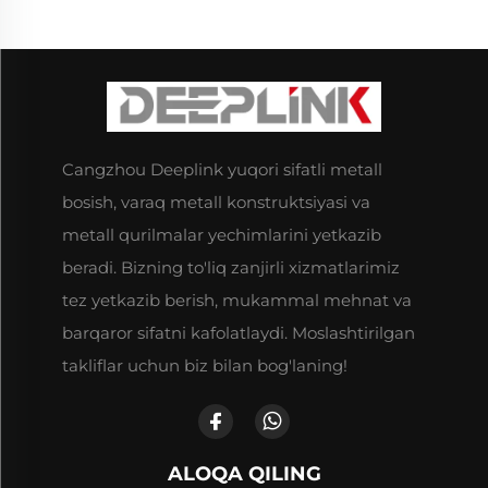
Cangzhou Deeplink yuqori sifatli metall
bosish, varaq metall konstruktsiyasi va
metall qurilmalar yechimlarini yetkazib
beradi. Bizning to'liq zanjirli xizmatlarimiz
tez yetkazib berish, mukammal mehnat va
barqaror sifatni kafolatlaydi. Moslashtirilgan
takliflar uchun biz bilan bog'laning!
ALOQA QILING