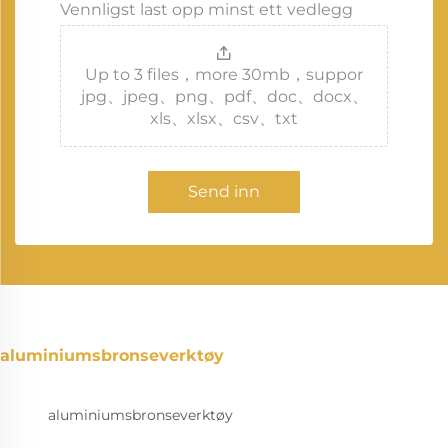
Vennligst last opp minst ett vedlegg
Up to 3 files，more 30mb，suppor
jpg、jpeg、png、pdf、doc、docx、
xls、xlsx、csv、txt
Send inn
aluminiumsbronseverktøy
aluminiumsbronseverktøy