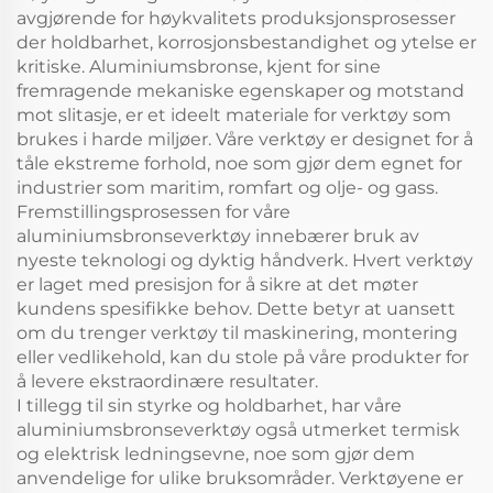
avgjørende for høykvalitets produksjonsprosesser
der holdbarhet, korrosjonsbestandighet og ytelse er
kritiske. Aluminiumsbronse, kjent for sine
fremragende mekaniske egenskaper og motstand
mot slitasje, er et ideelt materiale for verktøy som
brukes i harde miljøer. Våre verktøy er designet for å
tåle ekstreme forhold, noe som gjør dem egnet for
industrier som maritim, romfart og olje- og gass.
Fremstillingsprosessen for våre
aluminiumsbronseverktøy innebærer bruk av
nyeste teknologi og dyktig håndverk. Hvert verktøy
er laget med presisjon for å sikre at det møter
kundens spesifikke behov. Dette betyr at uansett
om du trenger verktøy til maskinering, montering
eller vedlikehold, kan du stole på våre produkter for
å levere ekstraordinære resultater.
I tillegg til sin styrke og holdbarhet, har våre
aluminiumsbronseverktøy også utmerket termisk
og elektrisk ledningsevne, noe som gjør dem
anvendelige for ulike bruksområder. Verktøyene er