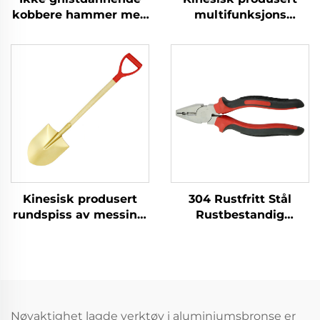
kobbere hammer med
multifunksjons
glasfibre skaft,
kvadratisk spade med
ballpene hammer til
håndtak av glasfiber
brennbare og
og messing, for bruk i
eksplosive steder
eksplosjonssikre
sektorer
Kinesisk produsert
304 Rustfritt Stål
rundspiss av messing,
Rustbestandig
ikke gnistdannende,
Korrosjonsbestandig
med treskaft, for bruk
Lav-
i eksplosjonsfarlige
intensitetsmagnetisme
miljøer
med Skjære- og
Holderfunksjon
Linjemannstange
Nøyaktighet lagde verktøy i aluminiumsbronse er