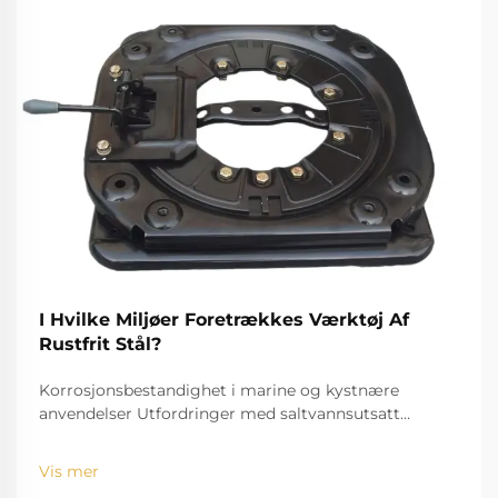
I Hvilke Miljøer Foretrækkes Værktøj Af
Rustfrit Stål?
Korrosjonsbestandighet i marine og kystnære
anvendelser Utfordringer med saltvannsutsatt
standardverktøy Utfordringen med saltvann, for
eksempel, er velkjent for å bide seg inn og rive ned
Vis mer
standardinstrumenter. Den høye saltholdigheten