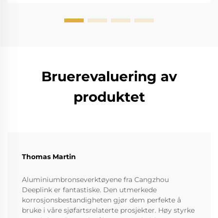
fører til r...
Bruerevaluering av
produktet
Thomas Martin
Aluminiumbronseverktøyene fra Cangzhou
Deeplink er fantastiske. Den utmerkede
korrosjonsbestandigheten gjør dem perfekte å
bruke i våre sjøfartsrelaterte prosjekter. Høy styrke