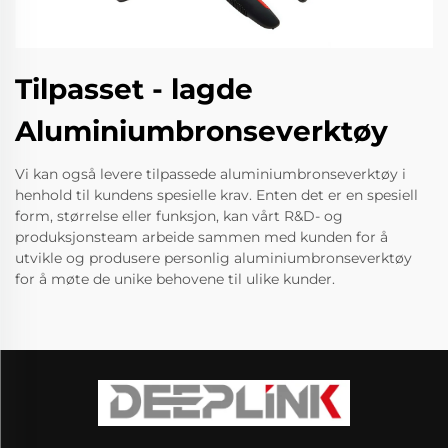
Tilpasset - lagde
Aluminiumbronseverktøy
Vi kan også levere tilpassede aluminiumbronseverktøy i
henhold til kundens spesielle krav. Enten det er en spesiell
form, størrelse eller funksjon, kan vårt R&D- og
produksjonsteam arbeide sammen med kunden for å
utvikle og produsere personlig aluminiumbronseverktøy
for å møte de unike behovene til ulike kunder.