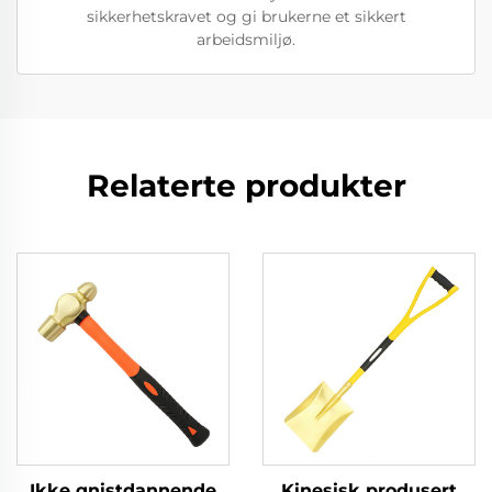
sikkerhetskravet og gi brukerne et sikkert
arbeidsmiljø.
Relaterte produkter
Ikke gnistdannende
Kinesisk produsert