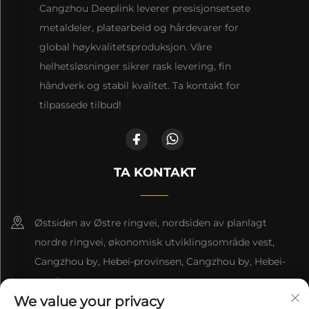
Cangzhou Deeplink leverer presisjonsetsete
metaldeler, platearbeid og hårdevarer for
global høykvalitetsproduksjon. Våre
helhetsløsninger sikrer rask levering, fin
håndverk og stabil kvalitet. Ta kontakt for
tilpassede tilbud!
TA KONTAKT
Østsiden av Østre ringvei, nordsiden av planlagt
nordre ringvei, økonomisk utviklingsområde vest,
Cangzhou by, Hebei-provinsen, Cangzhou by, Hebei-
provinsen
We value your privacy