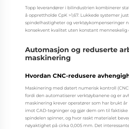
Topp leverandører i bilindustrien kombinerer stat
å opprettholde CpK >1,67. Lukkede systemer just
spindelhastigheter og verktøykompenseringer nå
konsekvent kvalitet uten konstant menneskelig 
Automasjon og reduserte ar
maskinering
Hvordan CNC-redusere avhengighet
Maskinering med datert numerisk kontroll (CNC) r
fordi den automatiserer verktøybanene og er avh
maskinering krever operatører som har brukt år
imot CAD-tegninger og gjør dem om til faktiske 
spindelen spinner, og hvor raskt materialet bev
nøyaktighet på cirka 0,005 mm. Det interessant