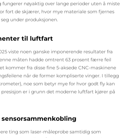
 fungerer nøyaktig over lange perioder uten å miste
or fort de skjærer, hvor mye materiale som fjernes
 seg under produksjonen.
ter til luftfart
025 viste noen ganske imponerende resultater fra
denne måten hadde omtrent 63 prosent færre feil
aket kommer fra disse fine 5-aksede CNC-maskinene
ingsfeilene når de former kompliserte vinger. I tillegg
krometer), noe som betyr mye for hvor godt fly kan
v presisjon er i grunn det moderne luftfart kjører på
og sensorsammenkobling
ere ting som laser-måleprobe samtidig som