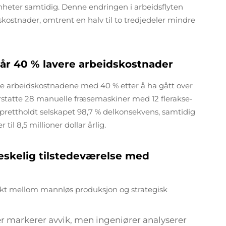
 enheter samtidig. Denne endringen i arbeidsflyten
dskostnader, omtrent en halv til to tredjedeler mindre
når 40 % lavere arbeidskostnader
te arbeidskostnadene med 40 % etter å ha gått over
erstatte 28 manuelle fræsemaskiner med 12 flerakse-
rettholdt selskapet 98,7 % delkonsekvens, samtidig
il 8,5 millioner dollar årlig.
skelig tilstedeværelse med
ekt mellom mannløs produksjon og strategisk
 markerer avvik, men ingeniører analyserer