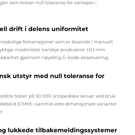
er som krever null toleranse for variasjon i
 drift i delens uniformitet
eskelige feilvariasjoner som er iboende i manuelt
yktige maskinister kanskje produserer ±0,1 mm
akbarhet gjennom nøyaktig G-kode-eksekvering.
sk utstyr med null toleranse for
tåtte tester på 50 000 ortopediske skruer ved bruk
lebord (CMM) i sanntid viste dimensjonale varianter
r.
 og lukkede tilbakemeldingssystemer