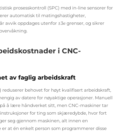
istisk prosesskontroll (SPC) med in-line sensorer for
erer automatisk til matingshastigheter,
r avvik oppdages utenfor ±3σ grenser, og sikrer
overvåkning.
beidskostnader i CNC-
 av faglig arbeidskraft
eduserer behovet for høyt kvalifisert arbeidskraft,
engig av datere for nøyaktige operasjoner. Manuell
 på å lære håndverket sitt, men CNC-maskiner tar
instruksjoner for ting som skjæredybde, hvor fort
eger seg gjennom maskinen, alt innen en
e er at én enkelt person som programmerer disse