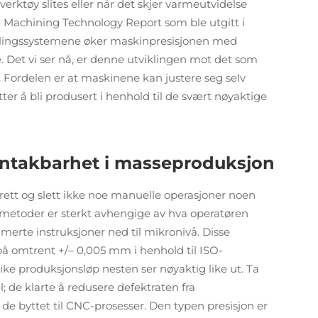
erktøy slites eller når det skjer varmeutvidelse
ra Machining Technology Report som ble utgitt i
oblingssystemene øker maskinpresisjonen med
. Det vi ser nå, er denne utviklingen mot det som
 Fordelen er at maskinene kan justere seg selv
tter å bli produsert i henhold til de svært nøyaktige
entakbarhet i masseproduksjon
ett og slett ikke noe manuelle operasjoner noen
dmetoder er sterkt avhengige av hva operatøren
erte instruksjoner ned til mikronivå. Disse
å omtrent +/– 0,005 mm i henhold til ISO-
like produksjonsløp nesten ser nøyaktig like ut. Ta
; de klarte å redusere defektraten fra
de byttet til CNC-prosesser. Den typen presisjon er