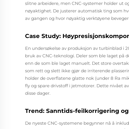
slitne arbeidere, men CNC-systemer holder ut og
nøyaktighet. De justerer automatisk ting som hv
av gangen og hvor nøyaktig verktøyene beveger
Case Study: Høypresisjonskomponen
En undersøkelse av produksjon av turbinblad i 2
bruk av CNC-teknologi. Deler som ble laget på 
enn de som ble laget manuelt. Det store overt
som rett og slett ikke gjør de irriterende plasser
holder de overflatene glatte nok (under 8 Ra mi
fly og spare drivstoff i jetmotorer. Dette nivået a
disse dager.
Trend: Sanntids-feilkorrigering 
De nyeste CNC-systemene begynner nå å inklud