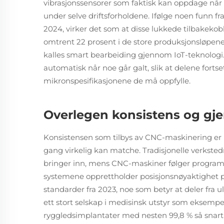
vibrasjonssensorer som faktisk kan oppdage når v
under selve driftsforholdene. Ifølge noen funn f
2024, virker det som at disse lukkede tilbakek
omtrent 22 prosent i de store produksjonsløpene
kalles smart bearbeiding gjennom IoT-teknologi.
automatisk når noe går galt, slik at delene fortse
mikronspesifikasjonene de må oppfylle.
Overlegen konsistens og gj
Konsistensen som tilbys av CNC-maskinering er r
gang virkelig kan matche. Tradisjonelle verkste
bringer inn, mens CNC-maskiner følger programm
systemene opprettholder posisjonsnøyaktighet p
standarder fra 2023, noe som betyr at deler fra u
ett stort selskap i medisinsk utstyr som eksempel
ryggledsimplantater med nesten 99,8 % så snart 