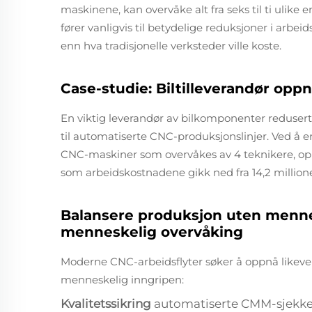
maskinene, kan overvåke alt fra seks til ti ulike
fører vanligvis til betydelige reduksjoner i arbei
enn hva tradisjonelle verksteder ville koste.
Case-studie: Biltilleverandør opp
En viktig leverandør av bilkomponenter reduser
til automatiserte CNC-produksjonslinjer. Ved å 
CNC-maskiner som overvåkes av 4 teknikere, opp
som arbeidskostnadene gikk ned fra 14,2 millioner t
Balansere produksjon uten menne
menneskelig overvåking
Moderne CNC-arbeidsflyter søker å oppnå likev
menneskelig inngripen:
Kvalitetssikring
automatiserte CMM-sjekker