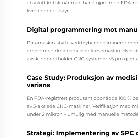
absolutt kritisk når man har å gjøre med FDA-regl
livreddende utstyr.
Digital programmering mot manuell
Datamaskin-styrte verktøybaner eliminerer menn
arbeid med dreiebenk eller fræsemaskin. Hvor d
avvik, opprettholder CNC-systemer <5 μm gjent
Case Study: Produksjon av medisin
varians
En FDA-registrert produsent oppnådde 100 % bes
av 5-akslede CNC-maskiner. Verifikasjon med må
under 2 mikron – umulig med manuelle metode
Strategi: Implementering av SPC