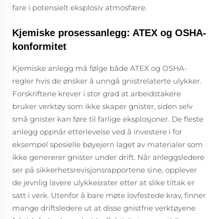
fare i potensielt eksplosiv atmosfære.
Kjemiske prosessanlegg: ATEX og OSHA-
konformitet
Kjemiske anlegg må følge både ATEX og OSHA-
regler hvis de ønsker å unngå gnistrelaterte ulykker.
Forskriftene krever i stor grad at arbeidstakere
bruker verktøy som ikke skaper gnister, siden selv
små gnister kan føre til farlige eksplosjoner. De fleste
anlegg oppnår etterlevelse ved å investere i for
eksempel spesielle bøyejern laget av materialer som
ikke genererer gnister under drift. Når anleggsledere
ser på sikkerhetsrevisjonsrapportene sine, opplever
de jevnlig lavere ulykkesrater etter at slike tiltak er
satt i verk. Utenfor å bare møte lovfestede krav, finner
mange driftsledere ut at disse gnistfrie verktøyene