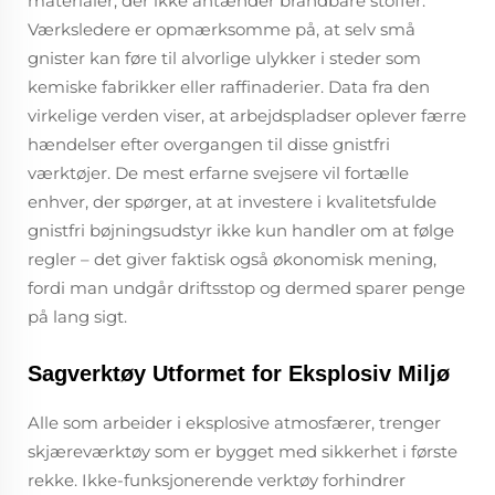
materialer, der ikke antænder brandbare stoffer.
Værksledere er opmærksomme på, at selv små
gnister kan føre til alvorlige ulykker i steder som
kemiske fabrikker eller raffinaderier. Data fra den
virkelige verden viser, at arbejdspladser oplever færre
hændelser efter overgangen til disse gnistfri
værktøjer. De mest erfarne svejsere vil fortælle
enhver, der spørger, at at investere i kvalitetsfulde
gnistfri bøjningsudstyr ikke kun handler om at følge
regler – det giver faktisk også økonomisk mening,
fordi man undgår driftsstop og dermed sparer penge
på lang sigt.
Sagverktøy Utformet for Eksplosiv Miljø
Alle som arbeider i eksplosive atmosfærer, trenger
skjæreværktøy som er bygget med sikkerhet i første
rekke. Ikke-funksjonerende verktøy forhindrer