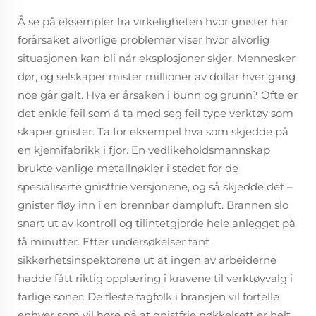
Å se på eksempler fra virkeligheten hvor gnister har
forårsaket alvorlige problemer viser hvor alvorlig
situasjonen kan bli når eksplosjoner skjer. Mennesker
dør, og selskaper mister millioner av dollar hver gang
noe går galt. Hva er årsaken i bunn og grunn? Ofte er
det enkle feil som å ta med seg feil type verktøy som
skaper gnister. Ta for eksempel hva som skjedde på
en kjemifabrikk i fjor. En vedlikeholdsmannskap
brukte vanlige metallnøkler i stedet for de
spesialiserte gnistfrie versjonene, og så skjedde det –
gnister fløy inn i en brennbar dampluft. Brannen slo
snart ut av kontroll og tilintetgjorde hele anlegget på
få minutter. Etter undersøkelser fant
sikkerhetsinspektorene ut at ingen av arbeiderne
hadde fått riktig opplæring i kravene til verktøyvalg i
farlige soner. De fleste fagfolk i bransjen vil fortelle
enhver som vil høre på at gnistfrie nøkkelsett er helt