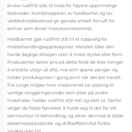
bruke rustfritt stål, til tross for høyere opprinnelige
kostnader. Kombinasjonen av holdbarhet og lav
vedlikeholdskostnad gir ganske enkelt fornuft for
enhver som driver matvarevirksomhet.
Holdbarhet gjør rustfritt stål til et toppvalg for
matbehandlingsapplikasjoner. Metallet tåler den
harde daglige slitasjen uten å miste styrke eller form.
Produsenter setter pris på dette fordi de ikke trenger
å erstatte utstyr så ofte, noe som sparer penger og
holder produksjonen i gang jevnt når det blir travelt.
Fra tunge miljøer hvor maskineriet tar pisking til
vanlige rengjøringsrunder som sliter på andre
materialer, holder rustfritt stål rett og slett ut. Derfor
velger de fleste fabrikker å holde seg til det for sitt
kjerneutstyr til behandling, og sikrer dermed at både
sikkerhetsstandarder og driftseffektivitet forblir
intakte over tid.