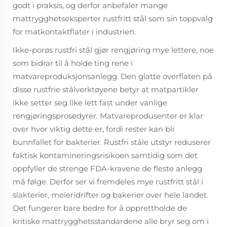
godt i praksis, og derfor anbefaler mange
mattrygghetseksperter rustfritt stål som sin toppvalg
for matkontaktflater i industrien.
Ikke-porøs rustfri stål gjør rengjøring mye lettere, noe
som bidrar til å holde ting rene i
matvareproduksjonsanlegg. Den glatte overflaten på
disse rustfrie stålverktøyene betyr at matpartikler
ikke setter seg like lett fast under vanlige
rengjøringsprosedyrer. Matvareprodusenter er klar
over hvor viktig dette er, fordi rester kan bli
bunnfallet for bakterier. Rustfri ståle utstyr reduserer
faktisk kontamineringsrisikoen samtidig som det
oppfyller de strenge FDA-kravene de fleste anlegg
må følge. Derfor ser vi fremdeles mye rustfritt stål i
slakterier, meieridrifter og bakerier over hele landet.
Det fungerer bare bedre for å opprettholde de
kritiske mattrygghetsstandardene alle bryr seg om i