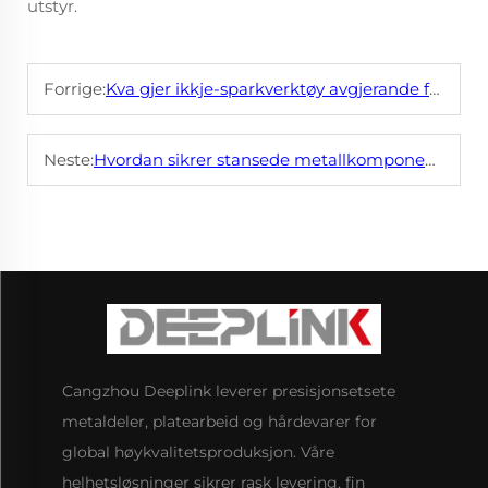
utstyr.
Forrige:
Kva gjer ikkje-sparkverktøy avgjerande for farlege miljø?
Neste:
Hvordan sikrer stansede metallkomponenter konsistens i masseproduksjon?
Cangzhou Deeplink leverer presisjonsetsete
metaldeler, platearbeid og hårdevarer for
global høykvalitetsproduksjon. Våre
helhetsløsninger sikrer rask levering, fin