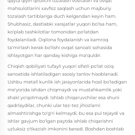
qayta qiyin qiluvchi tozalash vositalari va ovqat
mahsulotlarini xavfsiz saqlash uchun majburiy
tozalash tartiblariga duch kelgandan keyin ham.
Shubhasiz, dastlabki xarajatlar yuqori bo'lsa ham,
ko'plab tashkilotlar tomonidan po'latdan
foydalaniladi. Oqilona foydalanish va kamroq
ta'mirlash kerak bo'lishi ovqat sanoati sohasida
ishlayotgan har qanday kishiga ma'quldir.
Chiqish qobiliyati tufayli yuqori sifatli po'lat oziq
sanoatida ishlatiladigan asosiy tanlov hisoblanadi.
Ushbu metall kunlik ish jarayonlarida hosil bo'ladigan
me'yorida ishdan chiqmaydi va mustahkamlik yoki
shakl yo'qotmaydi. Ishlab chiqaruvchilar esa shuni
qadrlaydilar, chunki ular tez-tez jihozlarni
almashtirishga to'g'ri kelmaydi, bu esa pul tejaydi va
ishlar gavjum bo'lgan paytda ishlab chiqarishni
uzluksiz o'tkazish imkonini beradi. Boshdan boshlab