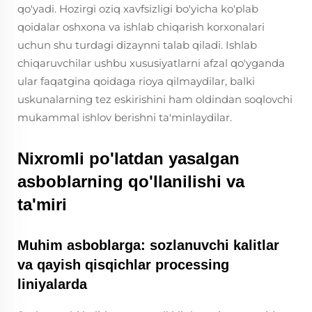
qo'yadi. Hozirgi oziq xavfsizligi bo'yicha ko'plab
qoidalar oshxona va ishlab chiqarish korxonalari
uchun shu turdagi dizaynni talab qiladi. Ishlab
chiqaruvchilar ushbu xususiyatlarni afzal qo'yganda
ular faqatgina qoidaga rioya qilmaydilar, balki
uskunalarning tez eskirishini ham oldindan soqlovchi
mukammal ishlov berishni ta'minlaydilar.
Nixromli po'latdan yasalgan
asboblarning qo'llanilishi va
ta'miri
Muhim asboblarga: sozlanuvchi kalitlar
va qayish qisqichlar processing
liniyalarda