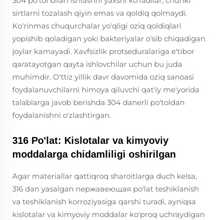
304 po'tol bilan ishlashni yaxshi ko'radilar, chunki
sirtlarni tozalash qiyin emas va qoldiq qolmaydi.
Ko'rinmas chuqurchalar yo'qligi oziq qoldiqlari
yopishib qoladigan yoki bakteriyalar o'sib chiqadigan
joylar kamayadi. Xavfsizlik protseduralariga e'tibor
qaratayotgan qayta ishlovchilar uchun bu juda
muhimdir. O'ttiz yillik davr davomida oziq sanoasi
foydalanuvchilarni himoya qiluvchi qat'iy me'yorida
talablarga javob berishda 304 danerli po'toldan
foydalanishni o'zlashtirgan.
316 Po'lat: Kislotalar va kimyoviy
moddalarga chidamliligi oshirilgan
Agar materiallar qattiqroq sharoitlarga duch kelsa,
316 dan yasalgan nержавеющая po'lat teshiklanish
va teshiklanish korroziyasiga qarshi turadi, ayniqsa
kislotalar va kimyoviy moddalar ko'proq uchraydigan