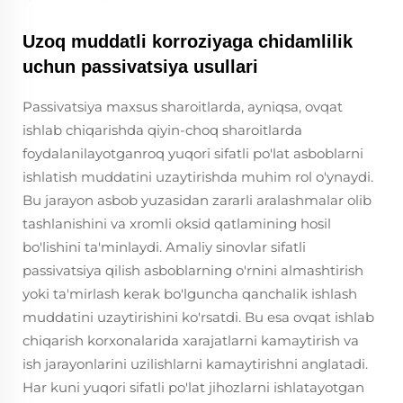
Uzoq muddatli korroziyaga chidamlilik
uchun passivatsiya usullari
Passivatsiya maxsus sharoitlarda, ayniqsa, ovqat
ishlab chiqarishda qiyin-choq sharoitlarda
foydalanilayotganroq yuqori sifatli po'lat asboblarni
ishlatish muddatini uzaytirishda muhim rol o'ynaydi.
Bu jarayon asbob yuzasidan zararli aralashmalar olib
tashlanishini va xromli oksid qatlamining hosil
bo'lishini ta'minlaydi. Amaliy sinovlar sifatli
passivatsiya qilish asboblarning o'rnini almashtirish
yoki ta'mirlash kerak bo'lguncha qanchalik ishlash
muddatini uzaytirishini ko'rsatdi. Bu esa ovqat ishlab
chiqarish korxonalarida xarajatlarni kamaytirish va
ish jarayonlarini uzilishlarni kamaytirishni anglatadi.
Har kuni yuqori sifatli po'lat jihozlarni ishlatayotgan