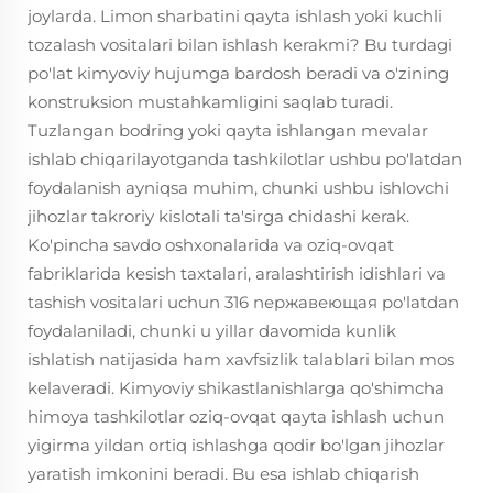
joylarda. Limon sharbatini qayta ishlash yoki kuchli
tozalash vositalari bilan ishlash kerakmi? Bu turdagi
po'lat kimyoviy hujumga bardosh beradi va o'zining
konstruksion mustahkamligini saqlab turadi.
Tuzlangan bodring yoki qayta ishlangan mevalar
ishlab chiqarilayotganda tashkilotlar ushbu po'latdan
foydalanish ayniqsa muhim, chunki ushbu ishlovchi
jihozlar takroriy kislotali ta'sirga chidashi kerak.
Ko'pincha savdo oshxonalarida va oziq-ovqat
fabriklarida kesish taxtalari, aralashtirish idishlari va
tashish vositalari uchun 316 nержавеющая po'latdan
foydalaniladi, chunki u yillar davomida kunlik
ishlatish natijasida ham xavfsizlik talablari bilan mos
kelaveradi. Kimyoviy shikastlanishlarga qo'shimcha
himoya tashkilotlar oziq-ovqat qayta ishlash uchun
yigirma yildan ortiq ishlashga qodir bo'lgan jihozlar
yaratish imkonini beradi. Bu esa ishlab chiqarish