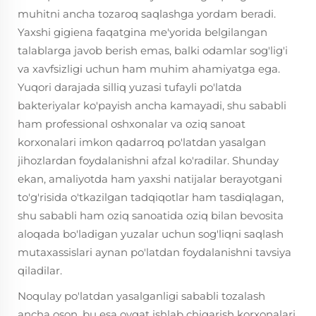
muhitni ancha tozaroq saqlashga yordam beradi.
Yaxshi gigiena faqatgina me'yorida belgilangan
talablarga javob berish emas, balki odamlar sog'lig'i
va xavfsizligi uchun ham muhim ahamiyatga ega.
Yuqori darajada silliq yuzasi tufayli po'latda
bakteriyalar ko'payish ancha kamayadi, shu sababli
ham professional oshxonalar va oziq sanoat
korxonalari imkon qadarroq po'latdan yasalgan
jihozlardan foydalanishni afzal ko'radilar. Shunday
ekan, amaliyotda ham yaxshi natijalar berayotgani
to'g'risida o'tkazilgan tadqiqotlar ham tasdiqlagan,
shu sababli ham oziq sanoatida oziq bilan bevosita
aloqada bo'ladigan yuzalar uchun sog'liqni saqlash
mutaxassislari aynan po'latdan foydalanishni tavsiya
qiladilar.
Noqulay po'latdan yasalganligi sababli tozalash
ancha oson, bu esa ovqat ishlab chiqarish korxonalari