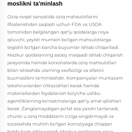
moslikni ta'minlash
Oziq-ovqat sanoatida oziq mahsulotlarini
ifloslanishdan saqlash uchun FDA va USDA
tomonidan belgilangan qat'iy qoidalarga rioya
qiluvchi, yeyish mumkin bo'lgan mahsulotlarga
tegishli bo'lgan barcha buyumlar ishlab chiqariladi.
Mazkur qoidalarning asosiy maqsadi ishlab chiqarish
jarayonida hamda korxonalarda oziq mahsulotlari
bilan ishlashda ularning xavfsizligi va sifatini
buzmaslikni ta'minlashdir. Kompaniyalar muntazam
tekshiruvlardan o'tkazishlari kerak hamda
materiallardan foydalanish bo'yicha ushbu
agentliklarning ko'rsatmalariga qat'iy amal qilishlari
kerak. Zanglamaydigan po'lat esa yaxshi tanlanadi,
chunki u oziq moddalarni o'ziga singdirmaydi va
tozalashda muhim bo'lgan korroziyaga chiqqan
holda ham ishlayveradi. Mazkur qoidalarga rioya