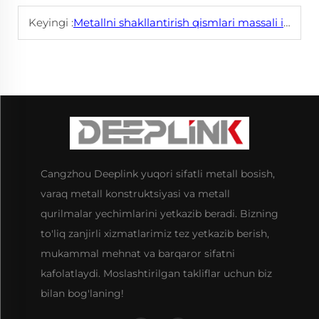
Keyingi :
Metallni shakllantirish qismlari massali ishlab chiqarishda bir xil sifatni qanday ta'minlaydi?
Cangzhou Deeplink yuqori sifatli metall bosish,
varaq metall konstruktsiyasi va metall
qurilmalar yechimlarini yetkazib beradi. Bizning
to'liq zanjirli xizmatlarimiz tez yetkazib berish,
mukammal mehnat va barqaror sifatni
kafolatlaydi. Moslashtirilgan takliflar uchun biz
bilan bog'laning!