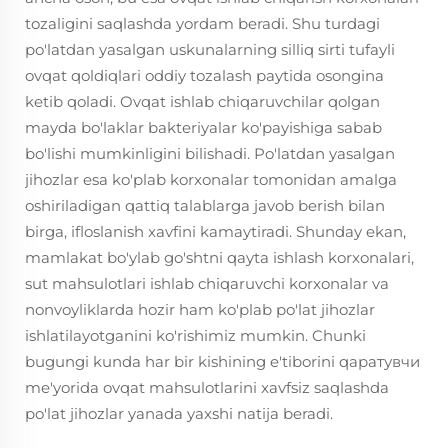
tozaligini saqlashda yordam beradi. Shu turdagi
po'latdan yasalgan uskunalarning silliq sirti tufayli
ovqat qoldiqlari oddiy tozalash paytida osongina
ketib qoladi. Ovqat ishlab chiqaruvchilar qolgan
mayda bo'laklar bakteriyalar ko'payishiga sabab
bo'lishi mumkinligini bilishadi. Po'latdan yasalgan
jihozlar esa ko'plab korxonalar tomonidan amalga
oshiriladigan qattiq talablarga javob berish bilan
birga, ifloslanish xavfini kamaytiradi. Shunday ekan,
mamlakat bo'ylab go'shtni qayta ishlash korxonalari,
sut mahsulotlari ishlab chiqaruvchi korxonalar va
nonvoyliklarda hozir ham ko'plab po'lat jihozlar
ishlatilayotganini ko'rishimiz mumkin. Chunki
bugungi kunda har bir kishining e'tiborini qаратувчи
me'yorida ovqat mahsulotlarini xavfsiz saqlashda
po'lat jihozlar yanada yaxshi natija beradi.