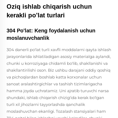
Oziq ishlab chiqarish uchun
kerakli po'lat turlari
304 Po'lat: Keng foydalanish uchun
moslanuvchanlik
304 danerli po'lat turli xavfli moddalarni qayta ishlash
jarayonlarida ishlatiladigan asosiy materialga aylandi,
chunki u korroziyaga chidamli bo'lib, shakllanishi va
shakllantirilishi oson. Biz ushbu darajani oddiy qoshiq
va pichoqlardan boshlab katta korxonalar uchun
sanoat aralashtirgichlar va tashish tizimlarigacha
hamma joyda uchratamiz. Uni ajratib turuvchi narsa
shundaki, ishlab chiqarish chizig'ida kerak bo'lgan
turli xil jihozlarni tayyorlashda qanchalik
moslashuvchan ekanligi. Tozalash stansiyalari ham