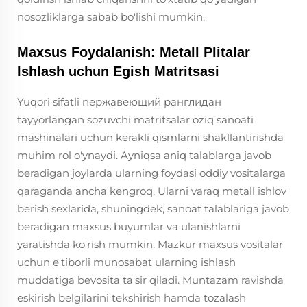
nosozliklarga sabab bo'lishi mumkin.
Maxsus Foydalanish: Metall Plitalar
Ishlash uchun Egish Matritsasi
Yuqori sifatli nержавеющий ранглидан
tayyorlangan sozuvchi matritsalar oziq sanoati
mashinalari uchun kerakli qismlarni shakllantirishda
muhim rol o'ynaydi. Ayniqsa aniq talablarga javob
beradigan joylarda ularning foydasi oddiy vositalarga
qaraganda ancha kengroq. Ularni varaq metall ishlov
berish sexlarida, shuningdek, sanoat talablariga javob
beradigan maxsus buyumlar va ulanishlarni
yaratishda ko'rish mumkin. Mazkur maxsus vositalar
uchun e'tiborli munosabat ularning ishlash
muddatiga bevosita ta'sir qiladi. Muntazam ravishda
eskirish belgilarini tekshirish hamda tozalash