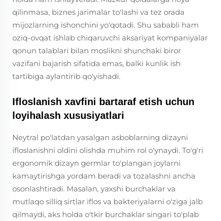
qilinmasa, biznes jarimalar to'lashi va tez orada
mijozlarning ishonchini yo'qotadi. Shu sababli ham
oziq-ovqat ishlab chiqaruvchi aksariyat kompaniyalar
qonun talablari bilan moslikni shunchaki biror
vazifani bajarish sifatida emas, balki kunlik ish
tartibiga aylantirib qo'yishadi.
Ifloslanish xavfini bartaraf etish uchun
loyihalash xususiyatlari
Neytral po'latdan yasalgan asboblarning dizayni
ifloslanishni oldini olishda muhim rol o'ynaydi. To'g'ri
ergonomik dizayn germlar to'plangan joylarni
kamaytirishga yordam beradi va tozalashni ancha
osonlashtiradi. Masalan, yaxshi burchaklar va
mutlaqo silliq sirtlar iflos va bakteriyalarni o'ziga jalb
qilmaydi, aks holda o'tkir burchaklar singari to'plab