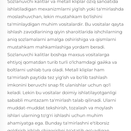
Sozlanuvchi kalitlar va metall kliplar oziq sanoatida
ishlatiladigan mexanizmlarni yig'ish yoki ta'mirlashda
moslashuvchan, lekin mustahkam bo'lishini
ta'minlaydigan muhim vositalardir. Bu vositalar qayta
ishlash zavodlarining qiyin sharoitlarida ishchilarning
aniq sozlamalarni amalga oshirishiga va qismlarni
mustahkam mahkamlashiga yordam beradi.
Sozlanuvchi kalitlar boshqa maxsus vositalarga
ehtiyoj qomatdan turib turli o'lchamdagi gайka va
boltlarni ushlab tura oladi. Metall kliplar ham
ta'mirlash paytida tez yig'ish va bo'lib tashlash
imkonini beruvchi snap fit ulanishlar uchun qo'l
keladi. Lekin bu vositalar doimiy ishlatilayotganligi
sababli muntazam ta'mirlash talab qilinadi. Ularni
muddat-muddat tekshirish, tozalash va moylash
ishlari ularning to'g'ri ishlashi uchun muhim
ahamiyatga ega. Bunday ta'mirlashni e'tiborsiz
qoldirish ishlab chiqarishni to'xtatib qo'yadigan