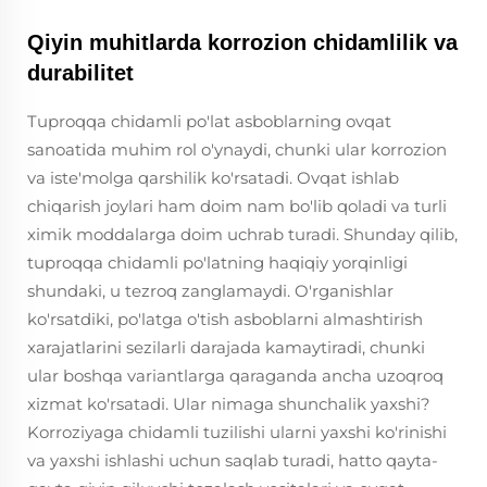
Qiyin muhitlarda korrozion chidamlilik va
durabilitet
Tuproqqa chidamli po'lat asboblarning ovqat
sanoatida muhim rol o'ynaydi, chunki ular korrozion
va iste'molga qarshilik ko'rsatadi. Ovqat ishlab
chiqarish joylari ham doim nam bo'lib qoladi va turli
ximik moddalarga doim uchrab turadi. Shunday qilib,
tuproqqa chidamli po'latning haqiqiy yorqinligi
shundaki, u tezroq zanglamaydi. O'rganishlar
ko'rsatdiki, po'latga o'tish asboblarni almashtirish
xarajatlarini sezilarli darajada kamaytiradi, chunki
ular boshqa variantlarga qaraganda ancha uzoqroq
xizmat ko'rsatadi. Ular nimaga shunchalik yaxshi?
Korroziyaga chidamli tuzilishi ularni yaxshi ko'rinishi
va yaxshi ishlashi uchun saqlab turadi, hatto qayta-