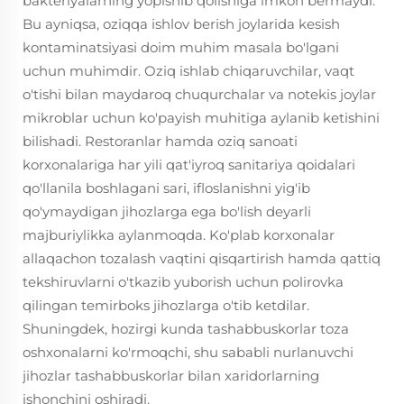
bakteriyalarning yopishib qolishiga imkon bermaydi.
Bu ayniqsa, oziqqa ishlov berish joylarida kesish
kontaminatsiyasi doim muhim masala bo'lgani
uchun muhimdir. Oziq ishlab chiqaruvchilar, vaqt
o'tishi bilan maydaroq chuqurchalar va notekis joylar
mikroblar uchun ko'payish muhitiga aylanib ketishini
bilishadi. Restoranlar hamda oziq sanoati
korxonalariga har yili qat'iyroq sanitariya qoidalari
qo'llanila boshlagani sari, ifloslanishni yig'ib
qo'ymaydigan jihozlarga ega bo'lish deyarli
majburiylikka aylanmoqda. Ko'plab korxonalar
allaqachon tozalash vaqtini qisqartirish hamda qattiq
tekshiruvlarni o'tkazib yuborish uchun polirovka
qilingan temirboks jihozlarga o'tib ketdilar.
Shuningdek, hozirgi kunda tashabbuskorlar toza
oshxonalarni ko'rmoqchi, shu sababli nurlanuvchi
jihozlar tashabbuskorlar bilan xaridorlarning
ishonchini oshiradi.