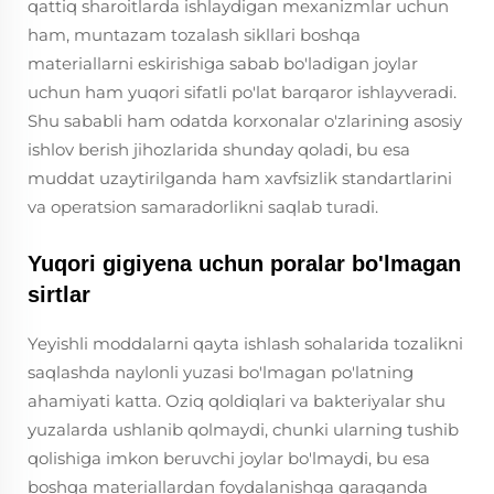
qattiq sharoitlarda ishlaydigan mexanizmlar uchun
ham, muntazam tozalash sikllari boshqa
materiallarni eskirishiga sabab bo'ladigan joylar
uchun ham yuqori sifatli po'lat barqaror ishlayveradi.
Shu sababli ham odatda korxonalar o'zlarining asosiy
ishlov berish jihozlarida shunday qoladi, bu esa
muddat uzaytirilganda ham xavfsizlik standartlarini
va operatsion samaradorlikni saqlab turadi.
Yuqori gigiyena uchun poralar bo'lmagan
sirtlar
Yeyishli moddalarni qayta ishlash sohalarida tozalikni
saqlashda naylonli yuzasi bo'lmagan po'latning
ahamiyati katta. Oziq qoldiqlari va bakteriyalar shu
yuzalarda ushlanib qolmaydi, chunki ularning tushib
qolishiga imkon beruvchi joylar bo'lmaydi, bu esa
boshqa materiallardan foydalanishga qaraganda