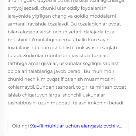
Shuningdek, quyoshli po'lat maxsus tozalagichlarga
ehtiyoj sezadi, chunki ular oddiy foydalanish
jarayonida yig'ilgan chang va qoldiq moddalarni
samarali ravishda tozalaydi. Bu tozalagichlar ovqat
bilan aloqaga kirish uchun yetarli darajada toza
bo'lishini ta'minlabgina emas, balki kun sayin
foydalanishda ham ishlatilish funksiyasini saqlab
turadi. Xodimlar muntazam ravishda tozalash
tartibiga amal qilsalar, uskunalar sog'liqni saqlash
qoidalari talablariga javob beradi. Bu muhimdir,
chunki hech kim ovqat ifloslanish muammosini
xohlamaydi. Bundan tashqari, to'g'ri ta'mirlash ovqat
ishlab chiqaruvchilarga ishonchli uskunalar
tashabbusini uzun muddatli tejash imkonini beradi.
Oldingi :
Xavfli muhitlar uchun alangasizlovchi vositalar nima uchun muhim?