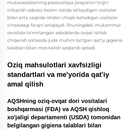
mutaxassislarning passivatsiya jarayonini to'g'ri
o'tkazish asbosiz bosim ostida ishlaydigan vositalar
bilan erta vaqtida ishdan chiqib ketadigan vositalar
o'rtasidagi farqni aniqlaydi. Shuningdek, mukammal
ravishda ta'mirlangan asboblarda ovqat ishlab
chiqarish sohasida juda muhim bo'lgan qat'iy gigiena
talablari bilan mos kelish saqlanib qoladi.
Oziq mahsulotlari xavfsizligi
standartlari va me'yorida qat'iy
amal qilish
AQSHning oziq-ovqat dori vositalari
boshqarmasi (FDA) va AQSH qishloq
xo'jaligi departamenti (USDA) tomonidan
belgilangan gigiena talablari bilan