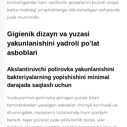
to'xtatilganda ham xavfsizlik qoidalarini buzish orqali
katta mablag' yo'qotishlarga olib keladigan sohalarda
juda muhimdir.
Gigienik dizayn va yuzasi
yakunlanishini yadroli po'lat
asboblari
Akslantiruvchi polirovka yakunlanishini
bakteriyalarning yopishishini minimal
darajada saqlash uchun
Yulduzsimon polirovka qilingan yuzasi bilan
temirboksdan yasalgan asboblar chiroyli ko'rinadi va
shuningdek, narsalarni tozalashda ham yordam
beradi. Agar yuzalar juda silliq bo'lib qolsa, ular