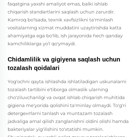
faqatgina yaxshi amaliyot emas, balki ishlab
chiqarish standartlarini saqlash uchun zarurdir.
Kamroq bo'lsada, texnik xavfsizlikni ta'minlash
vositalarning xizmat muddatini uzaytirishda katta
ahamiyatga ega bo'lib, ish jarayonida hech qanday
kamchiliklarga yo'l qo'ymaydi.
Chidamlilik va gigiyena saqlash uchun
tozalash qoidalari
Yog'ochni qayta ishlashda ishlatiladigan uskunalarni
tozalash tartibini e'tiborga olmaslik ularning
cho'ziluvchanligi va ovqat ishlab chiqarish muhitida
gigiena me'yorida qolishini ta'minlay olmaydi. To'g'ri
detergентlarni tanlash va muntazam tozalash
jadvaliga amal qilish zanglanishni oldini olishi hamda
bakteriyalar yig'ilishini to'xtatishi mumkin.