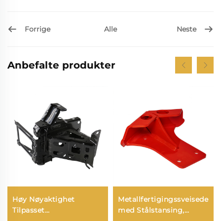
Forrige
Neste
Alle
Anbefalte produkter
Høy Nøyaktighet
Metallfertigingssveisedeler
Tilpasset
med Stålstansing,