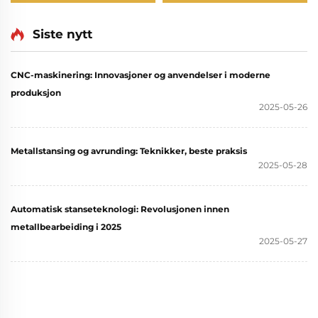
Laserkuttingstjenester
Egendesignete
Kvalitet Rustfritt Stål
Stansedeler og
Aluminium
Presisjonsmetallstansing
Siste nytt
Platemetallferdigung
i Laserkappede
ter
Høy Ferdigstilling
Metalldele
CNC-maskinering: Innovasjoner og anvendelser i moderne
produksjon
2025-05-26
Metallstansing og avrunding: Teknikker, beste praksis
2025-05-28
Automatisk stanseteknologi: Revolusjonen innen
metallbearbeiding i 2025
2025-05-27