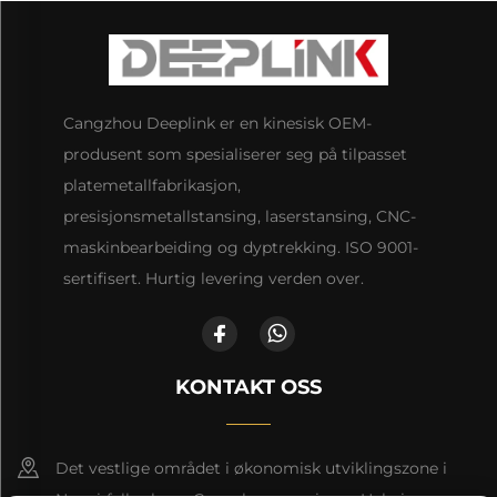
Cangzhou Deeplink er en kinesisk OEM-
produsent som spesialiserer seg på tilpasset
platemetallfabrikasjon,
presisjonsmetallstansing, laserstansing, CNC-
maskinbearbeiding og dyptrekking. ISO 9001-
sertifisert. Hurtig levering verden over.
KONTAKT OSS
Det vestlige området i økonomisk utviklingszone i