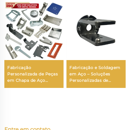
Fabricação
Fabricação e Soldagem
Personalizada de Peças
em Aço – Soluções
em Chapa de Aço
Personalizadas de
Inoxidável e Alumínio
Soldagem Estrutural
com Corte a Laser
conforme ISO 9001
Entre em contato