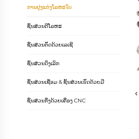
ການປຸງແຕ່ງໂລຫະໃບ
ຊິ້ນສ່ວນຕີໂລຫະ
ຊິ້ນສ່ວນຕັດດ້ວຍເລເຊີ
ຊິ້ນສ່ວນດຶງເລິກ
ຊິ້ນສ່ວນເຊື່ອມ & ຊິ້ນສ່ວນເຮັດດ້ວຍມື
ຊິ້ນສ່ວນກຶ່ງດ້ວຍເຄື່ອງ CNC