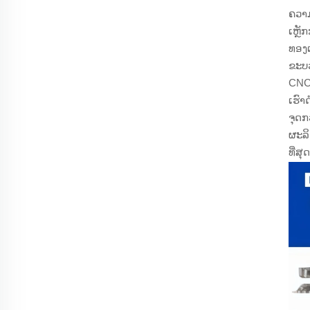
ຄວາ
ເຫຼ
ທອງ
ຂະບວ
CNC,
ເຮົ
ຈຸດກ
ຜະລິ
ທີ່ສຸດ