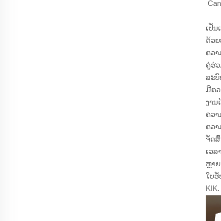
Can
ເປັນ
ດ້ວຍ
ຄວາມ
ຄູ່ຮ
ລະບົ
ມີຄວ
ງານດ
ຄວາມ
ຄວາມ
ຈັດສ
ເວລາ
ຫຼາຍ
ໃບຮ
KIK.