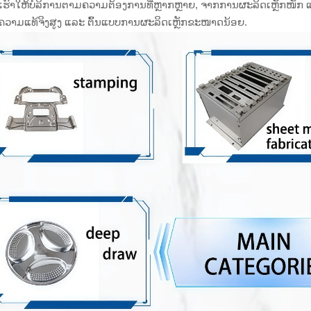
ຮົາໃຫ້ບໍລິການຕາມຄວາມຕ້ອງການທີ່ຫຼາກຫຼາຍ, ຈາກການຜະລິດເຫຼັກໜັກ
ກຄວາມແທ້ຈິງສູງ ແລະ ຕົ້ນແບບການຜະລິດເຫຼັກຂະໜາດນ້ອຍ.