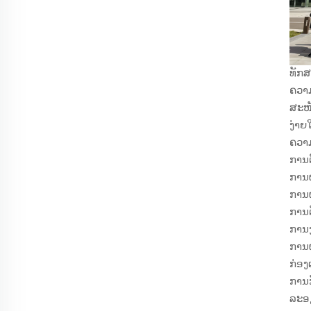
ທັກສ
ຄວາ
ສະໜັ
ງ່າຍ
ຄວາມ
ການຕ
ການຜ
ການຜ
ການຕ
ການງ
ການຜ
ກ່ອງເ
ການກ
ລະອຽ