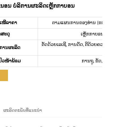
່ນອນ ບໍລິການຜະລິດເຫຼັກກາບອນ
ະເໜີລາຄາ
ຕາມແຜນການຂອງທ່ານ (ຂະໜາດ, ວັດສະດຸ, 
ດສະດຸ
ເຫຼັກກາບອນ, SPCC, SGC
ຕັດດ້ວຍເລເຊີ, ການດັດ, ຕີດ້ວຍຄວາມແທ້ຈິງ, 
ການຜະລິດ
ປົວໜ້າພ້ອມ
ການຖູ, ຂັດ, Anodizing
ຜະລິດຕະພັນທີ່ແນະນຳ