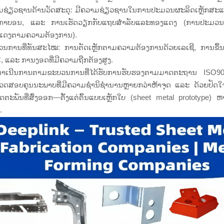
ມຊ່ຽວຊານດ້ານວັດສະດຸ: ມີຄວາມຊ່ຽວຊານໃນການປະມວນຜະລິດເຫຼັກສະແ
ັກກາບອນ, ແລະ ການເຮັດວຽກກັບແຖບສຳລັບແລະທອງແດງ (ການປະມວ
ແດງຕາມຄວາມຕ້ອງການ).
ນການທີ່ທັນສະໄໝ: ການຕັດເຫຼັກຕາມຄວາມຕ້ອງການດ້ວຍເລເຊີ, ການຂຶ້ນຮູ
 ແລະ ການງອດທີ່ມີຄວາມຖືກຕ້ອງສູງ.
າດຳເນີນການຕາມຂະບວນການທີ່ໄດ້ຮັບການຮັບຮອງຕາມມາດຕະຖານ ISO9
ວດສອບຄຸນນະພາບທີ່ມີຄວາມຊຳນິຊຳນານຫຼາຍກວ່າຫ້າຈຸດ ແລະ ດ້ວຍປັດໃຈດ້ານກ
ດຕະພັນທີ່ສົ່ງອອກ—ຕັ້ງແຕ່ຕົ້ນແບບເຫຼັກໃບ (sheet metal prototype)
.