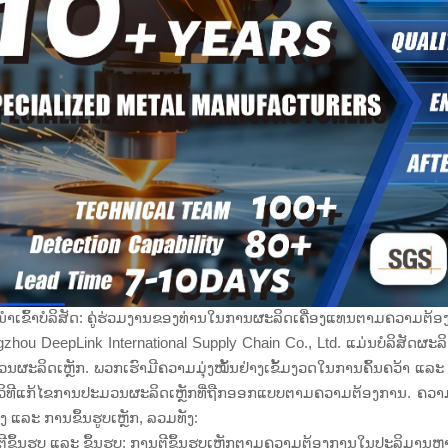
ຳເຂົ້າບໍລິສັດ: ຄູ່ຮ່ວມງານຂອງທ່ານໃນການຜະລິດເຄື່ອງແທນຕາມຄວາມຕ້
zhou DeepLink International Supply Chain Co., Ltd. ແມ່ນບໍລິສັດຜະລິດ
ນຜະລິດເຫຼັກ. ພວກເຮົາມີຄວາມມຸ່ງໝັ້ນຢ່າງເຂັ້ມງວດໃນການຄົ້ນຄວ້າ ແ
ວິທີແກ້ໄຂການປະມວນຜະລິດເຫຼັກທີ່ຖືກອອກແບບຕາມຄວາມຕ້ອງການ. ຄວາມ
ສູງ ແລະ ການຂຶ້ນຮູບເຫຼັກ, ລວມທັງ:
ີຂຶ້ນຮູບ ແລະ ຂຶ້ນຮູບ: ການຕີຂຶ້ນຮູບເຫຼັກຕາມຄວາມຕ້ອງການໃນປະລິມານຫຼາ