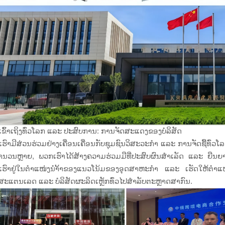
ຂົ້າເຖິງທົ່ວໂລກ ແລະ ປະສົບການ: ການຈັດສະແດງຂອງບໍລິສັດ
ຮົາມີສ່ວນຮ່ວມຢ່າງເຄື່ອນເຄື່ອນກັບຊຸມຊົນວິສະວະກຳ ແລະ ການຈັດຊື້ທົ່
ນວນຫຼາຍ, ພວກເຮົາໄດ້ສ້າງຄວາມຮ່ວມມືທີ່ປະສົບຜົນສຳເລັດ ແລະ ຍືນຍາວກ
ຮົາຢູ່ໃນຕຳແໜ່ງນຳ້້າຂອງແນວໂນ້ມຂອງອຸດສາຫະກຳ ແລະ ເຮັດໃຫ້ຕຳແໜ່
ກສະແຕນເລດ ແລະ ບໍລິສັດຜະລິດເຫຼັກທົ່ວໄປສຳລັບຕະຫຼາດສາກົນ.