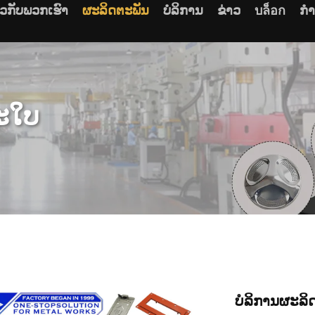
ຽວກັບພວກເຮົາ
ຜະລິດຕະພັນ
ບໍລິການ
ຂ່າວ
บล็อก
ກໍ
ະໃບ
ບໍລິການຜະລິ