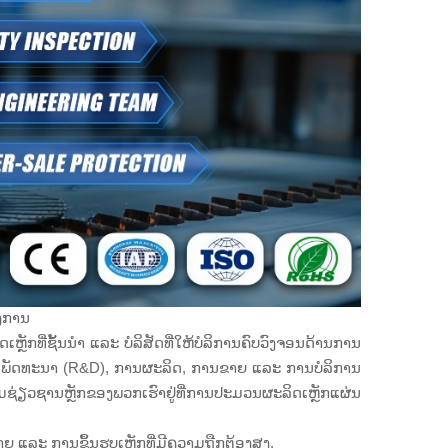
ອງການ
ເຫຼັກທີ່ຊັ້ນນຳ ແລະ ບໍລິສັດທີ່ໃຫ້ບໍລິການຄົບວົງຈອນດ້ານການ
ລະ ພັດທະນາ (R&D), ການຜະລິດ, ການຂາຍ ແລະ ການບໍລິການ
ຊ່ຽວຊານຫຼັກຂອງພວກເຮົາຢູ່ທີ່ການປະມວນຜະລິດເຫຼັກແຜ່ນ
ຍ ແລະ ການຂຶ້ນຮູບເຫຼັກທີ່ມີຄວາມຖືກຕ້ອງສູງ.