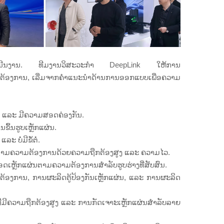
ການດຳເນີນງານ. ທີມງານວິສະວະກຳ DeepLink ໃຫ້ການ
ວາມຕ້ອງການ, ເລີ່ມຈາກຄຳແນະນຳດ້ານການອອກແບບເພື່ອຄວາມ
ຼາຍ ແລະ ມີຄວາມສອດຄ່ອງກັນ.
ຶ້ນຮູບເຫຼັກແຜ່ນ.
 ບໍ່ມີຂໍ້ຕໍ່.
ັກຕາມຄວາມຕ້ອງການດ້ວຍຄວາມຖືກຕ້ອງສູງ ແລະ ຄວາມໄວ.
ອດເຫຼັກແຜ່ນຕາມຄວາມຕ້ອງການສຳລັບຮູບຮ່າງທີ່ສັບສົນ.
ມຕ້ອງການ, ການຜະລິດຕູ້ປ້ອງກັນເຫຼັກແຜ່ນ, ແລະ ການຜະລິດ
ມີຄວາມຖືກຕ້ອງສູງ ແລະ ການກັດເຈາະເຫຼັກແຜ່ນສຳລັບລາຍ