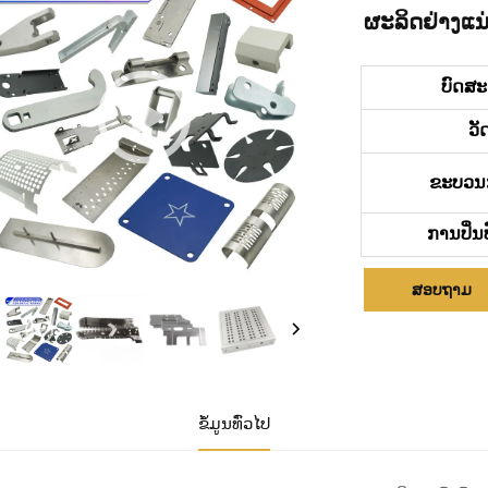
ຜະລິດຢ່າງແນ
ບົດສ
ວັ
ຂະບວນ
ການປິ່ນ
ສອບຖາມ
ຂໍ້ມູນທົ່ວໄປ