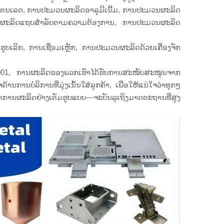
ຕນເລດ, ການປະມວນຜະລິດອາລູມີເນີ້ມ, ການປະມວນຜະລິດ
ນຜະລິດແຖບສຳລັບຕາມຄວາມຕ້ອງການ, ການປະມວນຜະລິດ
ບເລິກ, ການເຊື່ອມເຫຼັກ, ການປະມວນຜະລິດດ້ວຍເຄື່ອງຈັກ
001, ການຜະລິດຂອງພວກເຮົາໄດ້ຮັບການສະໜັບສະໜູນຈາກ
ານບໍລິການທີ່ມຸ່ງເນັ້ນໃສ່ລູກຄ້າ, ເພື່ອໃຫ້ແນ່ໃຈວ່າທຸກໆ
 ຫາການຜະລິດຢ່າງເຕັມຮູບແບບ—ຈະບັນລຸເຖິງມາດຕະຖານທີ່ສູງ