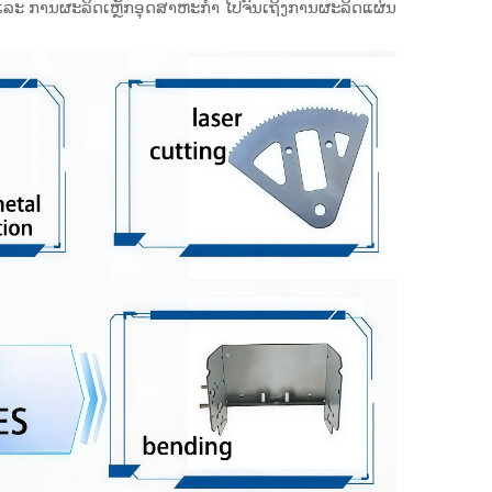
 ແລະ ການຜະລິດເຫຼັກອຸດສາຫະກຳ ໄປຈົນເຖິງການຜະລິດແຜ່ນ