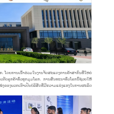
ວໂລກ. ໂດຍການເຂົ້າຮ່ວມໃນງານຈັດສະແດງການຄ້າສາກົນທີ່ໃຫຍ່
ັບລູກຄ້າທົ່ວທຸກມຸມໂລກ. ການສົນທະນາທົ່ວໂລກນີ້ຊ່ວຍໃຫ້
ງຂອງພວກເຮົາເປັນບໍລິສັດທີ່ມີຄວາມແຂ່ງແຮງໃນການຜະລິດ