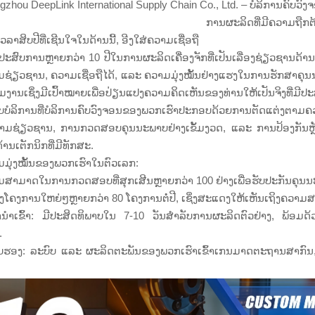
gzhou DeepLink International Supply Chain Co., Ltd. – ບໍລິການຄົບວ
ການຜະລິດທີ່ມີຄວາມຖືກຕ
ເວລາສິບປີທີ່ເຊີນໃຈໃນດ້ານນີ້, ອີງໃສ່ຄວາມເຊື່ອຖື
ປະສົບການຫຼາຍກວ່າ 10 ປີໃນການຜະລິດເຄື່ອງຈັກທີ່ເປັນເລື່ອງຊ່ຽວຊານດ້ານເ
ຊ່ຽວຊານ, ຄວາມເຊື່ອຖືໄດ້, ແລະ ຄວາມມຸ່ງໝັ້ນຢ່າງແຮງໃນການຮັກສາຄຸນນະພ
່ວມງານເຊິ່ງມີເປົ້າໝາຍເພື່ອປ່ຽນແປງຄວາມຄິດເຫັນຂອງທ່ານໃຫ້ເປັນຈິງທ
ບບໍລິການທີ່ບໍລິການຄົບວົງຈອນຂອງພວກເຮົາປະກອບດ້ວຍການຕັດແຕ່ງຕາ
າມຊ່ຽວຊານ, ການກວດສອບຄຸນນະພາບຢ່າງເຂັ້ມງວດ, ແລະ ການປ້ອງກັນຫຼັງຈ
້ານເຕັກນິກທີ່ມີທັກສະ.
ມຸ່ງໝັ້ນຂອງພວກເຮົາໃນຕົວເລກ:
ສາມາດໃນການກວດສອບທີ່ສຸກເສີນຫຼາຍກວ່າ 100 ຢ່າງເພື່ອຮັບປະກັນຄຸນນະພ
ົ່ງໂຄງການໃຫຍ່ໆຫຼາຍກວ່າ 80 ໂຄງການຕໍ່ປີ, ເຊິ່ງສະແດງໃຫ້ເຫັນເຖິງຄວ
ນຳເຂົ້າ: ມີປະສິດທິພາບໃນ 7-10 ວັນສຳລັບການຜະລິດຕົວຢ່າງ, ພ້ອມດ
.
ັບຮອງ: ລະບົບ ແລະ ຜະລິດຕະພັນຂອງພວກເຮົາເຂົ້າເກນມາດຕະຖານສາກົນ