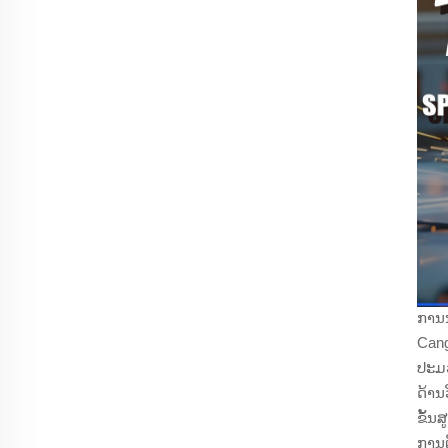
ການນ
Cang
ປະມວ
ດ້ານ
ຂັ້ນ
ການຕ