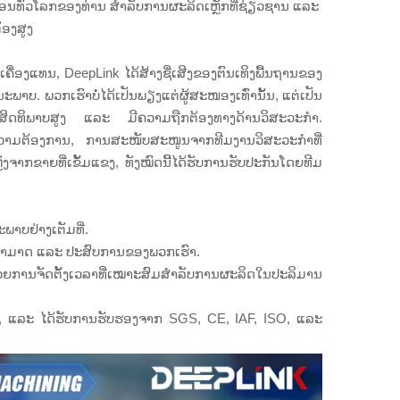
ົງຈອນທົ່ວໂລກຂອງທ່ານ ສຳລັບການຜະລິດເຫຼັກທີ່ຊ່ຽວຊານ ແລະ
້ອງສູງ
ຄື່ອງແທນ, DeepLink ໄດ້ສ້າງຊື່ເສີງຂອງຕົນເທິງພື້ນຖານຂອງ
າບ. ພວກເຮົາບໍ່ໄດ້ເປັນພຽງແຕ່ຜູ້ສະໜອງເທົ່ານັ້ນ, ແຕ່ເປັນ
ີ່ມີປະສິດທິພາບສູງ ແລະ ມີຄວາມຖືກຕ້ອງທາງດ້ານວິສະວະກຳ.
ມຄວາມຕ້ອງການ, ການສະໜັບສະໜູນຈາກທີມງານວິສະວະກຳທີ່
າກຂາຍທີ່ເຂັ້ມແຂງ, ທັງໝົດນີ້ໄດ້ຮັບການຮັບປະກັນໂດຍທີມ
າບຢ່າງເຕັມທີ່.
າມສາມາດ ແລະ ປະສົບການຂອງພວກເຮົາ.
້ວຍການຈັດຕັ້ງເວລາທີ່ເໝາະສົມສຳລັບການຜະລິດໃນປະລິມານ
, ແລະ ໄດ້ຮັບການຮັບຮອງຈາກ SGS, CE, IAF, ISO, ແລະ