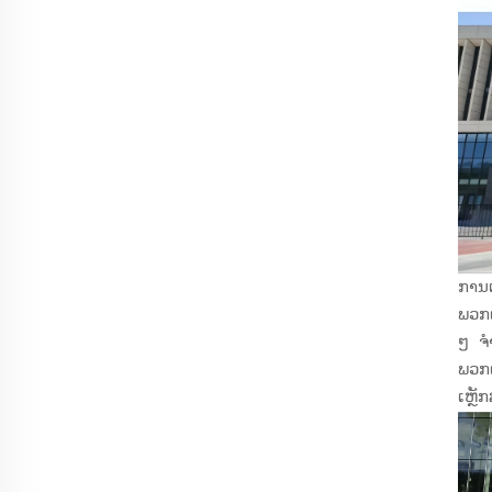
ການເ
ພວກເ
ໆ ຈຳ
ພວກເ
ເຫຼັ