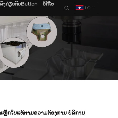
າລັງກ່ຽວກັບButton
ວິດີໂອ
LO
ດເຫຼັກໃບແທ້ຕາມຄວາມຕ້ອງການ ບໍລິການ