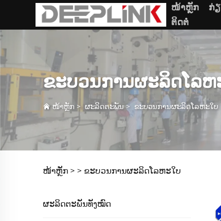
ໜ້າຫຼັກ
ກ່
ຕິດຕໍ່
ຂະບວນການຜະລິດໂລຫ
ໜ້າຫຼັກ
>
ຜະລິດຕະພັນ
>
ຂະບວນການຜະລິດໂລຫະໃບ
ໜ້າຫຼັກ >
>
ຂະບວນການຜະລິດໂລຫະໃບ
ຜະລິດຕະພັນທັງໝົດ