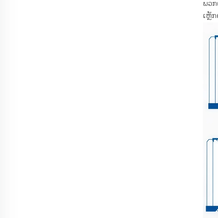
ພວກເ
ເຫຼັ