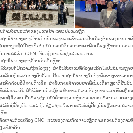
ະດ້ານວິສະວະກຳຂອງພວກເຮົາ ແລະ ປະເພດຫຼັກ
ມຊຳນິຊຳນາງທາງດ້ານເຕັກນິກຂອງພວກເຮົາແມ່ນເປັນເຄື່ອງຈັກຂອງ
ບສະໜູນທີ່ບໍ່ມີໃຜເທີຍບໍ່ໄດ້ໃນການບໍລິການການຜະລິດເຄື່ອງເຫຼັກຕາມຄ
ໃນການຜະລິດ (DFM) ຈົນເຖິງການປັບປຸງຂະບວນການ.
ຊຳນິຊຳນາງທາງດ້ານເຕັກນິກຫຼັກ:
ີຂຶ້ນຮູບທີ່ມີຄວາມຖືກຕ້ອງສູງ: ສຳລັບຊິ້ນສ່ວນທີ່ຕ້ອງຜະລິດໃນປະລິມານຫ
ະລິດເຫຼັກແຜ່ນຢ່າງຄົບຖ້ວນ: ມີຄວາມຊຳນິຊຳນາງໃນທັງໝົດຂອງຂະບວນການຂ
ະລິດດ້ວຍວິທີການດຶງເລິກ: ສຳລັບການສ້າງຮູບຮ່າງທີ່ເປັນເຄື່ອງຫຼວງທີ່ສັບສົນ ແລະ
ັດດ້ວຍເລເຊີ: ໃຫ້ບໍລິການຕັດເຫຼັກແຜ່ນຕາມຄວາມຕ້ອງການ ແລະ ຕັດເຫຼ
ອດທີ່ມີຄວາມຖືກຕ້ອງສູງ: ໃຫ້ບໍລິການງອດເຫຼັກຕາມຄວາມຕ້ອງການ ແລະ ງ
ະລິດຕູ້ປ້ອງກັນ ແລະ ຕູ້: ຊ່ຽວຊານໃນການຜະລິດຕູ້ປ້ອງກັນເຫຼັກຕາມຄວາ
ຫຼັກ.
ັດເຈາະດ້ວຍເຄື່ອງ CNC: ສະໜອງການກັດເຈາະເຫຼັກຕາມຄວາມຕ້ອງການທີ່
ດທີ່ສຳຄັນ.