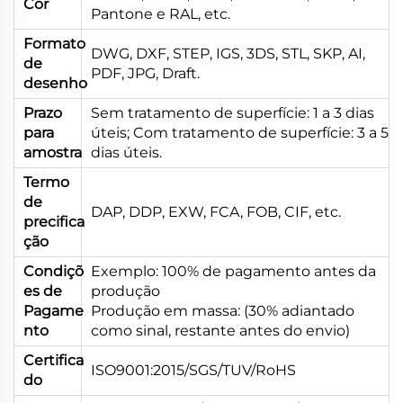
Cor
Pantone e RAL, etc.
Formato
DWG, DXF, STEP, IGS, 3DS, STL, SKP, AI,
de
PDF, JPG, Draft.
desenho
Prazo
Sem tratamento de superfície: 1 a 3 dias
para
úteis; Com tratamento de superfície: 3 a 5
amostra
dias úteis.
Termo
de
DAP, DDP, EXW, FCA, FOB, CIF, etc.
precifica
ção
Condiçõ
Exemplo: 100% de pagamento antes da
es de
produção
Pagame
Produção em massa: (30% adiantado
nto
como sinal, restante antes do envio)
Certifica
ISO9001:2015/SGS/TUV/RoHS
do