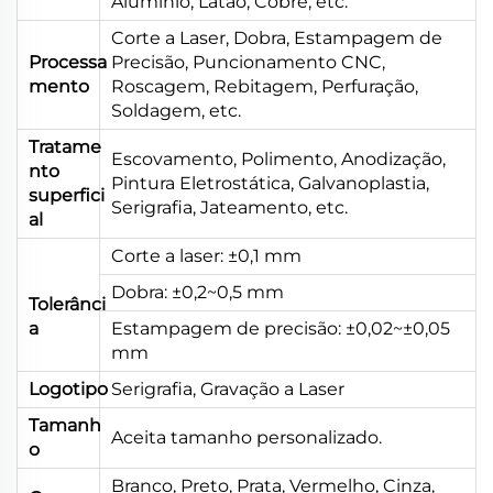
Alumínio, Latão, Cobre, etc.
Corte a Laser, Dobra, Estampagem de
Processa
Precisão, Puncionamento CNC,
mento
Roscagem, Rebitagem, Perfuração,
Soldagem, etc.
Tratame
Escovamento, Polimento, Anodização,
nto
Pintura Eletrostática, Galvanoplastia,
superfici
Serigrafia, Jateamento, etc.
al
Corte a laser: ±0,1 mm
Dobra: ±0,2~0,5 mm
Tolerânci
a
Estampagem de precisão: ±0,02~±0,05
mm
Logotipo
Serigrafia, Gravação a Laser
Tamanh
Aceita tamanho personalizado.
o
Branco, Preto, Prata, Vermelho, Cinza,